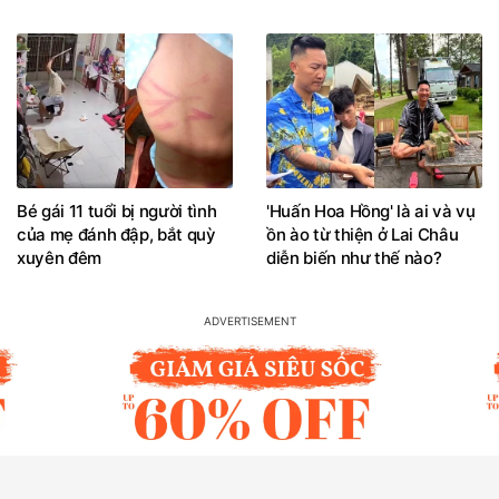
Bé gái 11 tuổi bị người tình
'Huấn Hoa Hồng' là ai và vụ
của mẹ đánh đập, bắt quỳ
ồn ào từ thiện ở Lai Châu
xuyên đêm
diễn biến như thế nào?