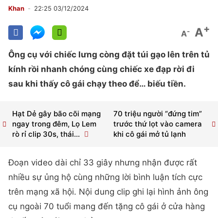
Khan
22:25 03/12/2024
+
A
-
A
Ông cụ với chiếc lưng còng đặt túi gạo lên trên tủ
kính rồi nhanh chóng cùng chiếc xe đạp rời đi
sau khi thấy cô gái chạy theo để… biếu tiền.
Hạt Dẻ gây bão cõi mạng
70 triệu người “đứng tim”
ngay trong đêm, Lọ Lem
trước thứ lọt vào camera
rò rỉ clip 30s, thái...
khi cô gái mở tủ lạnh
Đoạn video dài chỉ 33 giây nhưng nhận được rất
nhiều sự ủng hộ cùng những lời bình luận tích cực
trên mạng xã hội. Nội dung clip ghi lại hình ảnh ông
cụ ngoài 70 tuổi mang đến tặng cô gái ở cửa hàng