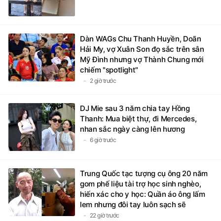
Dàn WAGs Chu Thanh Huyền, Doãn
Hải My, vợ Xuân Son đọ sắc trên sân
Mỹ Đình nhưng vợ Thành Chung mới
chiếm "spotlight"
2 giờ trước
DJ Mie sau 3 năm chia tay Hồng
Thanh: Mua biệt thự, đi Mercedes,
nhan sắc ngày càng lên hương
6 giờ trước
Trung Quốc tạc tượng cụ ông 20 năm
gom phế liệu tài trợ học sinh nghèo,
hiến xác cho y học: Quần áo ông lấm
lem nhưng đôi tay luôn sạch sẽ
22 giờ trước