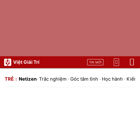
Việt Giải Trí
TIN MỚI
TRẺ
Netizen
·
Trắc nghiệm
·
Góc tâm tình
·
Học hành
·
Kiến t