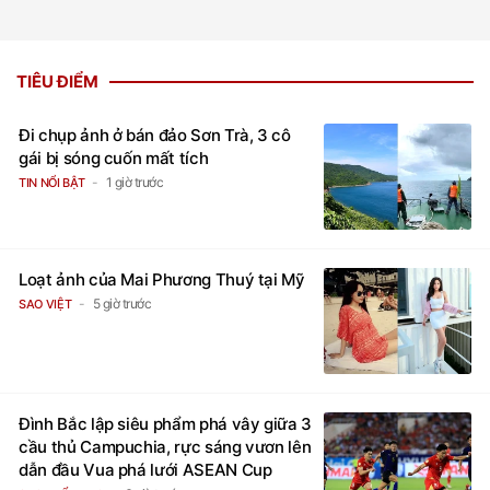
TIÊU ĐIỂM
Đi chụp ảnh ở bán đảo Sơn Trà, 3 cô
gái bị sóng cuốn mất tích
1 giờ trước
TIN NỔI BẬT
Loạt ảnh của Mai Phương Thuý tại Mỹ
5 giờ trước
SAO VIỆT
Đình Bắc lập siêu phẩm phá vây giữa 3
cầu thủ Campuchia, rực sáng vươn lên
dẫn đầu Vua phá lưới ASEAN Cup