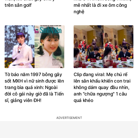
trên sân golf
mê nhất là đi xe ôm công
nghệ
Tờ báo năm 1997 bỗng gây
Clip đang viral: Mẹ chú rể
sốt MXH vì nữ sinh được lên
lên sân khấu khiến con trai
trang bìa quá xinh: Ngoài
không dám quay đầu nhìn,
đời cô gái này giờ đã là Tiến
anh "chữa ngượng" 1 câu
sĩ, giảng viên ĐH!
quá khéo