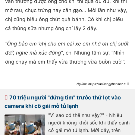
vẫn thường được ông cho khi thì quả đu đủ, khi thì
mớ rau, chục trứng hay cân gạo… Mỗi lần như vậy,
chị cũng biếu ông chút quà bánh. Có khi chị biếu
cả thùng sữa nhưng ông chỉ lấy 2 dây.
“Ông bảo em ‘chị cho em cái xe em nhớ ơn chị suốt
đời’, nghe mà xúc động”
, chị Nhung tâm sự. “Nhìn
ông chạy mà em thấy vừa thương vừa buồn cười”.
https://doisongphapluat.ngu
oiduatin.vn/cu-ong-dat-xe-bo-
chay-sau-khi-tang-qua-que-cho-
co-gai-biet-ly-do-ai-cung-bat-ngo-
70 triệu người "đứng tim" trước thứ lọt vào
a486587.html
camera khi cô gái mở tủ lạnh
"Vì sao có thể như vậy?" - Nhiều
người không khỏi sốc khi thấy cảnh
cô gái mở tủ lạnh. Mới đây, trên