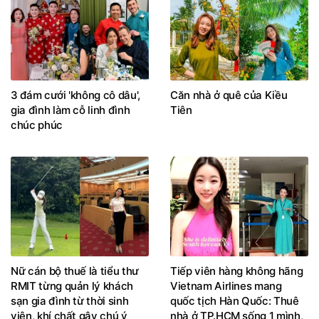
3 đám cưới 'không cô dâu',
Căn nhà ở quê của Kiều
gia đình làm cỗ linh đình
Tiên
chúc phúc
Nữ cán bộ thuế là tiểu thư
Tiếp viên hàng không hãng
RMIT từng quản lý khách
Vietnam Airlines mang
sạn gia đình từ thời sinh
quốc tịch Hàn Quốc: Thuê
viên, khí chất gây chú ý
nhà ở TP.HCM sống 1 mình,