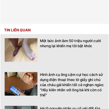
TIN LIÊN QUAN
Một bức ảnh làm 50 triệu người cười
nhưng lại khiến mẹ tôi bật khóc
Hình ảnh cụ ông cặm cụi học cách sử
dụng điện thoại theo tờ giấy ghi chú
của cháu gái khiến tất cả nghẹn ngào:
"Hãy kiên nhẫn với ông bà khi còn có
thể"
Hé lộ nguyên nhân vụ cô gái đốt lửa