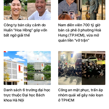
Công ty bán cây cảnh do
Nam diễn viên 700 tỷ giờ
Huấn "Hoa Hồng" góp vốn
bán cà phê ở phường Hoà
bất ngờ giải thể
Hưng (TP.HCM), vừa mở
quán liền "vỡ trận"
Danh sách 6 trường đại học
Công an mật phục, trấn áp
trực thuộc Đại học Bách
nhóm quái xế gây náo loạn
khoa Hà Nội
ở TPHCM