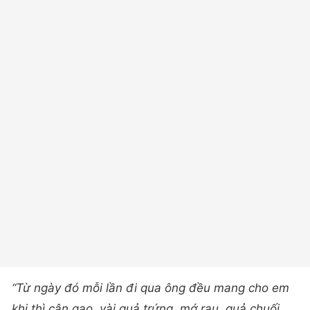
“Từ ngày đó mỗi lần đi qua ông đều mang cho em
khi thì cân gạo, vài quả trứng, mớ rau, quả chuối,