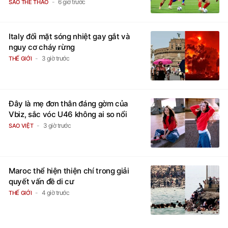
6 giờ trước
SAO THỂ THAO
Italy đối mặt sóng nhiệt gay gắt và
nguy cơ cháy rừng
3 giờ trước
THẾ GIỚI
Đây là mẹ đơn thân đáng gờm của
Vbiz, sắc vóc U46 không ai so nổi
3 giờ trước
SAO VIỆT
Maroc thể hiện thiện chí trong giải
quyết vấn đề di cư
4 giờ trước
THẾ GIỚI