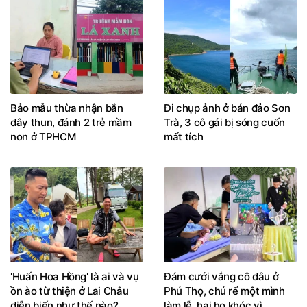
Bảo mẫu thừa nhận bắn
Đi chụp ảnh ở bán đảo Sơn
dây thun, đánh 2 trẻ mầm
Trà, 3 cô gái bị sóng cuốn
non ở TPHCM
mất tích
'Huấn Hoa Hồng' là ai và vụ
Đám cưới vắng cô dâu ở
ồn ào từ thiện ở Lai Châu
Phú Thọ, chú rể một mình
diễn biến như thế nào?
làm lễ, hai họ khóc vì