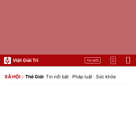
Việt Giải Trí
TIN MỚI
XÃ HỘI
Thế Giới
·
Tin nổi bật
·
Pháp luật
·
Sức khỏe