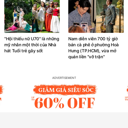
"Hội thiếu nữ U70" là những
Nam diễn viên 700 tỷ giờ
mỹ nhân một thời của Nhà
bán cà phê ở phường Hoà
hát Tuổi trẻ gây sốt
Hưng (TP.HCM), vừa mở
quán liền "vỡ trận"