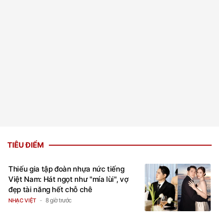
TIÊU ĐIỂM
Thiếu gia tập đoàn nhựa nức tiếng
Việt Nam: Hát ngọt như "mía lùi", vợ
đẹp tài năng hết chỗ chê
8 giờ trước
NHẠC VIỆT