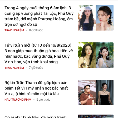
Trong 4 ngày cuối tháng 6 âm lịch, 3
con giáp vượng phát Tài Lộc, Phú Quý
trăm bề, đổi mệnh Phượng Hoàng, ôm
trọn cơ ngơi đồ sộ
8 giờ trước
TRẮC NGHIỆM
Tử vi tuần mới (từ 10 đến 16/8/2026),
3 con giáp mưa thuận gió hòa, tiền về
như nước, bạc vàng dư dả, Phú Quý
Vinh Hoa, vận trình khai sáng
7 giờ trước
TRẮC NGHIỆM
Rộ tin Trấn Thành đổi gấp kịch bản
phim Tết vì 1 mỹ nhân hot bậc nhất
Vbiz, lộ hint rõ mồn một từ lâu
5 giờ trước
HẬU TRƯỜNG PHIM
Có ai như Đình Bắc, đá bóng tranh