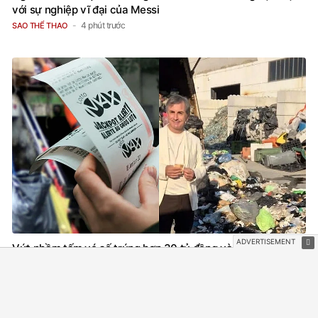
với sự nghiệp vĩ đại của Messi
4 phút trước
SAO THỂ THAO
Vứt nhầm tấm vé số trúng hơn 30 tỷ đồng vào thùng rác,
người đàn ông khiến cả công ty vệ sinh phải mất 2 ngày tìm
lại
15 phút trước
NETIZEN