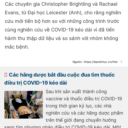
Các chuyên gia Christopher Brightling và Rachael
Evans, từ Đại học Leicester (Anh), cho rằng nghiên
cứu mới tiến bộ hơn so với những công trình trước
cùng nghiên cứu về COVID-19 kéo dài vì đã tiến
hành thu thập dữ liệu và so sánh với nhóm không
mắc bệnh.
https://baotintuc.vn/the-
gioi/cu-8-nguoi-mac-covid19-lai-co-
1-nguoi-chiu-cac-trieu-chung-keo-
dai-20220805135949648.htm
Các hãng dược bắt đầu cuộc đua tìm thuốc
điều trị COVID-19 kéo dài
Sau khi sản xuất thành công
vaccine và thuốc điều trị COVID-19
trong thời gian kỷ lục, các nhà
nghiên cứu và các hãng dược phẩm
trên thế giới đang chuyển hướng
sang tìm phương pháp điều trị COVID-19 kéo dài. Một