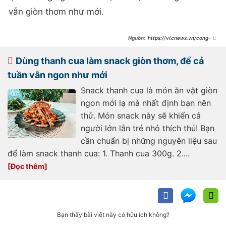
vẫn giòn thơm như mới.
https://vtcnews.vn/cong-
thuc-bien-thanh-cua-thanh-mon-
snack-ngon-kho-cuong-
ar923921.html
Dùng thanh cua làm snack giòn thơm, để cả
tuần vẫn ngon như mới
Snack thanh cua là món ăn vặt giòn
ngon mới lạ mà nhất định bạn nên
thử. Món snack này sẽ khiến cả
người lớn lẫn trẻ nhỏ thích thú! Bạn
cần chuẩn bị những nguyên liệu sau
để làm snack thanh cua: 1. Thanh cua 300g. 2....
Bạn thấy bài viết này có hữu ích không?