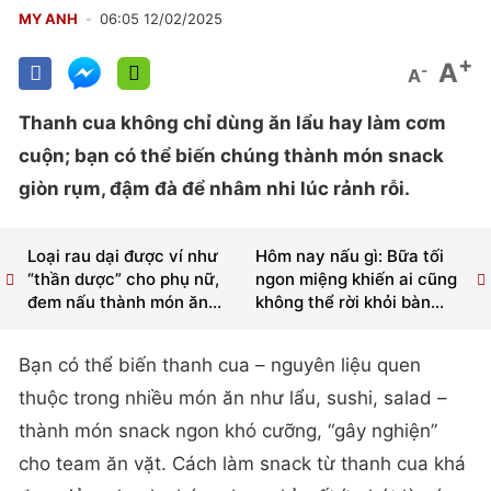
MY ANH
06:05 12/02/2025
+
A
-
A
Thanh cua không chỉ dùng ăn lẩu hay làm cơm
cuộn; bạn có thể biến chúng thành món snack
giòn rụm, đậm đà để nhâm nhi lúc rảnh rỗi.
Loại rau dại được ví như
Hôm nay nấu gì: Bữa tối
“thần dược” cho phụ nữ,
ngon miệng khiến ai cũng
đem nấu thành món ăn...
không thể rời khỏi bàn...
Bạn có thể biến thanh cua – nguyên liệu quen
thuộc trong nhiều món ăn như lẩu, sushi, salad –
thành món snack ngon khó cưỡng, “gây nghiện”
cho team ăn vặt. Cách làm snack từ thanh cua khá