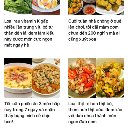
Loại rau vitamin K gấp
Cuối tuần nhà chồng ở quê
nhiều lần trứng vịt, bổ từ
lên chơi, tôi đãi mâm cơm
thân đến lá, đem làm kiểu
chưa đến 200 nghìn mà ai
này được món cực ngon
cũng xuýt xoa
mát ngày hè
Tôi luân phiên ăn 3 món hấp
Loại thịt rẻ hơn thịt bò,
này trong 7 ngày và nhận
thơm hơn thịt cừu, đem xào
thấy bụng mình dễ chịu
với dưa chua thành món
hơn!
ngon đưa cơm