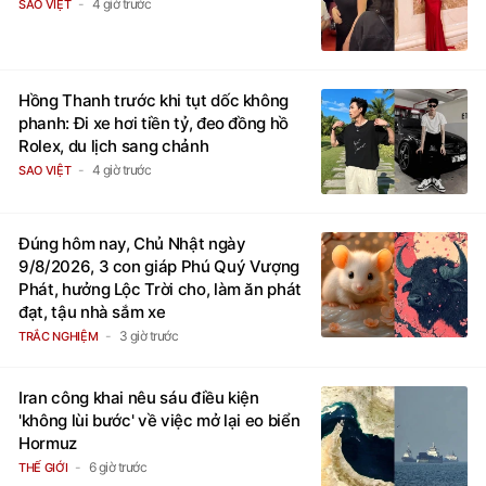
4 giờ trước
SAO VIỆT
Hồng Thanh trước khi tụt dốc không
phanh: Đi xe hơi tiền tỷ, đeo đồng hồ
Rolex, du lịch sang chảnh
4 giờ trước
SAO VIỆT
Đúng hôm nay, Chủ Nhật ngày
9/8/2026, 3 con giáp Phú Quý Vượng
Phát, hưởng Lộc Trời cho, làm ăn phát
đạt, tậu nhà sắm xe
3 giờ trước
TRẮC NGHIỆM
Iran công khai nêu sáu điều kiện
'không lùi bước' về việc mở lại eo biển
Hormuz
6 giờ trước
THẾ GIỚI