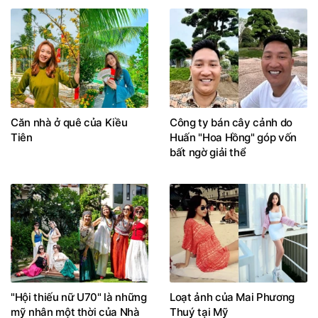
Căn nhà ở quê của Kiều
Công ty bán cây cảnh do
Tiên
Huấn "Hoa Hồng" góp vốn
bất ngờ giải thể
"Hội thiếu nữ U70" là những
Loạt ảnh của Mai Phương
mỹ nhân một thời của Nhà
Thuý tại Mỹ