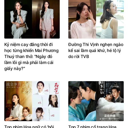
Kỷ niệm cay đắng thời đi
Đường Thi Vịnh nghẹn ngào
học từng khiến Mai Phương
kể sai lầm quá khứ, hé lộ lý
Thuý than thở: "Ngày đó
do rời TVB
lầm lỗi gì mà phải làm cái
giấy này?"
Top phim Hoa ngữ có 'hội
Top 7 phim cổ trang Hoa