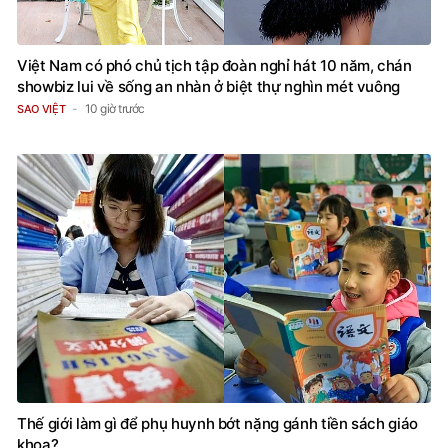
Việt Nam có phó chủ tịch tập đoàn nghỉ hát 10 năm, chán
showbiz lui về sống an nhàn ở biệt thự nghìn mét vuông
10 giờ trước
SAO VIỆT
Thế giới làm gì để phụ huynh bớt nặng gánh tiền sách giáo
khoa?