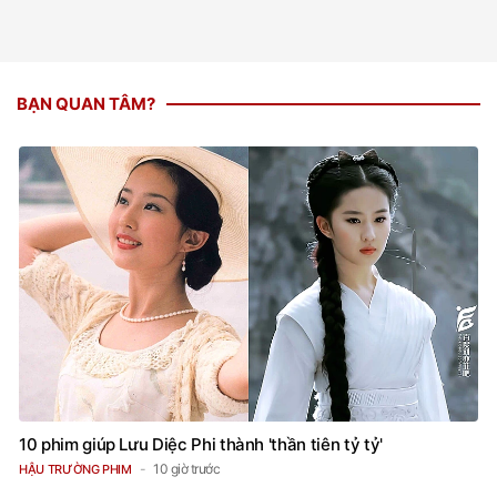
BẠN QUAN TÂM?
10 phim giúp Lưu Diệc Phi thành 'thần tiên tỷ tỷ'
10 giờ trước
HẬU TRƯỜNG PHIM