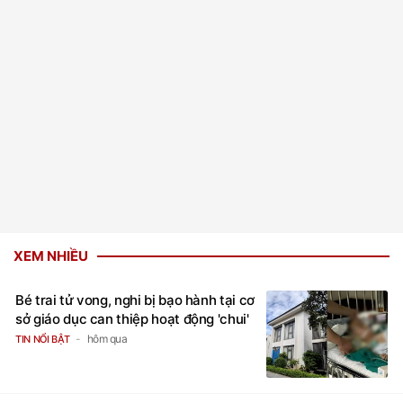
XEM NHIỀU
Bé trai tử vong, nghi bị bạo hành tại cơ
sở giáo dục can thiệp hoạt động 'chui'
hôm qua
TIN NỔI BẬT