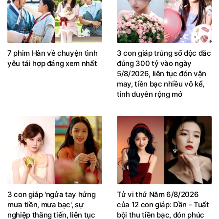
7 phim Hàn về chuyện tình
3 con giáp trúng số độc đắc
yêu tái hợp đáng xem nhất
đúng 300 tỷ vào ngày
5/8/2026, liên tục đón vận
may, tiền bạc nhiều vô kể,
tình duyên rộng mở
3 con giáp 'ngửa tay hứng
Tử vi thứ Năm 6/8/2026
mưa tiền, mưa bạc', sự
của 12 con giáp: Dần - Tuất
nghiệp thăng tiến, liên tục
bội thu tiền bạc, đón phúc