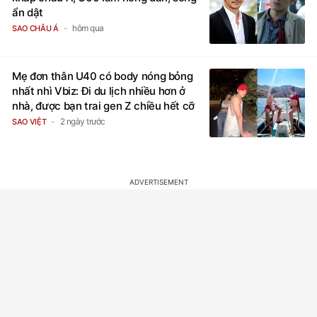
ẩn dật
hôm qua
SAO CHÂU Á
Mẹ đơn thân U40 có body nóng bỏng
nhất nhì Vbiz: Đi du lịch nhiều hơn ở
nhà, được bạn trai gen Z chiều hết cỡ
2 ngày trước
SAO VIỆT