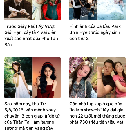
Trước Giây Phút Ấy Vượt
Hình ảnh của bà bầu Park
Giới Hạn, đây là 4 vai diễn
Shin Hye trước ngày sinh
xuất sắc nhất của Phó Tân
con thứ 2
Bác
Sau hôm nay, thứ Tư
Căn nhà lụp xụp ở quê của
5/8/2026, vận mệnh xoay
"lọ lem showbiz" lấy đại gia
chuyển, 3 con giáp là 'đệ tử'
hơn 22 tuổi, mỗi tháng được
của Thần Tài, làm 'sương
phát 730 triệu tiền tiêu vặt
sương' mà tiền vàng đầy