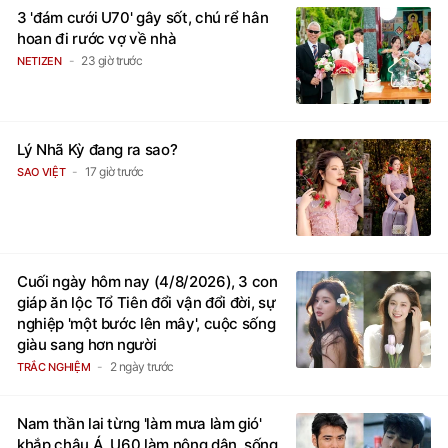
3 'đám cưới U70' gây sốt, chú rể hân
hoan đi rước vợ về nhà
23 giờ trước
NETIZEN
Lý Nhã Kỳ đang ra sao?
17 giờ trước
SAO VIỆT
Cuối ngày hôm nay (4/8/2026), 3 con
giáp ăn lộc Tổ Tiên đổi vận đổi đời, sự
nghiệp 'một bước lên mây', cuộc sống
giàu sang hơn người
2 ngày trước
TRẮC NGHIỆM
Nam thần lai từng 'làm mưa làm gió'
khắp châu Á, U60 làm nông dân, sống