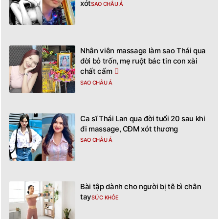
xót
SAO CHÂU Á
Nhân viên massage làm sao Thái qua
đời bỏ trốn, mẹ ruột bác tin con xài
chất cấm
SAO CHÂU Á
Ca sĩ Thái Lan qua đời tuổi 20 sau khi
đi massage, CĐM xót thương
SAO CHÂU Á
Bài tập dành cho người bị tê bì chân
tay
SỨC KHỎE