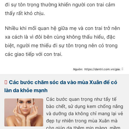
đi sự tôn trọng thường khiến người con trai cảm
thấy rất khó chịu.
Nhiều khi mối quan hệ giữa mẹ và con trai trở nên
xa cách là vì đôi bên cùng không thấu hiểu, đặc
biệt, người mẹ thiếu đi sự tôn trọng nên có trong
các giao tiếp với con trai.
https://dantri.com.vn/giao-
duc/con-trai-massage-cho-me-de-
lay-tien-tieu-vat-gioi-han-giua-me-
va-con-trai-
Các bước chăm sóc da vào mùa Xuân để có
20250214164143245.htm
làn da khỏe mạnh
Các bước quan trọng như tẩy tế
bào chết, sử dụng kem chống nắng
và dưỡng da không chỉ mang lại vẻ
đẹp tự nhiên trong mùa Xuân mà
còn giúp da thêm mịn màng, mềm