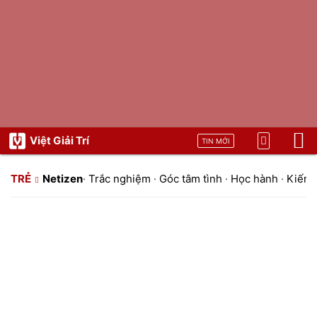
Việt Giải Trí
TIN MỚI
TRẺ
Netizen
·
Trắc nghiệm
·
Góc tâm tình
·
Học hành
·
Kiến t