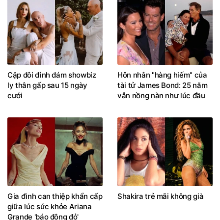
Cặp đôi đình đám showbiz
Hôn nhân "hàng hiếm" của
ly thân gấp sau 15 ngày
tài tử James Bond: 25 năm
cưới
vẫn nồng nàn như lúc đầu
Gia đình can thiệp khẩn cấp
Shakira trẻ mãi không già
giữa lúc sức khỏe Ariana
Grande 'báo động đỏ'