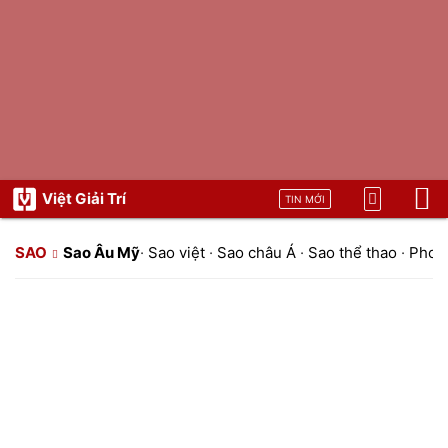
Việt Giải Trí
TIN MỚI
SAO
Sao Âu Mỹ
·
Sao việt
·
Sao châu Á
·
Sao thể thao
·
Phon