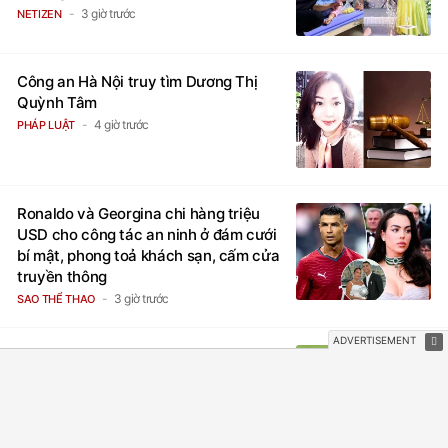
3 giờ trước
NETIZEN
Công an Hà Nội truy tìm Dương Thị
Quỳnh Tâm
4 giờ trước
PHÁP LUẬT
Ronaldo và Georgina chi hàng triệu
USD cho công tác an ninh ở đám cưới
bí mật, phong toả khách sạn, cấm cửa
truyền thông
3 giờ trước
SAO THỂ THAO
Camera tóm trọn khoảnh khắc chân
thực của Chu Thanh Huyền trên sân
Mỹ Đình
5 giờ trước
SAO THỂ THAO