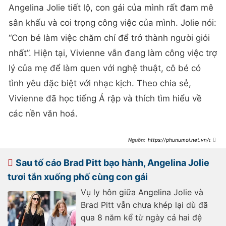
Angelina Jolie tiết lộ, con gái của mình rất đam mê
sân khấu và coi trọng công việc của mình. Jolie nói:
“Con bé làm việc chăm chỉ để trở thành người giỏi
nhất”. Hiện tại, Vivienne vẫn đang làm công việc trợ
lý của mẹ để làm quen với nghệ thuật, cô bé có
tình yêu đặc biệt với nhạc kịch. Theo chia sẻ,
Vivienne đã học tiếng Ả rập và thích tìm hiểu về
các nền văn hoá.
https://phunumoi.net.vn/con
-gai-ut-16-tuoi-cua-angelina-jolie-
va-brad-pitt-duoc-khen-xinh-dep-
va-nu-tinh-nhat-nha-co-moi-quan-
Sau tố cáo Brad Pitt bạo hành, Angelina Jolie
he-cuc-than-thiet-voi-me-
d307955.html
tươi tắn xuống phố cùng con gái
Vụ ly hôn giữa Angelina Jolie và
Brad Pitt vẫn chưa khép lại dù đã
qua 8 năm kể từ ngày cả hai đệ