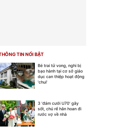
THÔNG TIN NỔI BẬT
Bé trai tử vong, nghi bị
bạo hành tại cơ sở giáo
dục can thiệp hoạt động
'chui'
3 'đám cưới U70' gây
sốt, chú rể hân hoan đi
rước vợ về nhà