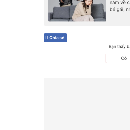
năm về c
bé gái, n
Chia sẻ
Bạn thấy b
Có