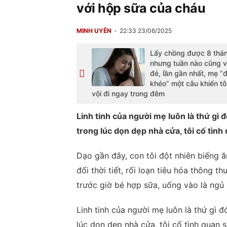
với hộp sữa của cháu
MINH UYÊN
22:33 23/06/2025
Lấy chồng được 8 thá
nhưng tuần nào cũng v
đẻ, lần gần nhất, mẹ “
khéo” một câu khiến tô
vội đi ngay trong đêm
Linh tinh của người mẹ luôn là thứ gì
trong lúc dọn dẹp nhà cửa, tôi cố tình 
Dạo gần đây, con tôi đột nhiên biếng ăn
đổi thời tiết, rối loạn tiêu hóa thông t
trước giờ bé hợp sữa, uống vào là ngủ 
Linh tinh của người mẹ luôn là thứ gì
lúc dọn dẹp nhà cửa, tôi cố tình quan s