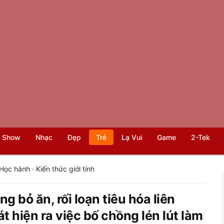
 Show
Nhạc
Đẹp
Trẻ
Lạ Vui
Game
2-Tek
Học hành
·
Kiến thức giới tính
g bỏ ăn, rối loạn tiêu hóa liên
át hiện ra việc bố chồng lén lút làm