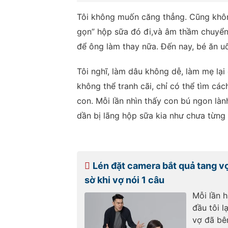
Tôi không muốn căng thẳng. Cũng không
gọn” hộp sữa đó đi,và âm thầm chuyển
để ông làm thay nữa. Đến nay, bé ăn uố
Tôi nghĩ, làm dâu không dễ, làm mẹ lạ
không thể tranh cãi, chỉ có thể tìm cá
con. Mỗi lần nhìn thấy con bú ngon làn
dần bị lãng hộp sữa kia như chưa từng 
Lén đặt camera bắt quả tang v
sờ khi vợ nói 1 câu
Mỗi lần h
đầu tôi l
vợ đã bê