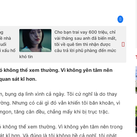
ng
Cho bạn trai vay 600 triệu, chỉ
ề nhà
vài tháng sau anh đã biến mất,
đuổi
tôi về quê tìm thì nhận được
i xấu hổ
câu trả lời phũ phàng đến mức
khó tin
 đó không thể xem thường. Vì không yên tâm nên
quan sát kĩ hơn.
, bụng dạ lình xình cả ngày. Tôi cứ nghĩ là do thay
hường. Nhưng có cái gì đó vẫn khiến tôi băn khoăn, vì
ngon, tăng cân đều, chẳng mấy khi bị trục trặc.
 đó không thể xem thường. Vì không yên tâm nên trong
át kĩ hơn. Và đúng là tôi không hề cả nghĩ, tôi phát