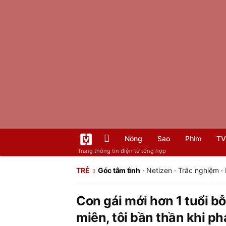
Nóng
Sao
Phim
TV
Trang thông tin điện tử tổng hợp
TRẺ
Góc tâm tình
·
Netizen
·
Trắc nghiệm
·
Con gái mới hơn 1 tuổi bỗn
miên, tôi bần thần khi ph