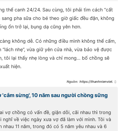
 thể canh 24/24. Sau cùng, tôi phải tìm cách “cất
 sang pha sữa cho bé theo giờ giấc đều đặn, không
ng ổn trở lại, bụng dạ cũng yên hơn.
i càng không dễ. Có những điều mình không thể cấm,
ch “lách nhẹ”, vừa giữ yên cửa nhà, vừa bảo vệ được
h, tôi lại thấy nhẹ lòng và chỉ mong… bố chồng sẽ
xuất hiện.
https://thanhnienviet.vn
/con-gai-moi-hon-1-tuoi-bong-
bo-an-roi-loan-tieu-hoa-lien-
ợ 'cắm sừng', 10 năm sau người chồng sững
mien-toi-ban-than-khi-phat-
hien-ra-viec-bo-chong-len-lut-
lam-voi-hop-sua-cua-chau-
20925062213232601.htm
ai vợ chồng có vấn đề, giận dỗi, cãi nhau thì trong
ại nghĩ về việc ngày xưa vợ đã làm với mình. Tôi và
n nhau 11 năm, trong đó có 5 năm yêu nhau và 6