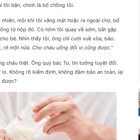
 tôi bận, chính là bố chồng tôi.
ả nhiên, mỗi khi tôi vắng mặt hoặc ra ngoài chợ, bố
 uống từ hộp đó. Có hôm tôi quay về sớm, bắt gặp
cho bé. Nhìn thấy tôi, ông chỉ cười xuề xòa, bảo:
, rẻ một nửa. Cho cháu uống đổi vị cũng được.”
ơng cháu thật. Ông quý bác Tư, tin tưởng tuyệt đối.
y lo. Không rõ kiểm định, không đảm bảo an toàn, lại
m được?