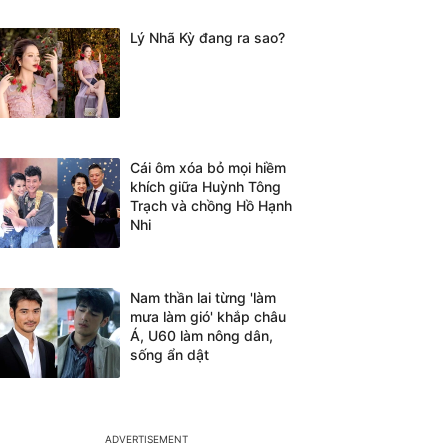
Lý Nhã Kỳ đang ra sao?
Cái ôm xóa bỏ mọi hiềm
khích giữa Huỳnh Tông
Trạch và chồng Hồ Hạnh
Nhi
Nam thần lai từng 'làm
mưa làm gió' khắp châu
Á, U60 làm nông dân,
sống ẩn dật