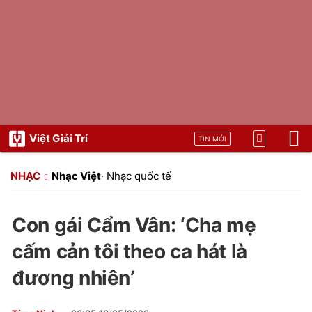
Việt Giải Trí
TIN MỚI
NHẠC
Nhạc Việt
·
Nhạc quốc tế
Con gái Cẩm Vân: ‘Cha mẹ
cấm cản tôi theo ca hát là
đương nhiên’