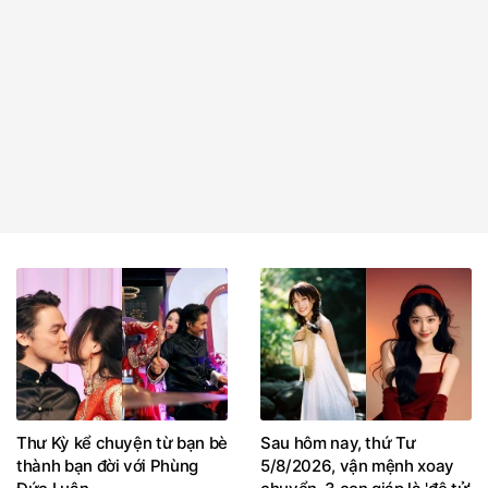
Thư Kỳ kể chuyện từ bạn bè
Sau hôm nay, thứ Tư
thành bạn đời với Phùng
5/8/2026, vận mệnh xoay
Đức Luân
chuyển, 3 con giáp là 'đệ tử'