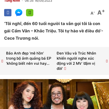
Tùng Ninh
06:35 16/05/2023
+
A
-
A
‘Tôi nghĩ, đến 60 tuổi người ta vẫn gọi tôi là con
gái Cẩm Vân – Khắc Triệu. Tôi tự hào về điều đó’-
Cece Trương nói.
Bảo Anh đẹp ‘mê hồn’
Đen Vâu và Trúc Nhân
trong bộ ảnh quảng bá EP
khiến người nghe xúc
‘không biết nên vui hay...
động với 2 MV ‘đậm vị
đời’