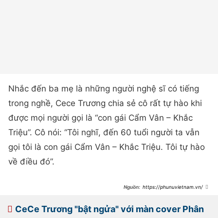
Nhắc đến ba mẹ là những người nghệ sĩ có tiếng
trong nghề, Cece Trương chia sẻ cô rất tự hào khi
được mọi người gọi là “con gái Cẩm Vân – Khắc
Triệu”. Cô nói: “Tôi nghĩ, đến 60 tuổi người ta vẫn
gọi tôi là con gái Cẩm Vân – Khắc Triệu. Tôi tự hào
về điều đó”.
https://phunuvietnam.vn/co
n-gai-cam-van-cha-me-cam-can-
toi-theo-ca-hat-la-duong-nhien-
20230515145406184.htm
CeCe Trương "bật ngửa" với màn cover Phân