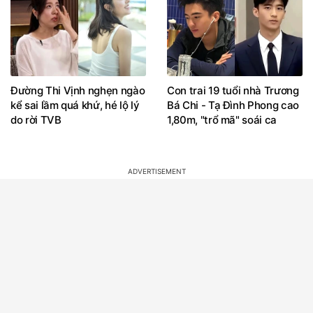
Đường Thi Vịnh nghẹn ngào
Con trai 19 tuổi nhà Trương
kể sai lầm quá khứ, hé lộ lý
Bá Chi - Tạ Đình Phong cao
do rời TVB
1,80m, "trổ mã" soái ca