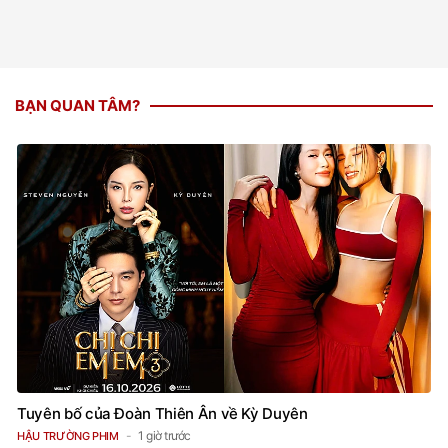
BẠN QUAN TÂM?
Tuyên bố của Đoàn Thiên Ân về Kỳ Duyên
1 giờ trước
HẬU TRƯỜNG PHIM