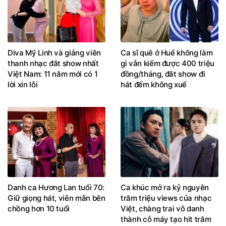
Diva Mỹ Linh và giảng viên
Ca sĩ quê ở Huế không làm
thanh nhạc đắt show nhất
gì vẫn kiếm được 400 triệu
Việt Nam: 11 năm mới có 1
đồng/tháng, đắt show đi
lời xin lỗi
hát đếm không xuể
Danh ca Hương Lan tuổi 70:
Ca khúc mở ra kỷ nguyên
Giữ giọng hát, viên mãn bên
trăm triệu views của nhạc
chồng hơn 10 tuổi
Việt, chàng trai vô danh
thành cỗ máy tạo hit trăm
tỷ