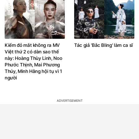
Kiếm đỏ mắt không ra MV
Tác giả 'Bắc Bling' làm ca sĩ
Việt thứ 2 có dàn sao thế
này: Hoàng Thùy Linh, Noo
Phước Thịnh, Mai Phương
Thúy, Minh Hằng hội tụ vì 1
người