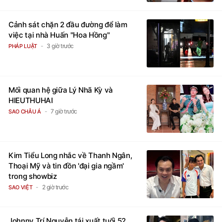
Cảnh sát chặn 2 đầu đường để làm
việc tại nhà Huấn "Hoa Hồng"
3 giờ trước
PHÁP LUẬT
Mối quan hệ giữa Lý Nhã Kỳ và
HIEUTHUHAI
7 giờ trước
SAO CHÂU Á
Kim Tiểu Long nhắc về Thanh Ngân,
Thoại Mỹ và tin đồn 'đại gia ngầm'
trong showbiz
2 giờ trước
SAO VIỆT
Johnny Trí Nguyễn tái xuất tuổi 52,
sống kín tiếng bên bạn gái kém 24 tuổi