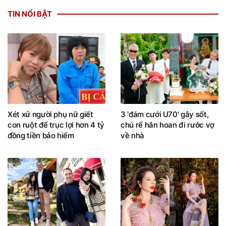
TIN NỔI BẬT
Xét xử người phụ nữ giết
3 'đám cưới U70' gây sốt,
con ruột để trục lợi hơn 4 tỷ
chú rể hân hoan đi rước vợ
đồng tiền bảo hiểm
về nhà