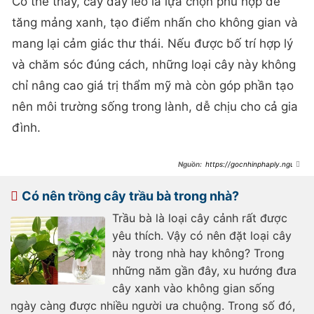
Có thể thấy, cây dây leo là lựa chọn phù hợp để
tăng mảng xanh, tạo điểm nhấn cho không gian và
mang lại cảm giác thư thái. Nếu được bố trí hợp lý
và chăm sóc đúng cách, những loại cây này không
chỉ nâng cao giá trị thẩm mỹ mà còn góp phần tạo
nên môi trường sống trong lành, dễ chịu cho cả gia
đình.
https://gocnhinphaply.nguoi
duatin.vn/co-nen-trong-cay-day-
leo-trong-nha-44444.html
Có nên trồng cây trầu bà trong nhà?
Trầu bà là loại cây cảnh rất được
yêu thích. Vậy có nên đặt loại cây
này trong nhà hay không? Trong
những năm gần đây, xu hướng đưa
cây xanh vào không gian sống
ngày càng được nhiều người ưa chuộng. Trong số đó,