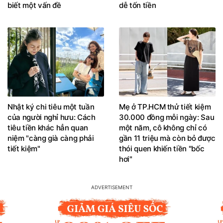
biết một vấn đề
dễ tốn tiền
Nhật ký chi tiêu một tuần
Mẹ ở TP.HCM thử tiết kiệm
của người nghỉ hưu: Cách
30.000 đồng mỗi ngày: Sau
tiêu tiền khác hẳn quan
một năm, cô không chỉ có
niệm "càng già càng phải
gần 11 triệu mà còn bỏ được
tiết kiệm"
thói quen khiến tiền "bốc
hơi"