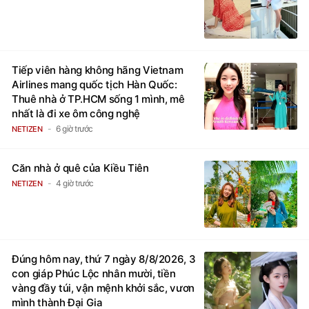
Tiếp viên hàng không hãng Vietnam
Airlines mang quốc tịch Hàn Quốc:
Thuê nhà ở TP.HCM sống 1 mình, mê
nhất là đi xe ôm công nghệ
6 giờ trước
NETIZEN
Căn nhà ở quê của Kiều Tiên
4 giờ trước
NETIZEN
Đúng hôm nay, thứ 7 ngày 8/8/2026, 3
con giáp Phúc Lộc nhân mười, tiền
vàng đầy túi, vận mệnh khởi sắc, vươn
mình thành Đại Gia