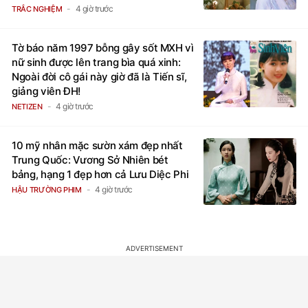
4 giờ trước
TRẮC NGHIỆM
Tờ báo năm 1997 bỗng gây sốt MXH vì
nữ sinh được lên trang bìa quá xinh:
Ngoài đời cô gái này giờ đã là Tiến sĩ,
giảng viên ĐH!
4 giờ trước
NETIZEN
10 mỹ nhân mặc sườn xám đẹp nhất
Trung Quốc: Vương Sở Nhiên bét
bảng, hạng 1 đẹp hơn cả Lưu Diệc Phi
4 giờ trước
HẬU TRƯỜNG PHIM