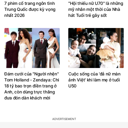
7 phim cổ trang ngôn tình
"Hội thiếu nữ U70" là những
Trung Quốc được kỳ vọng
mỹ nhân một thời của Nhà
nhất 2026
hát Tuổi trẻ gây sốt
Đám cưới của "Người nhện"
Cuộc sống của 'đả nữ màn
Tom Holland - Zendaya: Chi
ảnh Việt' khi làm mẹ ở tuổi
18 tỷ bao trọn điền trang ở
U50
Anh, còn dùng trực thăng
đưa đón dàn khách mời