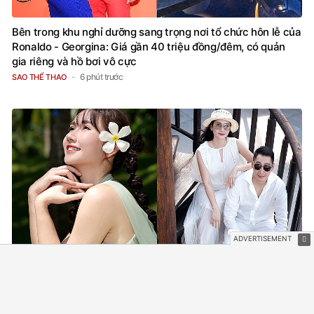
Bên trong khu nghỉ dưỡng sang trọng nơi tổ chức hôn lễ của
Ronaldo - Georgina: Giá gần 40 triệu đồng/đêm, có quản
gia riêng và hồ bơi vô cực
6 phút trước
SAO THỂ THAO
Cuộc sống của diễn viên Hương Giang sau khi kết hôn với
chồng hơn 11 tuổi