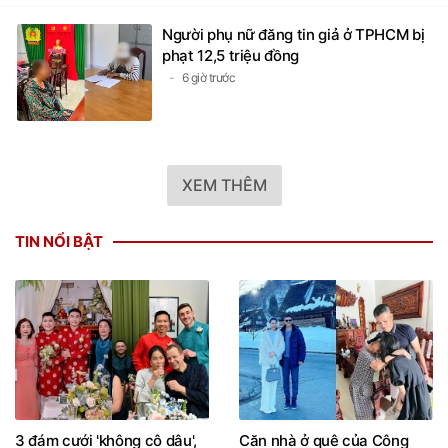
Người phụ nữ đăng tin giả ở TPHCM bị
phạt 12,5 triệu đồng
6 giờ trước
XEM THÊM
TIN NỔI BẬT
3 đám cưới 'không cô dâu',
Căn nhà ở quê của Công