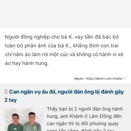
Người đồng nghiệp cho bà K. vay tiền đã bác bỏ
toàn bộ phản ánh của bà K., khẳng định con trai
chỉ nắm áo làm rơi một cúc và không có hành vi xé
áo hay hành hung.
https://dantri.com.vn/phap-
luat/co-giao-to-bi-2-nguoi-dan-
ong-lam-nhuc-giua-san-truong-
khoi-to-vu-an-
Can ngăn vụ ẩu đả, người đàn ông bị đánh gãy
20250320181019458.htm
2 tay
Thấy bạn bị 2 người đàn ông hành
hung, anh Khánh ở Lâm Đồng đến
can ngăn thì bị đối phương quay
sang tấn công, đánh gãy 2 tay.