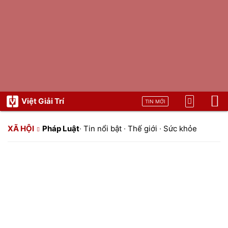
Việt Giải Trí
TIN MỚI
XÃ HỘI
Pháp Luật
·
Tin nổi bật
·
Thế giới
·
Sức khỏe