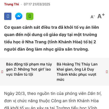
Trung Thi
07:17 21/03/2025
+
A
-
A
Cơ quan cảnh sát điều tra đã khởi tố vụ án liên
quan đến nội dung cô giáo dạy tại một trường
tiểu học ở Nha Trang (tỉnh Khánh Hòa) tố bị 2
người đàn ông làm nhục giữa sân trường.
Báo động tội phạm ma túy
Bà Hoàng Thị Thúy Lan
gen Z: Những ‘hot girl’ lao
khai gian, ông Lê Duy
vực thẳm tù tội
Thành khắc phục vượt
mức
Ngày 20/3, theo nguồn tin của phóng viên
Dân trí
,
đơn vị chức năng thuộc Công an tỉnh Khánh Hòa
đã khởi tố vụ án xảy ra tại Trường tiểu học Vĩnh