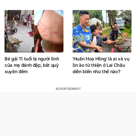
Bé gái 11 tuổi bị người tình
'Huấn Hoa Hồng' là ai và vụ
của mẹ đánh đập, bắt quỳ
ồn ào từ thiện ở Lai Châu
xuyên đêm
diễn biến như thế nào?