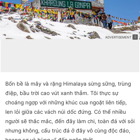
Bốn bề là mây và rặng Himalaya sừng sững, trùng
điệp, bầu trời cao vút xanh thẳm. Tôi thực sự
choáng ngợp với những khúc cua ngoặt liên tiếp,
len lỏi giữa các vách núi dốc đứng. Có thể nhiều
người sẽ thắc mắc, đến đây làm chi, toàn đá với sỏi
nhưng không, cấu trúc đá ở đây vô cùng độc đáo,
hoang sơ và hùng vĩ đến ngộp thở!