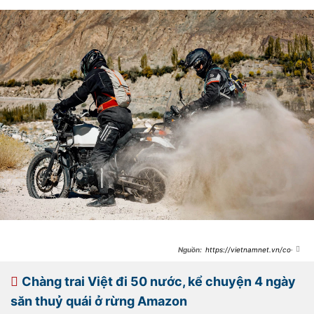
https://vietnamnet.vn/co-
gai-viet-phuot-xe-may-den-vung-
dat-ladakh-than-tien-o-noi-tan-
cung-trai-dat-2240434.html
Chàng trai Việt đi 50 nước, kể chuyện 4 ngày
săn thuỷ quái ở rừng Amazon