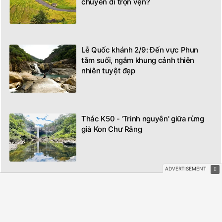
chuyến đi trọn vẹn?
Lễ Quốc khánh 2/9: Đến vực Phun
tắm suối, ngắm khung cảnh thiên
nhiên tuyệt đẹp
Thác K50 - 'Trinh nguyên' giữa rừng
già Kon Chư Răng
4 nam travel blogger miệt mài lan tỏa
niềm cảm hứng bằng những hành
trình ấn tượng