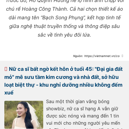
Trước đó, Hồ Quỳnh Hương hé lộ hình ảnh chụp với
chú rể Hoàng Công Thành. Cả hai chọn thiết kế áo
dài mang tên “Bạch Song Phụng”, kết hợp tinh tế
giữa nghệ thuật truyền thống và thông điệp sâu
sắc về tình yêu đôi lứa.
https://vietnamnet.vn/co-
dau-ho-quynh-huong-xinh-dep-
khong-ngo-dan-sao-hao-huc-cho-
dam-cuoi-2401445.html
Nữ ca sĩ bất ngờ kết hôn ở tuổi 45: "Đại gia đất
mỏ" mê sưu tầm kim cương và nhà đất, sở hữu
loạt biệt thự - khu nghỉ dưỡng nhiều không đếm
xuể
Sau một thời gian vắng bóng
showbiz, nữ ca sĩ hạng A vẫn giữ
được sức nóng và mang đến 1 tin
vui mới cho những người yêu mến