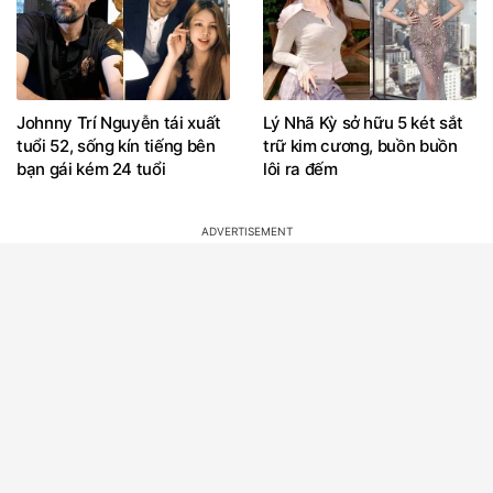
Johnny Trí Nguyễn tái xuất
Lý Nhã Kỳ sở hữu 5 két sắt
tuổi 52, sống kín tiếng bên
trữ kim cương, buồn buồn
bạn gái kém 24 tuổi
lôi ra đếm