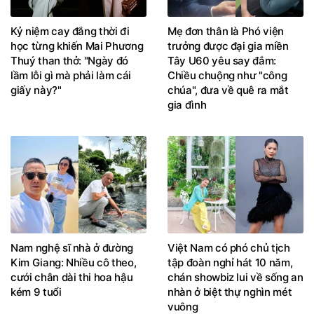
Kỷ niệm cay đắng thời đi
Mẹ đơn thân là Phó viện
học từng khiến Mai Phương
trưởng được đại gia miền
Thuý than thở: "Ngày đó
Tây U60 yêu say đắm:
lầm lỗi gì mà phải làm cái
Chiều chuộng như "công
giấy này?"
chúa", đưa về quê ra mắt
gia đình
Nam nghệ sĩ nhà ở đường
Việt Nam có phó chủ tịch
Kim Giang: Nhiều cô theo,
tập đoàn nghỉ hát 10 năm,
cưới chân dài thi hoa hậu
chán showbiz lui về sống an
kém 9 tuổi
nhàn ở biệt thự nghìn mét
vuông