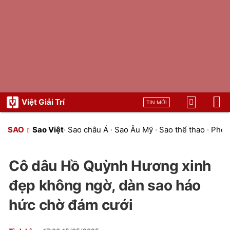
Việt Giải Trí
TIN MỚI
SAO
Sao Việt
·
Sao châu Á
·
Sao Âu Mỹ
·
Sao thể thao
·
Phon
Cô dâu Hồ Quỳnh Hương xinh
đẹp không ngờ, dàn sao háo
hức chờ đám cưới