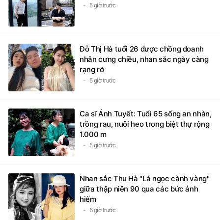
5 giờ trước
Đỗ Thị Hà tuổi 26 được chồng doanh
nhân cưng chiều, nhan sắc ngày càng
rạng rỡ
5 giờ trước
Ca sĩ Ánh Tuyết: Tuổi 65 sống an nhàn,
trồng rau, nuôi heo trong biệt thự rộng
1.000 m
5 giờ trước
Nhan sắc Thu Hà "Lá ngọc cành vàng"
giữa thập niên 90 qua các bức ảnh
hiếm
6 giờ trước