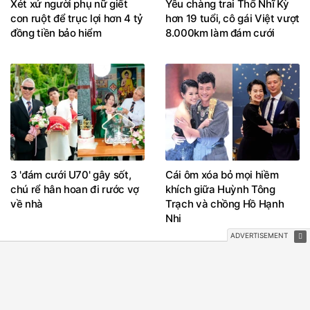
Xét xử người phụ nữ giết
Yêu chàng trai Thổ Nhĩ Kỳ
con ruột để trục lợi hơn 4 tỷ
hơn 19 tuổi, cô gái Việt vượt
đồng tiền bảo hiểm
8.000km làm đám cưới
3 'đám cưới U70' gây sốt,
Cái ôm xóa bỏ mọi hiềm
chú rể hân hoan đi rước vợ
khích giữa Huỳnh Tông
về nhà
Trạch và chồng Hồ Hạnh
Nhi