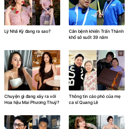
Lý Nhã Kỳ đang ra sao?
Căn bệnh khiến Trấn Thành
khổ sở suốt 39 năm
Chuyện gì đang xảy ra với
Thông tin cáo phó của mẹ
Hoa hậu Mai Phương Thuý?
ca sĩ Quang Lê