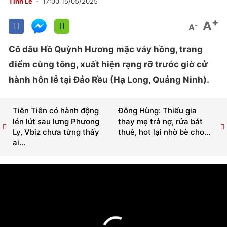
Tình Lê
17:00 15/05/2025
+
A
-
A
Cô dâu Hồ Quỳnh Hương mặc váy hồng, trang
điểm cùng tông, xuất hiện rạng rỡ trước giờ cử
hành hôn lễ tại Đảo Rều (Hạ Long, Quảng Ninh).
Tiên Tiên có hành động
Đông Hùng: Thiếu gia
lén lút sau lưng Phương
thay mẹ trả nợ, rửa bát
Ly, Vbiz chưa từng thấy
thuê, hot lại nhờ bè cho...
ai...