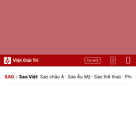
Việt Giải Trí
TIN MỚI
SAO
Sao Việt
·
Sao châu Á
·
Sao Âu Mỹ
·
Sao thể thao
·
Phon