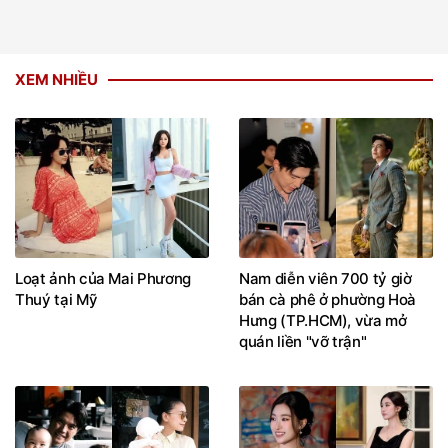
XEM NHIỀU
Loạt ảnh của Mai Phương
Nam diễn viên 700 tỷ giờ
Thuý tại Mỹ
bán cà phê ở phường Hoà
Hưng (TP.HCM), vừa mở
quán liền "vỡ trận"