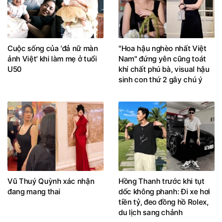
Cuộc sống của 'đả nữ màn
"Hoa hậu nghèo nhất Việt
ảnh Việt' khi làm mẹ ở tuổi
Nam" đứng yên cũng toát
U50
khí chất phú bà, visual hậu
sinh con thứ 2 gây chú ý
Vũ Thuý Quỳnh xác nhận
Hồng Thanh trước khi tụt
đang mang thai
dốc không phanh: Đi xe hơi
tiền tỷ, đeo đồng hồ Rolex,
du lịch sang chảnh