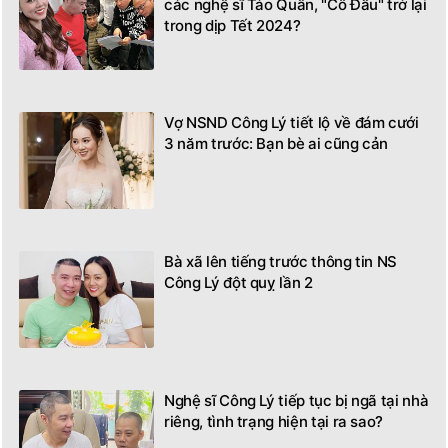
các nghệ sĩ Táo Quân, "Cô Đẩu" trở lại
trong dịp Tết 2024?
Vợ NSND Công Lý tiết lộ về đám cưới
3 năm trước: Bạn bè ai cũng cản
Bà xã lên tiếng trước thông tin NS
Công Lý đột quỵ lần 2
Nghệ sĩ Công Lý tiếp tục bị ngã tại nhà
riêng, tình trạng hiện tại ra sao?