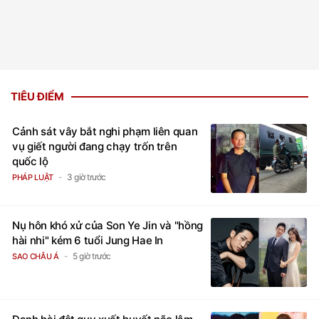
TIÊU ĐIỂM
Cảnh sát vây bắt nghi phạm liên quan
vụ giết người đang chạy trốn trên
quốc lộ
3 giờ trước
PHÁP LUẬT
Nụ hôn khó xử của Son Ye Jin và "hồng
hài nhi" kém 6 tuổi Jung Hae In
5 giờ trước
SAO CHÂU Á