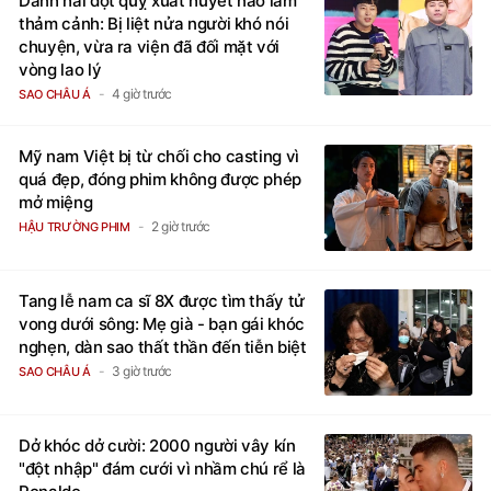
Danh hài đột quỵ xuất huyết não lâm
thảm cảnh: Bị liệt nửa người khó nói
chuyện, vừa ra viện đã đối mặt với
vòng lao lý
4 giờ trước
SAO CHÂU Á
Mỹ nam Việt bị từ chối cho casting vì
quá đẹp, đóng phim không được phép
mở miệng
2 giờ trước
HẬU TRƯỜNG PHIM
Tang lễ nam ca sĩ 8X được tìm thấy tử
vong dưới sông: Mẹ già - bạn gái khóc
nghẹn, dàn sao thất thần đến tiễn biệt
3 giờ trước
SAO CHÂU Á
Dở khóc dở cười: 2000 người vây kín
"đột nhập" đám cưới vì nhầm chú rể là