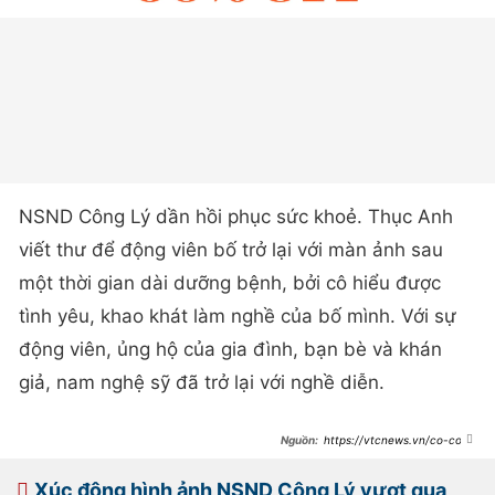
NSND Công Lý dần hồi phục sức khoẻ. Thục Anh
viết thư để động viên bố trở lại với màn ảnh sau
một thời gian dài dưỡng bệnh, bởi cô hiểu được
tình yêu, khao khát làm nghề của bố mình. Với sự
động viên, ủng hộ của gia đình, bạn bè và khán
giả, nam nghệ sỹ đã trở lại với nghề diễn.
https://vtcnews.vn/co-con-
gai-lam-nghe-thuat-it-nguoi-biet-
cua-nsnd-cong-ly-ar870370.html
Xúc động hình ảnh NSND Công Lý vượt qua