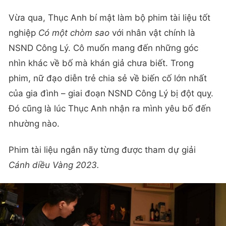
Vừa qua, Thục Anh bí mật làm bộ phim tài liệu tốt
nghiệp
Có một chòm sao
với nhân vật chính là
NSND Công Lý. Cô muốn mang đến những góc
nhìn khác về bố mà khán giả chưa biết. Trong
phim, nữ đạo diễn trẻ chia sẻ về biến cố lớn nhất
của gia đình – giai đoạn NSND Công Lý bị đột quỵ.
Đó cũng là lúc Thục Anh nhận ra mình yêu bố đến
nhường nào.
Phim tài liệu ngắn nãy từng được tham dự giải
Cánh diều Vàng 2023.