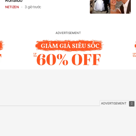
Ronaldo
3 giờ trước
NETIZEN
TIN MỚI