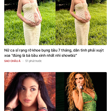
Nữ ca sĩ rạng rỡ khoe bụng bầu 7 tháng, dân tình phải xuýt
xoa "đúng là bà bầu xinh nhất nhì showbiz"
51 phút trước
SAO CHÂU Á