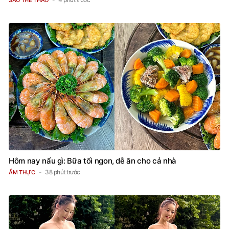
SAO THỂ THAO
Hôm nay nấu gì: Bữa tối ngon, dễ ăn cho cả nhà
38 phút trước
ẨM THỰC