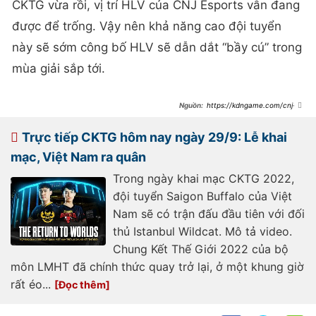
CKTG vừa rồi, vị trí HLV của CNJ Esports vẫn đang
được để trống. Vậy nên khả năng cao đội tuyển
này sẽ sớm công bố HLV sẽ dẫn dắt “bầy cú” trong
mùa giải sắp tới.
https://kdngame.com/cnj-
esports-hoan-thien-doi-hinh-mua-
giai-vcs-2023-voi-3-thanh-vien-moi
Trực tiếp CKTG hôm nay ngày 29/9: Lễ khai
mạc, Việt Nam ra quân
Trong ngày khai mạc CKTG 2022,
đội tuyển Saigon Buffalo của Việt
Nam sẽ có trận đấu đầu tiên với đối
thủ Istanbul Wildcat. Mô tả video.
Chung Kết Thế Giới 2022 của bộ
môn LMHT đã chính thức quay trở lại, ở một khung giờ
rất éo...