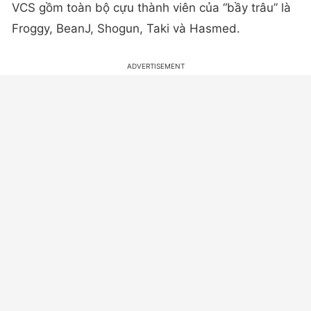
VCS gồm toàn bộ cựu thành viên của “bầy trâu” là
Froggy, BeanJ, Shogun, Taki và Hasmed.