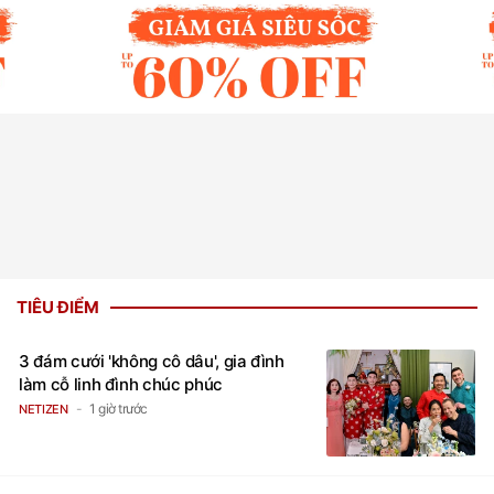
TIÊU ĐIỂM
3 đám cưới 'không cô dâu', gia đình
làm cỗ linh đình chúc phúc
1 giờ trước
NETIZEN