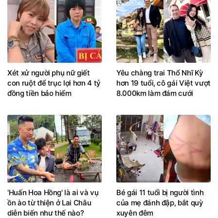
Xét xử người phụ nữ giết
Yêu chàng trai Thổ Nhĩ Kỳ
con ruột để trục lợi hơn 4 tỷ
hơn 19 tuổi, cô gái Việt vượt
đồng tiền bảo hiểm
8.000km làm đám cưới
'Huấn Hoa Hồng' là ai và vụ
Bé gái 11 tuổi bị người tình
ồn ào từ thiện ở Lai Châu
của mẹ đánh đập, bắt quỳ
diễn biến như thế nào?
xuyên đêm