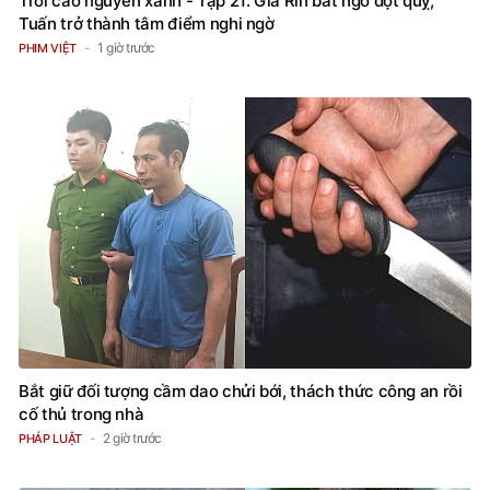
Trời cao nguyên xanh - Tập 21: Già Rin bất ngờ đột quỵ,
Tuấn trở thành tâm điểm nghi ngờ
1 giờ trước
PHIM VIỆT
Bắt giữ đối tượng cầm dao chửi bới, thách thức công an rồi
cố thủ trong nhà
2 giờ trước
PHÁP LUẬT