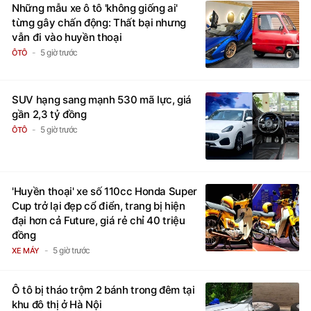
Những mẫu xe ô tô 'không giống ai'
từng gây chấn động: Thất bại nhưng
vẫn đi vào huyền thoại
5 giờ trước
ÔTÔ
SUV hạng sang mạnh 530 mã lực, giá
gần 2,3 tỷ đồng
5 giờ trước
ÔTÔ
'Huyền thoại' xe số 110cc Honda Super
Cup trở lại đẹp cổ điển, trang bị hiện
đại hơn cả Future, giá rẻ chỉ 40 triệu
đồng
5 giờ trước
XE MÁY
Ô tô bị tháo trộm 2 bánh trong đêm tại
khu đô thị ở Hà Nội