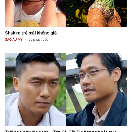
Shakira trẻ mãi không già
55 phút trước
SAO ÂU MỸ