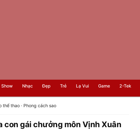
 Show
Nhạc
Đẹp
Trẻ
Lạ Vui
Game
2-Tek
o thể thao
·
Phong cách sao
ủa con gái chưởng môn Vịnh Xuân