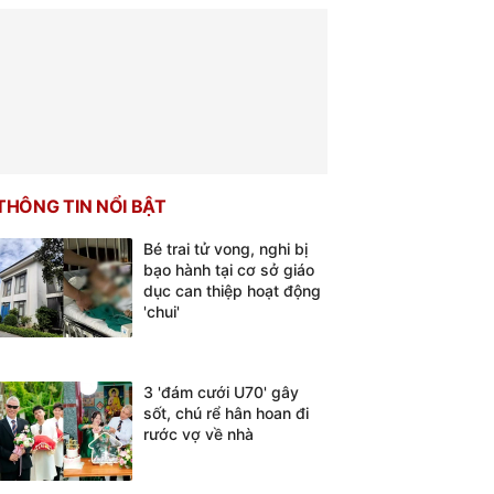
THÔNG TIN NỔI BẬT
Bé trai tử vong, nghi bị
bạo hành tại cơ sở giáo
dục can thiệp hoạt động
'chui'
3 'đám cưới U70' gây
sốt, chú rể hân hoan đi
rước vợ về nhà