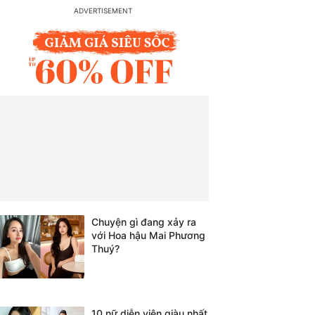
Chuyện gì đang xảy ra
với Hoa hậu Mai Phương
Thuý?
10 nữ diễn viên giàu nhất