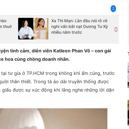
hào
Xa Thi Mạn: Lần đầu nói rõ về
ạn thuở
nghi vấn bắt nạt Dương Tư Kỳ
nhiều năm trước
yện tình cảm, diễn viên Katleen Phan Võ – con gái
e hoa cùng chồng doanh nhân.
a tại tư gia ở TP.HCM trong không khí ấm cúng, trước
ười thân thiết. Trong tà áo dài truyền thống được
g giấu được sự xúc động khi lắng nghe những lời dặn