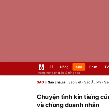
Nóng
Sao
Phim
TV
Trang thông tin điện tử tổng hợp
SAO
Sao châu á
·
Sao việt
·
Sao Âu Mỹ
·
Sa
Chuyện tình kín tiếng c
và chồng doanh nhân