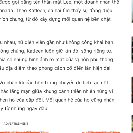
được gọi bằng tên thân mật Lee, một doanh nhân thế
anada. Theo Katleen, cả hai tìm thấy sự đồng điệu
thích chung, từ đó xây dựng mối quan hệ bền chặt
yêu nhau, nữ diễn viên gần như không công khai bạn
ông chúng, Katleen luôn giữ kín đời sống riêng tư.
hia sẻ những hình ảnh rõ mặt của vị hôn phu thông
ều địa điểm theo phong cách cổ điển lẫn hiện đại.
õ nhận lời cầu hôn trong chuyến du lịch tại một
hắc lãng mạn giữa khung cảnh thiên nhiên hùng vĩ
hẹn hò của cặp đôi. Mối quan hệ của họ cũng nhận
ay từ những ngày đầu.