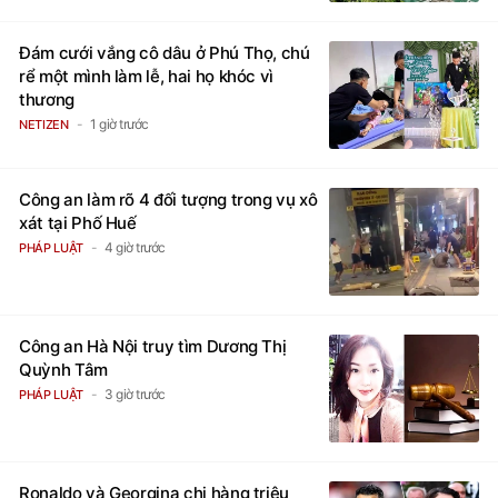
Đám cưới vắng cô dâu ở Phú Thọ, chú
rể một mình làm lễ, hai họ khóc vì
thương
1 giờ trước
NETIZEN
Công an làm rõ 4 đối tượng trong vụ xô
xát tại Phố Huế
4 giờ trước
PHÁP LUẬT
Công an Hà Nội truy tìm Dương Thị
Quỳnh Tâm
3 giờ trước
PHÁP LUẬT
Ronaldo và Georgina chi hàng triệu