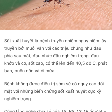
Sốt xuất huyết là bệnh truyền nhiễm nguy hiểm lây
truyền bởi muỗi vằn với các triệu chứng như đau
phía sau mắt, đau nhức đầu nghiêm trọng, đau
khớp và cơ, sốt cao, có thể lên đến 40,5 độ C, phát
ban, buồn nôn và ói mửa…
Bệnh không được điều trị sớm sẽ có nguy cao đối
mặt với những biến chứng sốt xuất huyết cực kỳ
nghiêm trọng.
Cùng lắng nghe chia sẻ của TS. BS. Vũ Quốc Đạt –