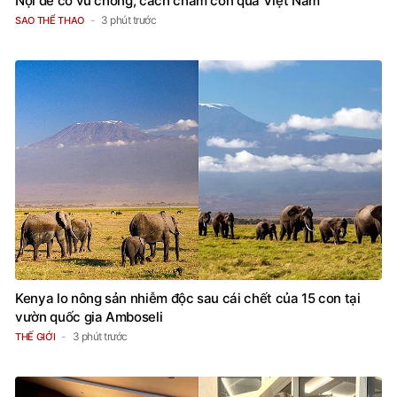
Nội để cổ vũ chồng, cách chăm con quá Việt Nam
3 phút trước
SAO THỂ THAO
Kenya lo nông sản nhiễm độc sau cái chết của 15 con tại
vườn quốc gia Amboseli
3 phút trước
THẾ GIỚI