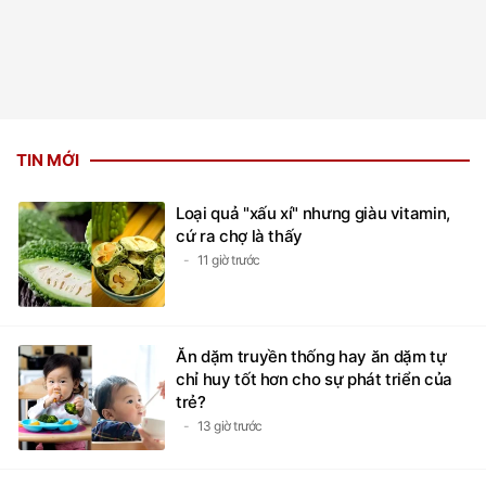
TIN MỚI
Loại quả "xấu xí" nhưng giàu vitamin,
cứ ra chợ là thấy
11 giờ trước
Ăn dặm truyền thống hay ăn dặm tự
chỉ huy tốt hơn cho sự phát triển của
trẻ?
13 giờ trước