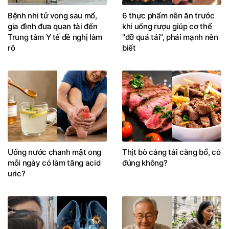
Bệnh nhi tử vong sau mổ,
6 thực phẩm nên ăn trước
gia đình đưa quan tài đến
khi uống rượu giúp cơ thể
Trung tâm Y tế đề nghị làm
"đỡ quá tải", phái mạnh nên
rõ
biết
Uống nước chanh mật ong
Thịt bò càng tái càng bổ, có
mỗi ngày có làm tăng acid
đúng không?
uric?