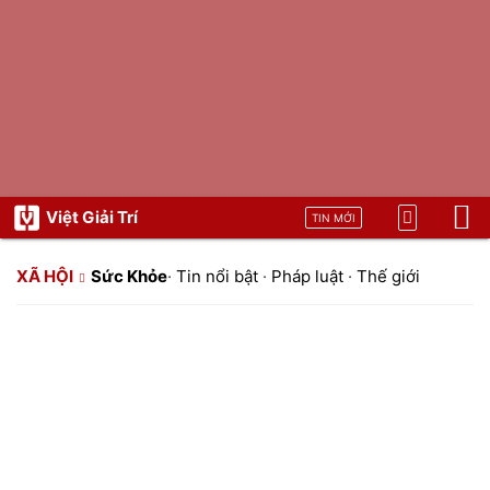
Việt Giải Trí
TIN MỚI
XÃ HỘI
Sức Khỏe
·
Tin nổi bật
·
Pháp luật
·
Thế giới