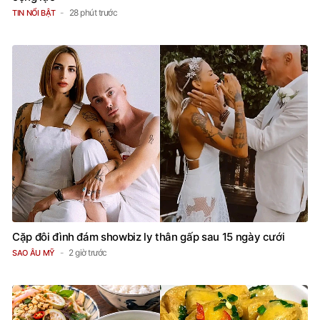
28 phút trước
TIN NỔI BẬT
Cặp đôi đình đám showbiz ly thân gấp sau 15 ngày cưới
2 giờ trước
SAO ÂU MỸ