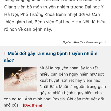
Giảng viên bộ môn truyền nhiễm trường Đại học Y
Hà Nội; Phó Trưởng Khoa Bệnh nhiệt đới và Can
thiệp giảm hại, Bệnh viện Đại học Y Hà Nội để hiểu
rõ hơn về căn bệnh này.
https://suckhoedoisong.vn/c
huyen-gia-canh-bao-nhung-bien-
chung-nguy-hiem-cua-benh-sot-
xuat-huyet-
Muỗi đốt gây ra những bệnh truyền nhiễm
169240319071531446.htm
nào?
Muỗi là nguyên nhân lây lan rất
nhiều căn bệnh nguy hiểm như sốt
xuất huyết, sốt rét hay viêm não
Nhật Bản. Muỗi là nguồn trung gian
gây ra nhiều bệnh nguy hiểm cho
con người. Ảnh minh họa: Pexels. Chỉ cần một vết đốt
nhỏ của...