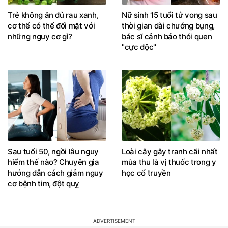
Trẻ không ăn đủ rau xanh,
Nữ sinh 15 tuổi tử vong sau
cơ thể có thể đối mặt với
thời gian dài chướng bụng,
những nguy cơ gì?
bác sĩ cảnh báo thói quen
"cực độc"
Sau tuổi 50, ngồi lâu nguy
Loài cây gây tranh cãi nhất
hiểm thế nào? Chuyên gia
mùa thu là vị thuốc trong y
hướng dẫn cách giảm nguy
học cổ truyền
cơ bệnh tim, đột quỵ