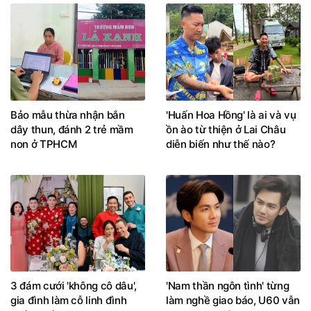
Bảo mẫu thừa nhận bắn
'Huấn Hoa Hồng' là ai và vụ
dây thun, đánh 2 trẻ mầm
ồn ào từ thiện ở Lai Châu
non ở TPHCM
diễn biến như thế nào?
3 đám cưới 'không cô dâu',
'Nam thần ngôn tình' từng
gia đình làm cỗ linh đình
làm nghề giao báo, U60 vẫn