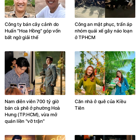
Công ty bán cây cảnh do
Công an mật phục, trấn áp
Huấn "Hoa Hồng" góp vốn
nhóm quái xế gây náo loạn
bất ngờ giải thể
ở TPHCM
Nam diễn viên 700 tỷ giờ
Căn nhà ở quê của Kiều
bán cà phê ở phường Hoà
Tiên
Hưng (TP.HCM), vừa mở
quán liền "vỡ trận"