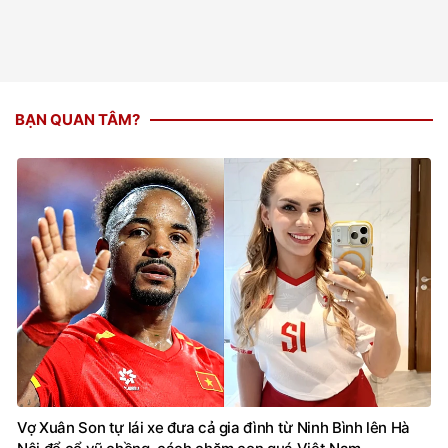
BẠN QUAN TÂM?
Vợ Xuân Son tự lái xe đưa cả gia đình từ Ninh Bình lên Hà