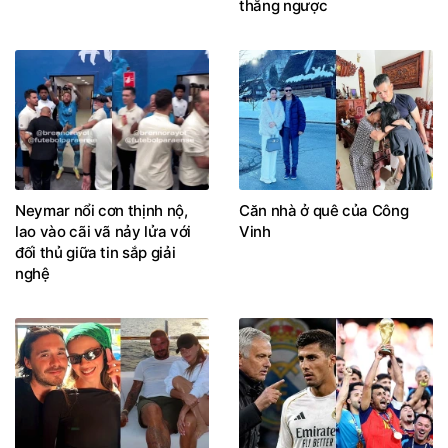
Neymar nổi cơn thịnh nộ,
Căn nhà ở quê của Công
lao vào cãi vã nảy lửa với
Vinh
đối thủ giữa tin sắp giải
nghệ
Cắt đứt với bố mẹ đẻ,
Rodri và cú twist mùa hè: