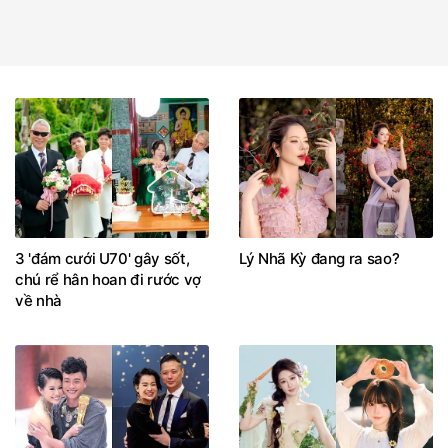
3 'đám cưới U70' gây sốt,
Lý Nhã Kỳ đang ra sao?
chú rể hân hoan đi rước vợ
về nhà