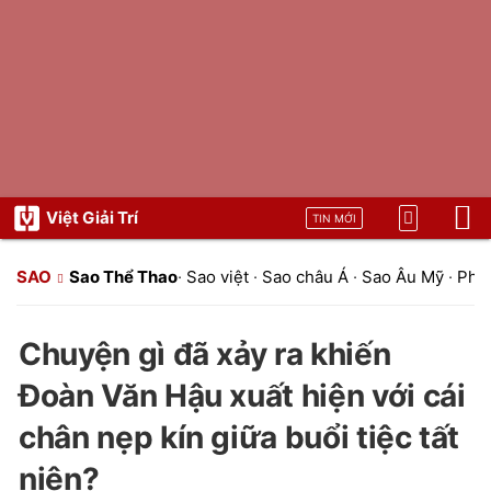
Việt Giải Trí
TIN MỚI
SAO
Sao Thể Thao
·
Sao việt
·
Sao châu Á
·
Sao Âu Mỹ
·
Pho
Chuyện gì đã xảy ra khiến
Đoàn Văn Hậu xuất hiện với cái
chân nẹp kín giữa buổi tiệc tất
niên?