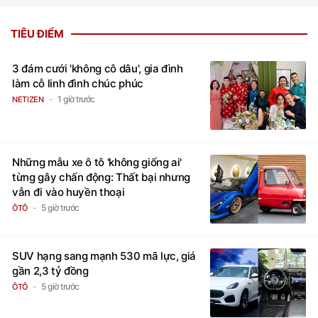
TIÊU ĐIỂM
3 đám cưới 'không cô dâu', gia đình
làm cỗ linh đình chúc phúc
1 giờ trước
NETIZEN
Những mẫu xe ô tô 'không giống ai'
từng gây chấn động: Thất bại nhưng
vẫn đi vào huyền thoại
5 giờ trước
ÔTÔ
SUV hạng sang mạnh 530 mã lực, giá
gần 2,3 tỷ đồng
5 giờ trước
ÔTÔ