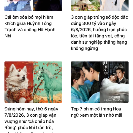
Cái ôm xóa bỏ mọi hiềm
3 con giáp trúng số độc đắc
khích giữa Huỳnh Tông
đúng 300 tỷ vào ngày
Trạch và chồng Hồ Hạnh
6/8/2026, hưởng trọn phúc
Nhi
lộc, tiền tài tăng vọt, công
danh sự nghiệp thăng hạng
không ngừng
Đúng hôm nay, thứ 6 ngày
Top 7 phim cổ trang Hoa
7/8/2026, 3 con giáp vận
ngữ xem một lần nhớ mãi
vượng như 'cá chép hóa
Rồng', phúc khí tràn trề,
nằm không cũng của nả
đầy nhà