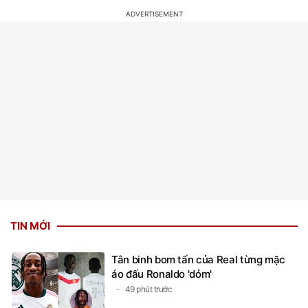
TIN MỚI
Tân binh bom tấn của Real từng mặc
áo đấu Ronaldo 'dỏm'
49 phút trước