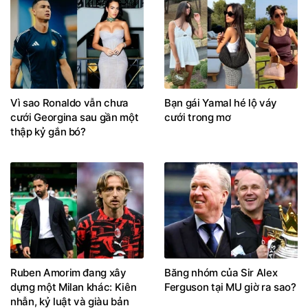
Vì sao Ronaldo vẫn chưa
Bạn gái Yamal hé lộ váy
cưới Georgina sau gần một
cưới trong mơ
thập kỷ gắn bó?
Ruben Amorim đang xây
Băng nhóm của Sir Alex
dựng một Milan khác: Kiên
Ferguson tại MU giờ ra sao?
nhẫn, kỷ luật và giàu bản
sắc