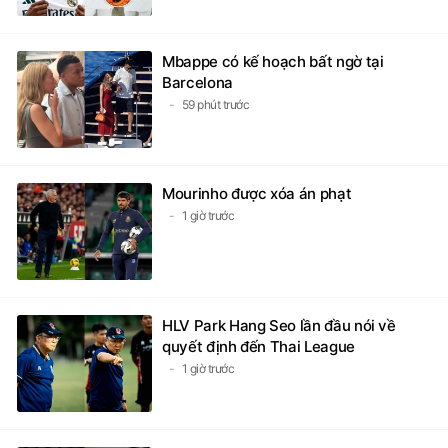
Mbappe có kế hoạch bất ngờ tại
Barcelona
59 phút trước
Mourinho được xóa án phạt
1 giờ trước
HLV Park Hang Seo lần đầu nói về
quyết định đến Thai League
1 giờ trước
Yan Diomande đến Real Madrid kiểm
tra y tế