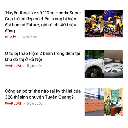
'Huyền thoại' xe số 110cc Honda Super
Cup trở lại đẹp cổ điển, trang bị hiện
đại hơn cả Future, giá rẻ chỉ 40 triệu
đồng
5 giờ trước
XE MÁY
Ô tô bị tháo trộm 2 bánh trong đêm tại
khu đô thị ở Hà Nội
5 giờ trước
PHÁP LUẬT
Công an bố trí thế nào tại kỳ thi lại của
328 thí sinh chuyên Tuyên Quang?
5 giờ trước
PHÁP LUẬT