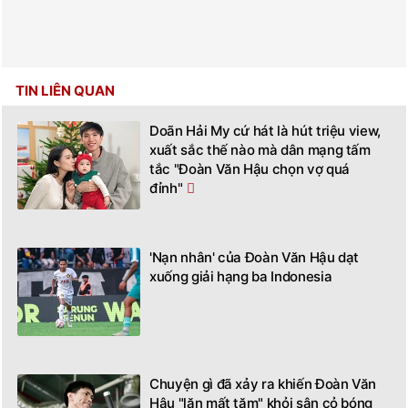
TIN LIÊN QUAN
Doãn Hải My cứ hát là hút triệu view,
xuất sắc thế nào mà dân mạng tấm
tắc "Đoàn Văn Hậu chọn vợ quá
đỉnh"
'Nạn nhân' của Đoàn Văn Hậu dạt
xuống giải hạng ba Indonesia
Chuyện gì đã xảy ra khiến Đoàn Văn
Hậu "lặn mất tăm" khỏi sân cỏ bóng