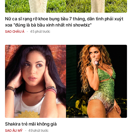
Nữ ca sĩ rạng rỡ khoe bụng bầu 7 tháng, dân tình phải xuýt
xoa "đúng là bà bầu xinh nhất nhì showbiz"
45 phút trước
SAO CHÂU Á
Shakira trẻ mãi không già
49 phút trước
SAO ÂU MỸ