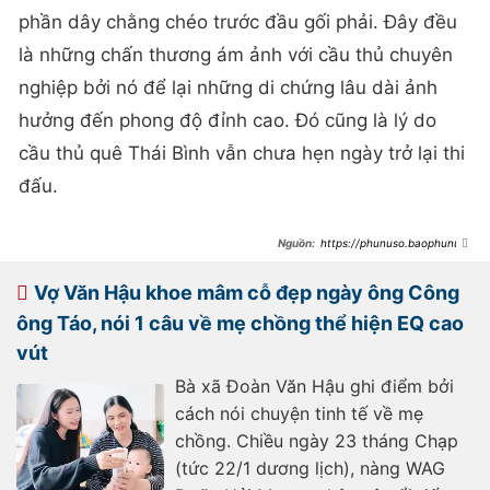
phần dây chằng chéo trước đầu gối phải. Đây đều
là những chấn thương ám ảnh với cầu thủ chuyên
nghiệp bởi nó để lại những di chứng lâu dài ảnh
hưởng đến phong độ đỉnh cao. Đó cũng là lý do
cầu thủ quê Thái Bình vẫn chưa hẹn ngày trở lại thi
đấu.
https://phunuso.baophunuth
udo.vn/chuyen-gi-da-xay-ra-khien-
doan-van-hau-xuat-hien-voi-cai-
chan-nep-kin-giua-buoi-tiec-tat-
Vợ Văn Hậu khoe mâm cỗ đẹp ngày ông Công
nien-193250123103421966.htm
ông Táo, nói 1 câu về mẹ chồng thể hiện EQ cao
vút
Bà xã Đoàn Văn Hậu ghi điểm bởi
cách nói chuyện tinh tế về mẹ
chồng. Chiều ngày 23 tháng Chạp
(tức 22/1 dương lịch), nàng WAG