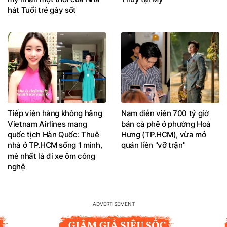
hát Tuổi trẻ gây sốt
Tiếp viên hàng không hãng
Nam diễn viên 700 tỷ giờ
Vietnam Airlines mang
bán cà phê ở phường Hoà
quốc tịch Hàn Quốc: Thuê
Hưng (TP.HCM), vừa mở
nhà ở TP.HCM sống 1 mình,
quán liền "vỡ trận"
mê nhất là đi xe ôm công
nghệ