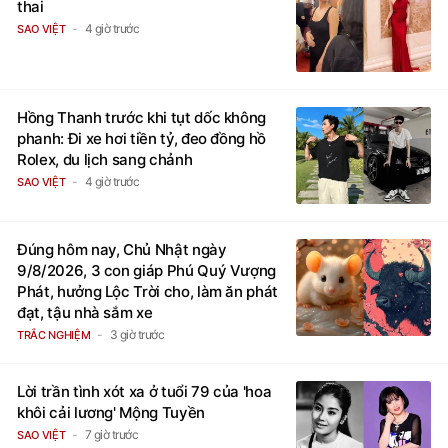
thai
4 giờ trước
SAO VIỆT
Hồng Thanh trước khi tụt dốc không
phanh: Đi xe hơi tiền tỷ, đeo đồng hồ
Rolex, du lịch sang chảnh
4 giờ trước
SAO VIỆT
Đúng hôm nay, Chủ Nhật ngày
9/8/2026, 3 con giáp Phú Quý Vượng
Phát, hưởng Lộc Trời cho, làm ăn phát
đạt, tậu nhà sắm xe
3 giờ trước
TRẮC NGHIỆM
Lời trần tình xót xa ở tuổi 79 của 'hoa
khôi cải lương' Mộng Tuyền
7 giờ trước
SAO VIỆT