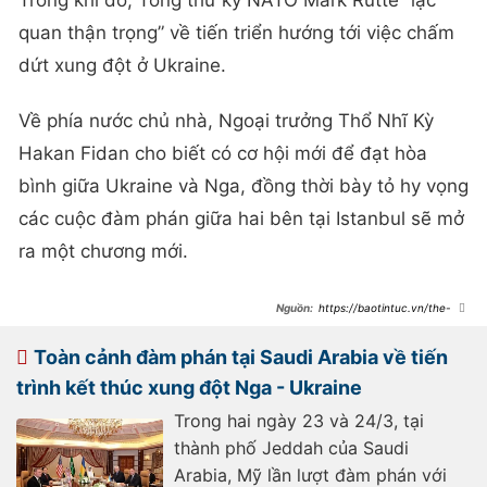
quan thận trọng” về tiến triển hướng tới việc chấm
dứt xung đột ở Ukraine.
Về phía nước chủ nhà, Ngoại trưởng Thổ Nhĩ Kỳ
Hakan Fidan cho biết có cơ hội mới để đạt hòa
bình giữa Ukraine và Nga, đồng thời bày tỏ hy vọng
các cuộc đàm phán giữa hai bên tại Istanbul sẽ mở
ra một chương mới.
https://baotintuc.vn/the-
gioi/chua-co-thoi-gian-cu-the-ve-
dam-phan-giua-nga-va-ukraine-tai-
istanbul-20250515181408722.htm
Toàn cảnh đàm phán tại Saudi Arabia về tiến
trình kết thúc xung đột Nga - Ukraine
Trong hai ngày 23 và 24/3, tại
thành phố Jeddah của Saudi
Arabia, Mỹ lần lượt đàm phán với