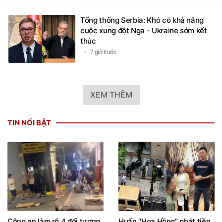
Tổng thống Serbia: Khó có khả năng
cuộc xung đột Nga - Ukraine sớm kết
thúc
7 giờ trước
XEM THÊM
TIN NỔI BẬT
Công an làm rõ 4 đối tượng
Huấn "Hoa Hồng" phát tiền