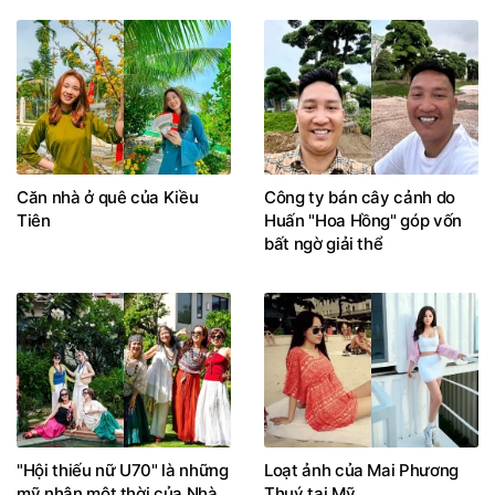
Căn nhà ở quê của Kiều
Công ty bán cây cảnh do
Tiên
Huấn "Hoa Hồng" góp vốn
bất ngờ giải thể
"Hội thiếu nữ U70" là những
Loạt ảnh của Mai Phương
mỹ nhân một thời của Nhà
Thuý tại Mỹ