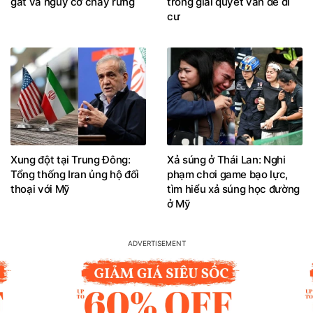
gắt và nguy cơ cháy rừng
trong giải quyết vấn đề di
cư
Xung đột tại Trung Đông:
Xả súng ở Thái Lan: Nghi
Tổng thống Iran ủng hộ đối
phạm chơi game bạo lực,
thoại với Mỹ
tìm hiểu xả súng học đường
ở Mỹ