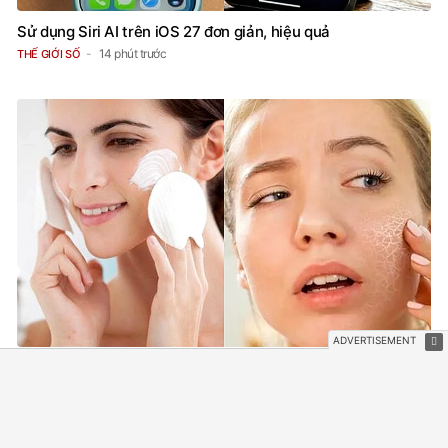
Sử dụng Siri AI trên iOS 27 đơn giản, hiệu quả
14 phút trước
THẾ GIỚI SỐ
Chăm da càng nhiều càng dễ phản tác dụng: 5 sai lầm khiến
da nhạy cảm, dễ nổi mụn
21 phút trước
LÀM ĐẸP