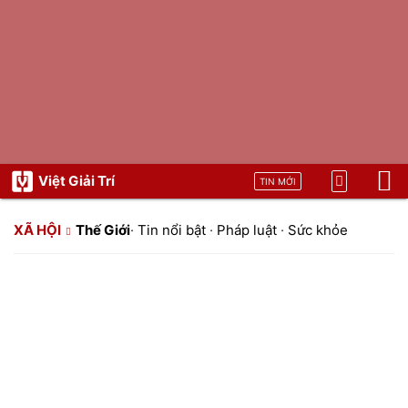
Việt Giải Trí
TIN MỚI
XÃ HỘI
Thế Giới
·
Tin nổi bật
·
Pháp luật
·
Sức khỏe