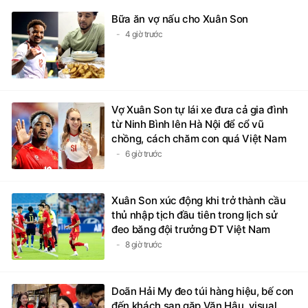
Bữa ăn vợ nấu cho Xuân Son
4 giờ trước
Vợ Xuân Son tự lái xe đưa cả gia đình
từ Ninh Bình lên Hà Nội để cổ vũ
chồng, cách chăm con quá Việt Nam
6 giờ trước
Xuân Son xúc động khi trở thành cầu
thủ nhập tịch đầu tiên trong lịch sử
đeo băng đội trưởng ĐT Việt Nam
8 giờ trước
Doãn Hải My đeo túi hàng hiệu, bế con
đến khách sạn gặp Văn Hậu, visual