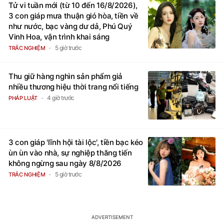
Tử vi tuần mới (từ 10 đến 16/8/2026),
3 con giáp mưa thuận gió hòa, tiền về
như nước, bạc vàng dư dả, Phú Quý
Vinh Hoa, vận trình khai sáng
5 giờ trước
TRẮC NGHIỆM
Thu giữ hàng nghìn sản phẩm giả
nhiều thương hiệu thời trang nổi tiếng
4 giờ trước
PHÁP LUẬT
3 con giáp 'lĩnh hội tài lộc', tiền bạc kéo
ùn ùn vào nhà, sự nghiệp thăng tiến
không ngừng sau ngày 8/8/2026
5 giờ trước
TRẮC NGHIỆM