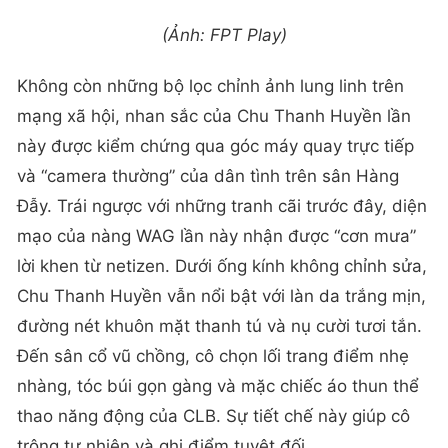
(Ảnh: FPT Play)
Không còn những bộ lọc chỉnh ảnh lung linh trên
mạng xã hội, nhan sắc của Chu Thanh Huyền lần
này được kiểm chứng qua góc máy quay trực tiếp
và “camera thường” của dân tình trên sân Hàng
Đẫy.
Trái ngược với những tranh cãi trước đây, diện
mạo của nàng WAG lần này nhận được “cơn mưa”
lời khen từ netizen. Dưới ống kính không chỉnh sửa,
Chu Thanh Huyền vẫn nổi bật với làn da trắng mịn,
đường nét khuôn mặt thanh tú và nụ cười tươi tắn.
Đến sân cổ vũ chồng, cô chọn lối trang điểm nhẹ
nhàng, tóc búi gọn gàng và mặc chiếc áo thun thể
thao năng động của CLB. Sự tiết chế này giúp cô
trông tự nhiên và ghi điểm tuyệt đối.