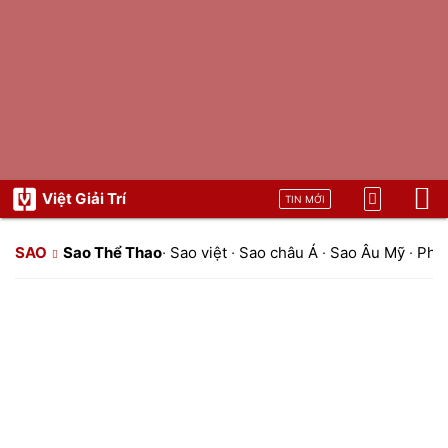
Việt Giải Trí
TIN MỚI
SAO
Sao Thể Thao
·
Sao việt
·
Sao châu Á
·
Sao Âu Mỹ
·
Pho