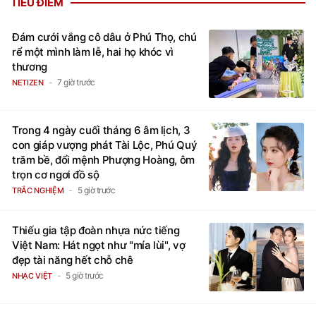
TIÊU ĐIỂM
Đám cưới vắng cô dâu ở Phú Thọ, chú
rể một mình làm lễ, hai họ khóc vì
thương
7 giờ trước
NETIZEN
Trong 4 ngày cuối tháng 6 âm lịch, 3
con giáp vượng phát Tài Lộc, Phú Quý
trăm bề, đổi mệnh Phượng Hoàng, ôm
trọn cơ ngơi đồ sộ
5 giờ trước
TRẮC NGHIỆM
Thiếu gia tập đoàn nhựa nức tiếng
Việt Nam: Hát ngọt như "mía lùi", vợ
đẹp tài năng hết chỗ chê
5 giờ trước
NHẠC VIỆT