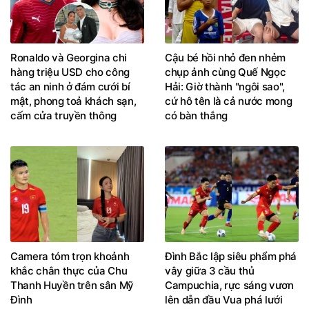
Ronaldo và Georgina chi
Cậu bé hồi nhỏ đen nhẻm
hàng triệu USD cho công
chụp ảnh cùng Quế Ngọc
tác an ninh ở đám cưới bí
Hải: Giờ thành "ngôi sao",
mật, phong toả khách sạn,
cứ hô tên là cả nước mong
cấm cửa truyền thông
có bàn thắng
Camera tóm trọn khoảnh
Đình Bắc lập siêu phẩm phá
khắc chân thực của Chu
vây giữa 3 cầu thủ
Thanh Huyền trên sân Mỹ
Campuchia, rực sáng vươn
Đình
lên dẫn đầu Vua phá lưới