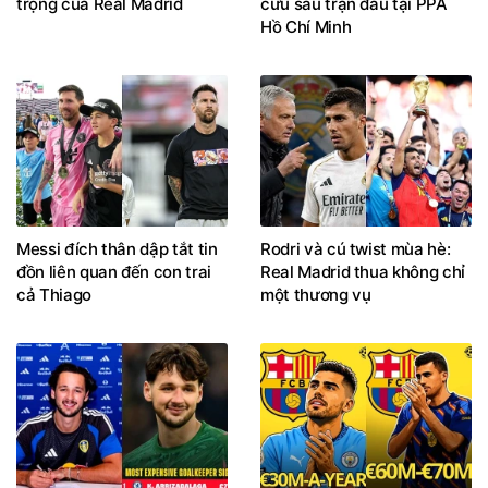
trọng của Real Madrid
cứu sau trận đấu tại PPA
Hồ Chí Minh
Messi đích thân dập tắt tin
Rodri và cú twist mùa hè:
đồn liên quan đến con trai
Real Madrid thua không chỉ
cả Thiago
một thương vụ