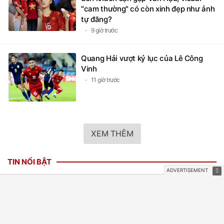
"cam thường" có còn xinh đẹp như ảnh
tự đăng?
9 giờ trước
Quang Hải vượt kỷ lục của Lê Công
Vinh
11 giờ trước
XEM THÊM
TIN NỔI BẬT