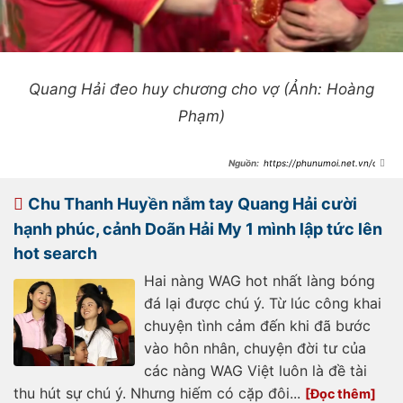
Quang Hải đeo huy chương cho vợ (Ảnh: Hoàng
Phạm)
https://phunumoi.net.vn/chu
-thanh-huyen-hot-khong-kem-
quang-hai-duoc-fan-vay-kin-xin-
chup-anh-cam-thuong-boc-tran-
Chu Thanh Huyền nắm tay Quang Hải cười
nhan-sac-that-d354839.html
hạnh phúc, cảnh Doãn Hải My 1 mình lập tức lên
hot search
Hai nàng WAG hot nhất làng bóng
đá lại được chú ý. Từ lúc công khai
chuyện tình cảm đến khi đã bước
vào hôn nhân, chuyện đời tư của
các nàng WAG Việt luôn là đề tài
thu hút sự chú ý. Nhưng hiếm có cặp đôi...