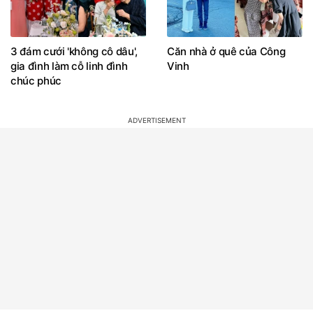
3 đám cưới 'không cô dâu',
Căn nhà ở quê của Công
gia đình làm cỗ linh đình
Vinh
chúc phúc