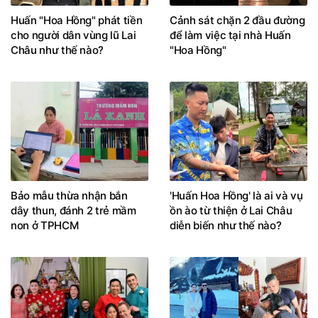
Huấn "Hoa Hồng" phát tiền
Cảnh sát chặn 2 đầu đường
cho người dân vùng lũ Lai
để làm việc tại nhà Huấn
Châu như thế nào?
"Hoa Hồng"
Bảo mẫu thừa nhận bắn
'Huấn Hoa Hồng' là ai và vụ
dây thun, đánh 2 trẻ mầm
ồn ào từ thiện ở Lai Châu
non ở TPHCM
diễn biến như thế nào?