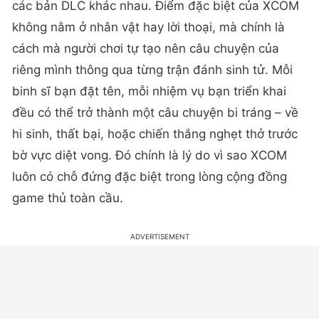
các bản DLC khác nhau. Điểm đặc biệt của XCOM
không nằm ở nhân vật hay lời thoại, mà chính là
cách mà người chơi tự tạo nên câu chuyện của
riêng mình thông qua từng trận đánh sinh tử. Mỗi
binh sĩ bạn đặt tên, mỗi nhiệm vụ bạn triển khai
đều có thể trở thành một câu chuyện bi tráng – về
hi sinh, thất bại, hoặc chiến thắng nghẹt thở trước
bờ vực diệt vong. Đó chính là lý do vì sao XCOM
luôn có chỗ đứng đặc biệt trong lòng cộng đồng
game thủ toàn cầu.