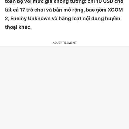
toàn bộ với mức giá không tưởng: chỉ 10 USD cho
tất cả 17 trò chơi và bản mở rộng, bao gồm XCOM
2, Enemy Unknown và hàng loạt nội dung huyền
thoại khác.