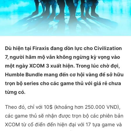
Dù hiện tại Firaxis đang dồn lực cho Civilization
7, người hâm mộ vẫn không ngừng kỳ vọng vào
một ngày XCOM 3 xuất hiện. Trong lúc chờ đợi,
Humble Bundle mang đến cơ hội vàng để sở hữu
trọn bộ series cho các game thủ với giá rẻ chưa
từng có.
Theo đó, chỉ với 10$ (khoảng hơn 250.000 VND),
các game thủ sẽ nhận được trọn bộ các phiên bản
XCOM từ cổ điển đến hiện đại với 17 tựa game và