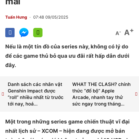
mãi
Tuấn Hưng
07:48 09/05/2025
+
A
-
A
Nếu là một tín đồ của series này, không có lý do
để các game thủ bỏ qua ưu đãi rất hấp dẫn dưới
đây.
Danh sách các nhân vật
WHAT THE CLASH? chính
Genshin Impact được
thức “đổ bộ” Apple
“roll” nhiều nhất từ trước
Arcade, nhanh tay thử
tới nay, hoá...
sức ngay trong tháng...
Một trong những series game chiến thuật vĩ đại
nhất lịch sử – XCOM – hiện đang được mở bán