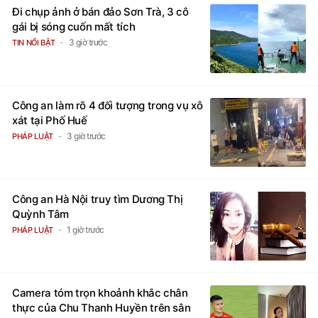
Đi chụp ảnh ở bán đảo Sơn Trà, 3 cô
gái bị sóng cuốn mất tích
3 giờ trước
TIN NỔI BẬT
Công an làm rõ 4 đối tượng trong vụ xô
xát tại Phố Huế
3 giờ trước
PHÁP LUẬT
Công an Hà Nội truy tìm Dương Thị
Quỳnh Tâm
1 giờ trước
PHÁP LUẬT
Camera tóm trọn khoảnh khắc chân
thực của Chu Thanh Huyền trên sân