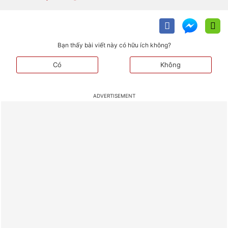
Bạn thấy bài viết này có hữu ích không?
Có
Không