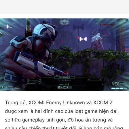
Trong đó, XCOM: Enemy Unknown và XCOM 2
được xem là hai đỉnh cao của loạt game hiện đại,
sở hữu gameplay tinh gọn, đồ họa ấn tượng và
chiều sâu chiến thuật tuyệt đối. Riêng bản mở rộng