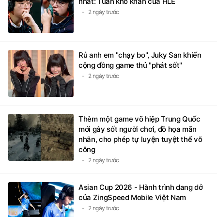
nhất: Tuần khó khăn của HLE
2 ngày trước
Rủ anh em "chạy bo", Juky San khiến
cộng đồng game thủ "phát sốt"
2 ngày trước
Thêm một game võ hiệp Trung Quốc
mới gây sốt người chơi, đồ họa mãn
nhãn, cho phép tự luyện tuyệt thế võ
công
2 ngày trước
Asian Cup 2026 - Hành trình dang dở
của ZingSpeed Mobile Việt Nam
2 ngày trước