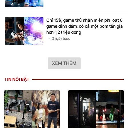
Chỉ 15$, game thủ nhận miễn phí loạt 8
game đình đám, có cả một bom tấn giá
hơn 1,2 triệu đồng
3 ngày trước
XEM THÊM
TIN NỔI BẬT