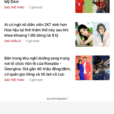
Mỹ Đình
2 giờ trước
SAO THỂ THAO
Ai có ngờ nữ diễn viên 2K7 xinh hơn
Hoa hậu lại thê thảm thế này sau khi
khoe khoang 1 đôi bông tai 8 tỷ
5 giờ trước
SAO CHÂU Á
Bên trong khu nghỉ dưỡng sang trọng
nơi tổ chức hôn lễ của Ronaldo -
Georgina: Giá gần 40 triệu đồng/đêm,
có quản gia riêng và hồ bơi vô cực
3 giờ trước
SAO THỂ THAO