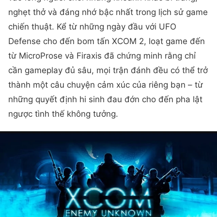
nghẹt thở và đáng nhớ bậc nhất trong lịch sử game
chiến thuật. Kể từ những ngày đầu với UFO
Defense cho đến bom tấn XCOM 2, loạt game đến
từ MicroProse và Firaxis đã chứng minh rằng chỉ
cần gameplay đủ sâu, mọi trận đánh đều có thể trở
thành một câu chuyện cảm xúc của riêng bạn – từ
những quyết định hi sinh đau đớn cho đến pha lật
ngược tình thế không tưởng.