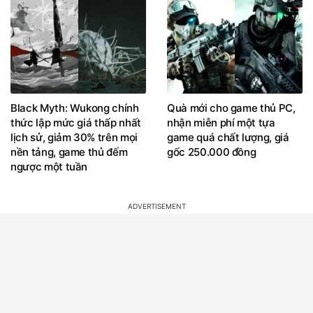
Black Myth: Wukong chính
Quà mới cho game thủ PC,
thức lập mức giá thấp nhất
nhận miễn phí một tựa
lịch sử, giảm 30% trên mọi
game quá chất lượng, giá
nền tảng, game thủ đếm
gốc 250.000 đồng
ngược một tuần