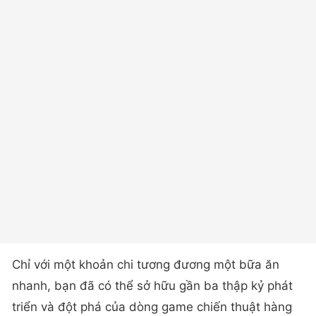
Chỉ với một khoản chi tương đương một bữa ăn
nhanh, bạn đã có thể sở hữu gần ba thập kỷ phát
triển và đột phá của dòng game chiến thuật hàng