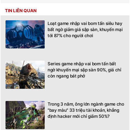
TIN LIÊN QUAN
Loạt game nhập vai bom tấn siêu hay
bất ngờ giảm giá sập sàn, khuyến mại
tới 87% cho người chơi
Series game nhập vai bom tấn bất
ngờ khuyến mại sập sàn 90%, giá chỉ
còn ngang bát phở
Trong 3 năm, ông lớn ngành game cho
"bay màu" 33 triệu tài khoản, khẳng
định hacker mới chỉ giảm 50%?