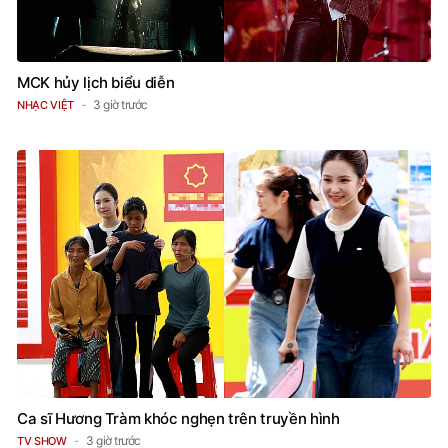
MCK hủy lịch biểu diễn
3 giờ trước
NHẠC VIỆT
Ca sĩ Hương Tràm khóc nghẹn trên truyền hình
3 giờ trước
TV SHOW