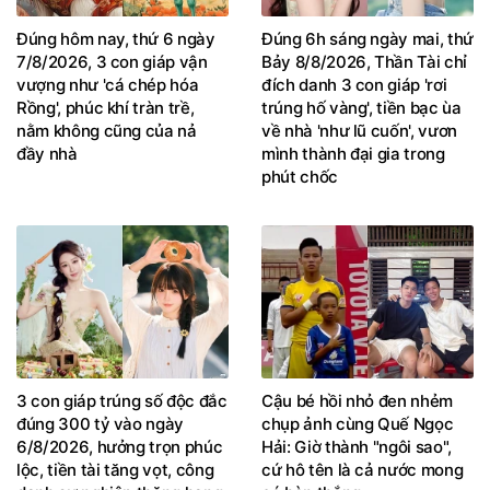
Đúng hôm nay, thứ 6 ngày
Đúng 6h sáng ngày mai, thứ
7/8/2026, 3 con giáp vận
Bảy 8/8/2026, Thần Tài chỉ
vượng như 'cá chép hóa
đích danh 3 con giáp 'rơi
Rồng', phúc khí tràn trề,
trúng hố vàng', tiền bạc ùa
nằm không cũng của nả
về nhà 'như lũ cuốn', vươn
đầy nhà
mình thành đại gia trong
phút chốc
3 con giáp trúng số độc đắc
Cậu bé hồi nhỏ đen nhẻm
đúng 300 tỷ vào ngày
chụp ảnh cùng Quế Ngọc
6/8/2026, hưởng trọn phúc
Hải: Giờ thành "ngôi sao",
lộc, tiền tài tăng vọt, công
cứ hô tên là cả nước mong