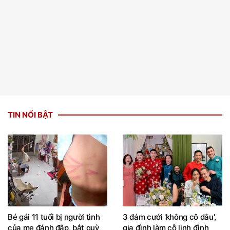
TIN NỔI BẬT
Bé gái 11 tuổi bị người tình
3 đám cưới 'không cô dâu',
của mẹ đánh đập, bắt quỳ
gia đình làm cỗ linh đình