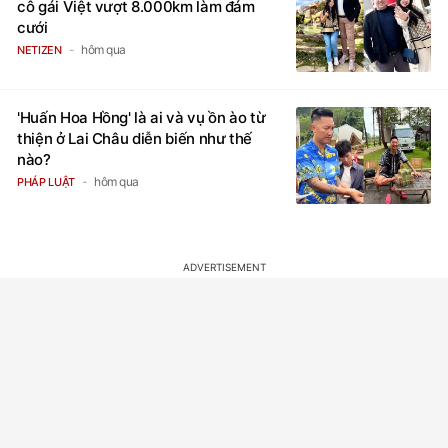
cô gái Việt vượt 8.000km làm đám
cưới
hôm qua
NETIZEN
'Huấn Hoa Hồng' là ai và vụ ồn ào từ
thiện ở Lai Châu diễn biến như thế
nào?
hôm qua
PHÁP LUẬT