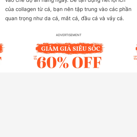
vào chế độ ăn hàng ngày. Để tận dụng hết lợi ích
của collagen từ cá, bạn nên tập trung vào các phần
quan trọng như da cá, mắt cá, đầu cá và vảy cá.