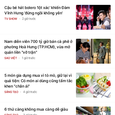
Cậu bé hát bolero 'lột xác' khiến Đàm
Vĩnh Hưng 'đứng ngồi không yên'
2 giờ trước
TV SHOW
Nam diễn viên 700 tỷ giờ bán cà phê ở
phường Hoà Hưng (TP.HCM), vừa mở
quán liền "vỡ trận"
1 giờ trước
SAO VIỆT
5 món gia dụng mua vì tò mò, giữ lại vì
quá tiện: Có món ai dùng cũng tấm tắc
khen "chân ái"
4 giờ trước
SÁNG TẠO
6 thứ càng không mua càng dễ giàu
3 giờ trước
SÁNG TẠO