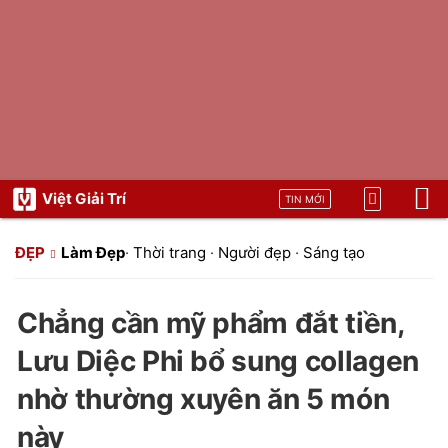
Việt Giải Trí
TIN MỚI
ĐẸP
Làm Đẹp
·
Thời trang
·
Người đẹp
·
Sáng tạo
Chẳng cần mỹ phẩm đắt tiền,
Lưu Diệc Phi bổ sung collagen
nhờ thường xuyên ăn 5 món
này