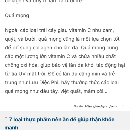
collagen và duy trì làn da tươi trẻ.
Quả mọng
Ngoài các loại trái cây giàu vitamin C như cam,
quýt, và bưởi, quả mọng cũng là một lựa chọn tốt
để bổ sung collagen cho làn da. Quả mọng cung
cấp một lượng lớn vitamin C và chứa nhiều chất
chống oxi hóa, giúp bảo vệ làn da khỏi tác động hại
từ tia UV mặt trời. Để có làn da căng mịn và trẻ
trung như Lưu Diệc Phi, hãy thưởng thức các loại
quả mọng như dâu tây, việt quất, mâm xôi…
https://emdep.vn/lam-
dep/chang-can-my-pham-dat-tien-
luu-diec-phi-bo-sung-collagen-nho-
thuong-xuyen-an-3-mon-nay-
7 loại thực phẩm nên ăn để giúp thận khỏe
20231002202552335.htm
mạnh