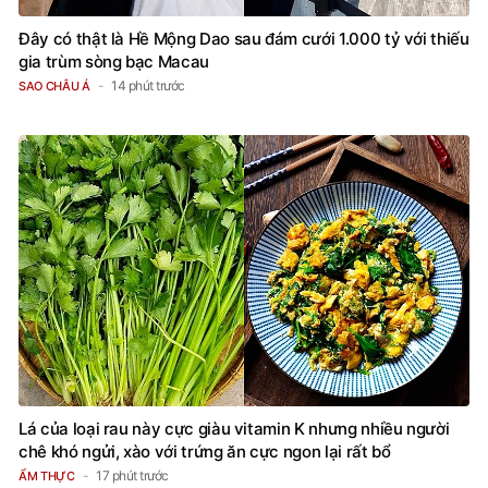
Đây có thật là Hề Mộng Dao sau đám cưới 1.000 tỷ với thiếu
gia trùm sòng bạc Macau
14 phút trước
SAO CHÂU Á
Lá của loại rau này cực giàu vitamin K nhưng nhiều người
chê khó ngửi, xào với trứng ăn cực ngon lại rất bổ
17 phút trước
ẨM THỰC