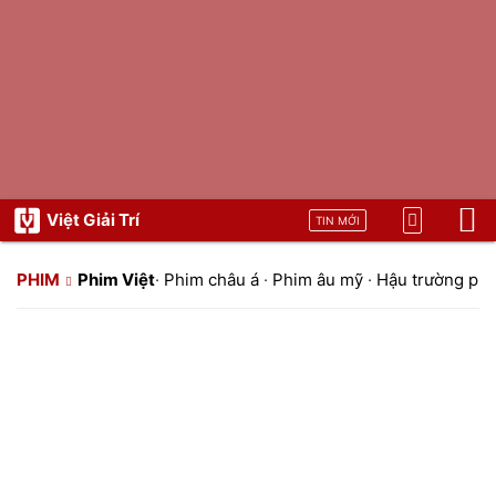
Việt Giải Trí
TIN MỚI
PHIM
Phim Việt
·
Phim châu á
·
Phim âu mỹ
·
Hậu trường ph