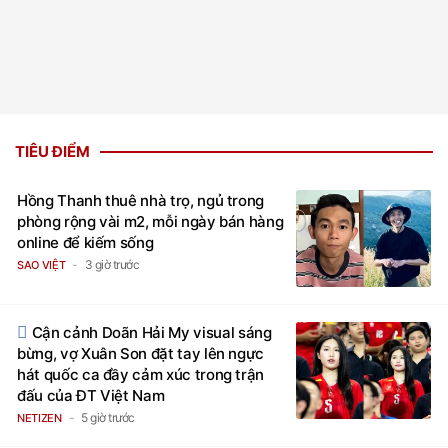
TIÊU ĐIỂM
Hồng Thanh thuê nhà trọ, ngủ trong
phòng rộng vài m2, mỗi ngày bán hàng
online để kiếm sống
3 giờ trước
SAO VIỆT
Cận cảnh Doãn Hải My visual sáng
bừng, vợ Xuân Son đặt tay lên ngực
hát quốc ca đầy cảm xúc trong trận
đấu của ĐT Việt Nam
5 giờ trước
NETIZEN