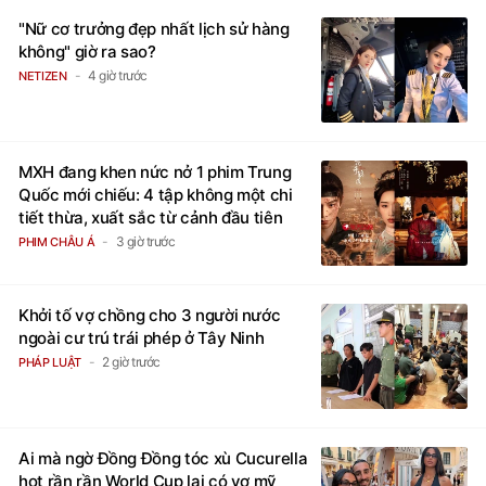
"Nữ cơ trưởng đẹp nhất lịch sử hàng
không" giờ ra sao?
4 giờ trước
NETIZEN
MXH đang khen nức nở 1 phim Trung
Quốc mới chiếu: 4 tập không một chi
tiết thừa, xuất sắc từ cảnh đầu tiên
3 giờ trước
PHIM CHÂU Á
Khởi tố vợ chồng cho 3 người nước
ngoài cư trú trái phép ở Tây Ninh
2 giờ trước
PHÁP LUẬT
Ai mà ngờ Đồng Đồng tóc xù Cucurella
hot rần rần World Cup lại có vợ mỹ