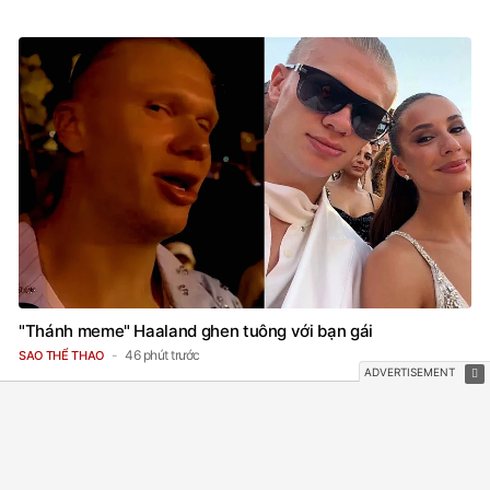
"Thánh meme" Haaland ghen tuông với bạn gái
46 phút trước
SAO THỂ THAO