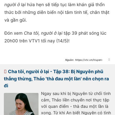
người ở lại
hứa hẹn sẽ tiếp tục làm khán giả thổn
thức bởi những diễn biến nội tâm tinh tế, chân thật
và gần gũi.
Đón xem
Cha tôi, người ở lại
tập 39 phát sóng lúc
20h00 trên VTV1 tối nay (14/5)!
https://vtv.vn/truyen-
hinh/cha-toi-nguoi-o-lai-tap-39-
thao-that-tinh-tinh-ban-voi-an-ran-
nut-20250514093607666.htm
Cha tôi, người ở lại - Tập 38: Bị Nguyên phũ
thẳng thừng, Thảo 'thà đau một lần' nên chọn ra
đi
Ngay sau khi bị Nguyên từ chối tình
cảm, Thảo liền chuyển nơi thực tập
với quan điểm - thà đau một lần là
xong. Từ khi An biết Nguyên có tình