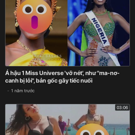
Á hậu 1 Miss Universe 'vỡ nét', như "ma-nơ-
canh bị lỗi", bản gốc gây tiếc nuối
1 năm trước
03:06