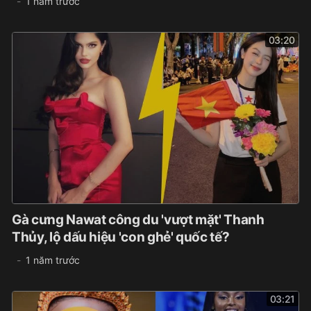
1 năm trước
03:20
Gà cưng Nawat công du 'vượt mặt' Thanh
Thủy, lộ dấu hiệu 'con ghẻ' quốc tế?
1 năm trước
03:21