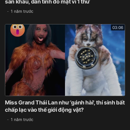
sân khấu, dân tình đỏ mặt vì 1 thứ
1 năm trước
03:06
Miss Grand Thái Lan như 'gánh hài', thí sinh bất
chấp lạc vào thế giới động vật?
1 năm trước