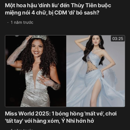
Một hoa hậu 'dính líu' đến Thùy Tiên buộc
miệng nói 4 chữ, bị CĐM 'dí' bỏ sash?
1 năm trước
03:25
Miss World 2025: 1 bóng hồng 'mất vé', chơi
'tất tay' với hàng xóm, Ý Nhi hớn hở