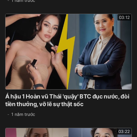
1 năm trước
03:12
Á hậu 1 Hoàn vũ Thái 'quậy' BTC đục nước, đòi
tiền thưởng, vỡ lẽ sự thật sốc
1 năm trước
03:22