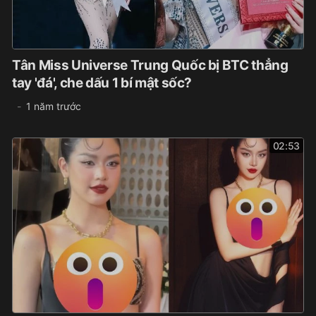
Tân Miss Universe Trung Quốc bị BTC thẳng
tay 'đá', che dấu 1 bí mật sốc?
1 năm trước
02:53