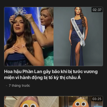
02:37
Hoa hậu Phần Lan gây bão khi bị tước vương
miện vì hành động bị tố kỳ thị châu Á
7 tháng trước
03:25