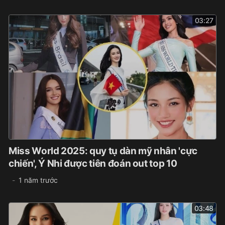
03:27
Miss World 2025: quy tụ dàn mỹ nhân 'cực
chiến', Ý Nhi được tiên đoán out top 10
1 năm trước
03:48