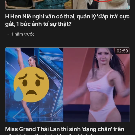
H'Hen Niê nghi vấn có thai, quản lý 'đáp trả' cực
gắt, 1 bức ảnh tố sự thật?
1 năm trước
02:59
Miss Grand Thái Lan thí sinh 'dạng chân' trên