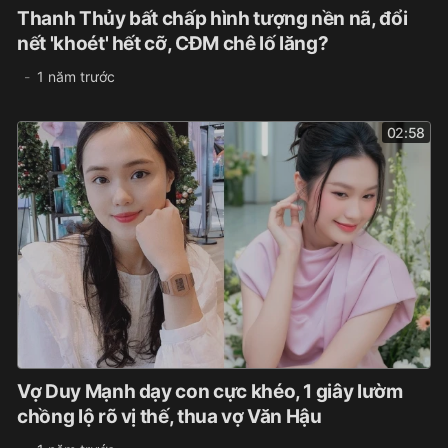
Thanh Thủy bất chấp hình tượng nền nã, đổi
nết 'khoét' hết cỡ, CĐM chê lố lăng?
1 năm trước
02:58
Vợ Duy Mạnh dạy con cực khéo, 1 giây lườm
chồng lộ rõ vị thế, thua vợ Văn Hậu