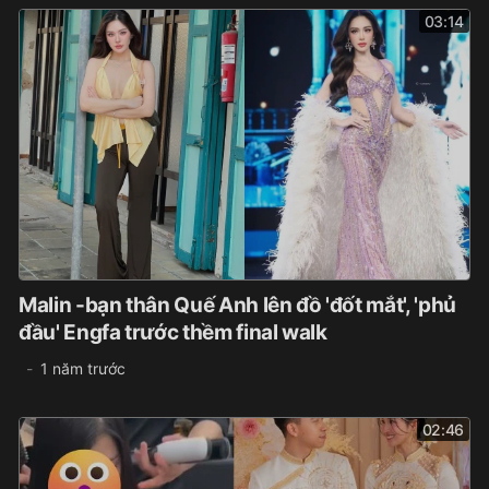
03:14
Malin -bạn thân Quế Anh lên đồ 'đốt mắt', 'phủ
đầu' Engfa trước thềm final walk
1 năm trước
02:46