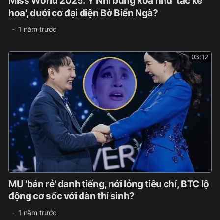
Miss World 2025: Ý Nhi bung xõa như 'tắc kè
hoa', dưới cơ đại diện Bờ Biển Ngà?
1 năm trước
03:12
MU 'bán rẻ' danh tiếng, nới lỏng tiêu chí, BTC lộ
động cơ sốc với dàn thí sinh?
1 năm trước