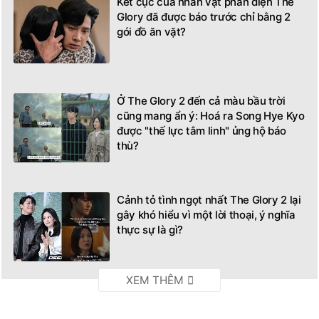
Kết cục của nhân vật phản diện The
Glory đã được báo trước chỉ bằng 2
gói đồ ăn vặt?
Ở The Glory 2 đến cả màu bầu trời
cũng mang ẩn ý: Hoá ra Song Hye Kyo
được "thế lực tâm linh" ủng hộ báo
thù?
Cảnh tỏ tình ngọt nhất The Glory 2 lại
gây khó hiểu vì một lời thoại, ý nghĩa
thực sự là gì?