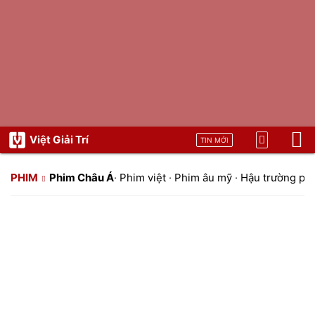
Việt Giải Trí
TIN MỚI
PHIM
Phim Châu Á
·
Phim việt
·
Phim âu mỹ
·
Hậu trường ph