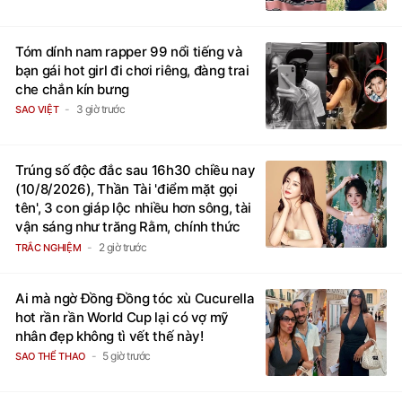
Tóm dính nam rapper 99 nổi tiếng và
bạn gái hot girl đi chơi riêng, đàng trai
che chắn kín bưng
3 giờ trước
SAO VIỆT
Trúng số độc đắc sau 16h30 chiều nay
(10/8/2026), Thần Tài 'điểm mặt gọi
tên', 3 con giáp lộc nhiều hơn sông, tài
vận sáng như trăng Rằm, chính thức
hết khổ
2 giờ trước
TRẮC NGHIỆM
Ai mà ngờ Đồng Đồng tóc xù Cucurella
hot rần rần World Cup lại có vợ mỹ
nhân đẹp không tì vết thế này!
5 giờ trước
SAO THỂ THAO