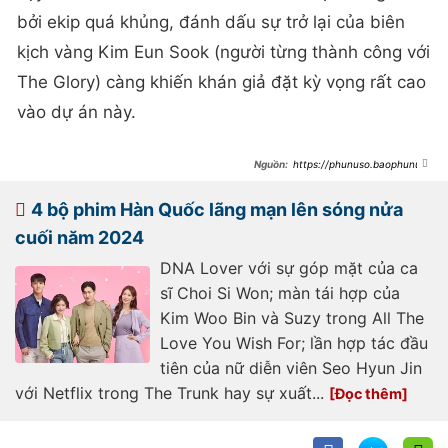
bởi ekip quá khủng, đánh dấu sự trở lại của biên
kịch vàng Kim Eun Sook (người từng thành công với
The Glory) càng khiến khán giả đặt kỳ vọng rất cao
vào dự án này.
https://phunuso.baophunuth
udo.vn/cap-doi-cuc-pham-nhan-
sac-yeu-lai-sau-9-nam-nha-gai-
dep-nuc-no-duoc-ca-mxh-tung-ho-
4 bộ phim Hàn Quốc lãng mạn lên sóng nửa
193250204180950268.htm
cuối năm 2024
DNA Lover với sự góp mặt của ca
sĩ Choi Si Won; màn tái hợp của
Kim Woo Bin và Suzy trong All The
Love You Wish For; lần hợp tác đầu
tiên của nữ diễn viên Seo Hyun Jin
với Netflix trong The Trunk hay sự xuất...