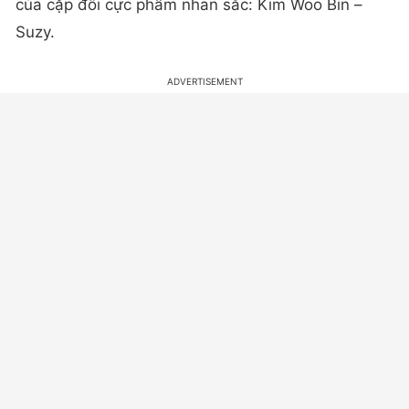
của cặp đôi cực phẩm nhan sắc: Kim Woo Bin –
Suzy.