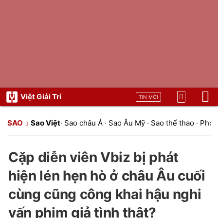
Việt Giải Trí
TIN MỚI
SAO
Sao Việt
·
Sao châu Á
·
Sao Âu Mỹ
·
Sao thể thao
·
Phon
Cặp diễn viên Vbiz bị phát
hiện lén hẹn hò ở châu Âu cuối
cùng cũng công khai hậu nghi
vấn phim giả tình thật?