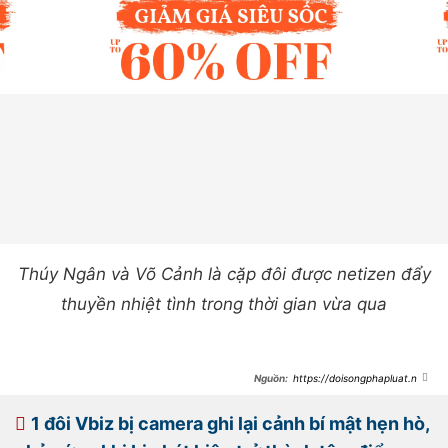
Thúy Ngân và Võ Cảnh là cặp đôi được netizen đẩy
thuyền nhiệt tình trong thời gian vừa qua
https://doisongphapluat.ngu
oiduatin.vn/cap-dien-vien-vbiz-bi-
phat-hien-len-hen-ho-o-chau-au-
cuoi-cung-cung-cong-khai-hau-
1 đôi Vbiz bị camera ghi lại cảnh bí mật hẹn hò,
nghi-van-phim-gia-tinh-that-
a504137.html