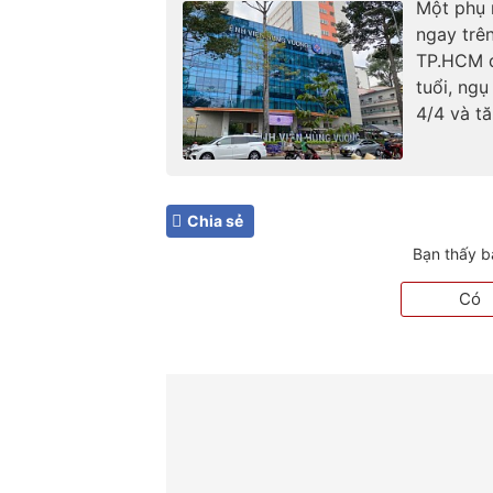
Một phụ 
ngay trên
TP.HCM đ
tuổi, ngụ
4/4 và t
Chia sẻ
Bạn thấy b
Có