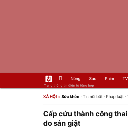
Nóng
Sao
Phim
TV
Trang thông tin điện tử tổng hợp
XÃ HỘI
Sức khỏe
·
Tin nổi bật
·
Pháp luật
·
Cấp cứu thành công thai
do sản giật