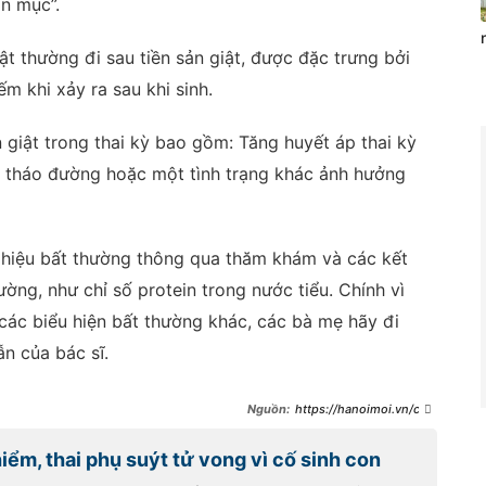
n mục”.
ật thường đi sau tiền sản giật, được đặc trưng bởi
ếm khi xảy ra sau khi sinh.
 giật trong thai kỳ bao gồm: Tăng huyết áp thai kỳ
i tháo đường hoặc một tình trạng khác ảnh hưởng
u hiệu bất thường thông qua thăm khám và các kết
ờng, như chỉ số protein trong nước tiểu. Chính vì
các biểu hiện bất thường khác, các bà mẹ hãy đi
n của bác sĩ.
https://hanoimoi.vn/cap
-cuu-thanh-cong-thai-phu-suy-
gan-than-ho-hap-nang-do-san-
ểm, thai phụ suýt tử vong vì cố sinh con
giat-647921.html