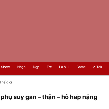
 Show
Nhạc
Đẹp
Trẻ
Lạ Vui
Game
2-Tek
Thế giới
 phụ suy gan – thận – hô hấp nặng