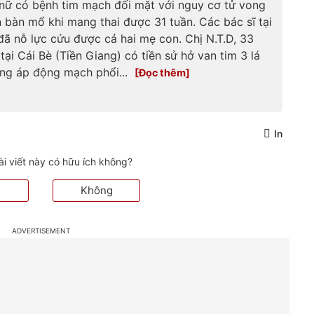
nữ có bệnh tim mạch đối mặt với nguy cơ tử vong
 bàn mổ khi mang thai được 31 tuần. Các bác sĩ tại
ã nỗ lực cứu được cả hai mẹ con. Chị N.T.D, 33
 tại Cái Bè (Tiền Giang) có tiền sử hở van tim 3 lá
ăng áp động mạch phổi...
In
ài viết này có hữu ích không?
Không