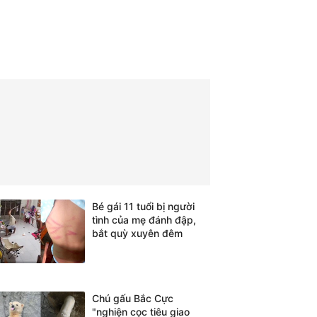
Bé gái 11 tuổi bị người
tình của mẹ đánh đập,
bắt quỳ xuyên đêm
Chú gấu Bắc Cực
"nghiện cọc tiêu giao