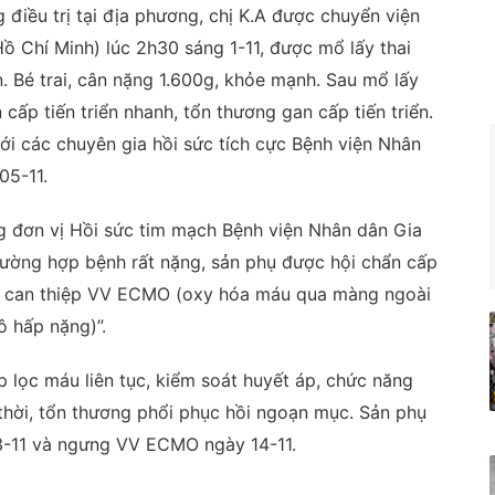
 điều trị tại địa phương, chị K.A được chuyển viện
ồ Chí Minh) lúc 2h30 sáng 1-11, được mổ lấy thai
. Bé trai, cân nặng 1.600g, khỏe mạnh. Sau mổ lấy
 cấp tiến triển nhanh, tổn thương gan cấp tiến triển.
ới các chuyên gia hồi sức tích cực Bệnh viện Nhân
05-11.
ng đơn vị Hồi sức tim mạch Bệnh viện Nhân dân Gia
trường hợp bệnh rất nặng, sản phụ được hội chẩn cấp
nh can thiệp VV ECMO (oxy hóa máu qua màng ngoài
ô hấp nặng)”.
lọc máu liên tục, kiểm soát huyết áp, chức năng
 thời, tổn thương phổi phục hồi ngoạn mục. Sản phụ
13-11 và ngưng VV ECMO ngày 14-11.