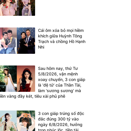
Cái ôm xóa bỏ mọi hiềm
khích giữa Huỳnh Tông
Trạch và chồng Hồ Hạnh
Nhi
Sau hôm nay, thứ Tư
5/8/2026, vận mệnh
xoay chuyển, 3 con giáp
là 'đệ tử' của Thần Tài,
làm 'sương sương' mà
tiền vàng đầy két, tiêu xài phủ phê
3 con giáp trúng số độc
đắc đúng 300 tỷ vào
ngày 6/8/2026, hưởng
trọn phúc lộc, tiền tài