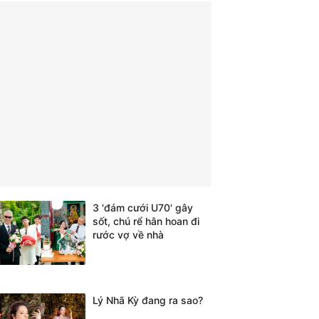
3 'đám cưới U70' gây
sốt, chú rể hân hoan đi
rước vợ về nhà
Lý Nhã Kỳ đang ra sao?