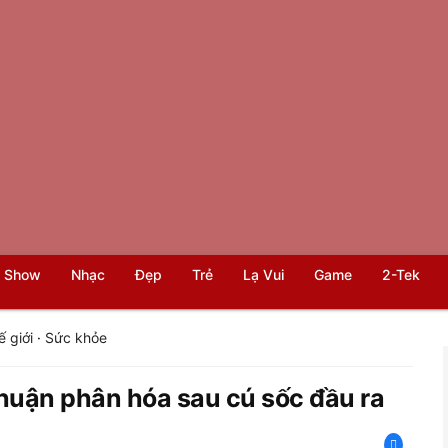
 Show
Nhạc
Đẹp
Trẻ
Lạ Vui
Game
2-Tek
ế giới
·
Sức khỏe
nhuận phân hóa sau cú sốc đầu ra