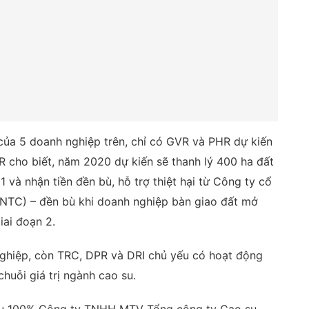
ủa 5 doanh nghiệp trên, chỉ có GVR và PHR dự kiến
HR cho biết, năm 2020 dự kiến sẽ thanh lý 400 ha đất
 và nhận tiền đền bù, hỗ trợ thiệt hại từ Công ty cổ
NTC) – đền bù khi doanh nghiệp bàn giao đất mở
ai đoạn 2.
hiệp, còn TRC, DPR và DRI chủ yếu có hoạt động
huỗi giá trị ngành cao su.
ữu 100% Công ty TNHH MTV Tổng công ty Cao su