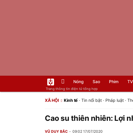
Nóng
Sao
Phim
TV
Trang thông tin điện tử tổng hợp
XÃ HỘI
Kinh tế
·
Tin nổi bật
·
Pháp luật
·
Th
Cao su thiên nhiên: Lợi 
VŨ DUY BẮC
09:02 17/07/2020