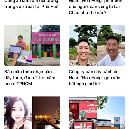
Công an làm rõ 4 đối tượng
Huấn "Hoa Hồng" phát tiền
trong vụ xô xát tại Phố Huế
cho người dân vùng lũ Lai
Châu như thế nào?
Bảo mẫu thừa nhận bắn
Công ty bán cây cảnh do
dây thun, đánh 2 trẻ mầm
Huấn "Hoa Hồng" góp vốn
non ở TPHCM
bất ngờ giải thể