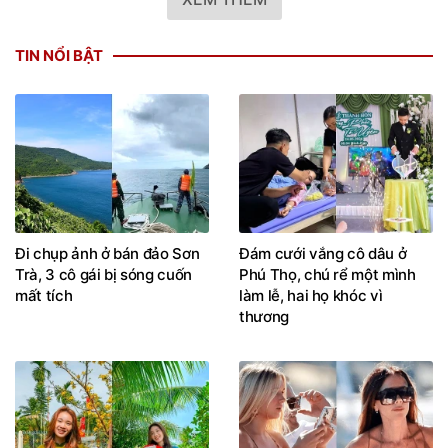
TIN NỔI BẬT
Đi chụp ảnh ở bán đảo Sơn
Đám cưới vắng cô dâu ở
Trà, 3 cô gái bị sóng cuốn
Phú Thọ, chú rể một mình
mất tích
làm lễ, hai họ khóc vì
thương