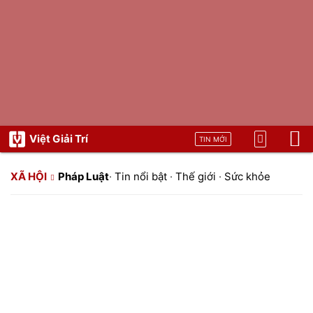
Việt Giải Trí
TIN MỚI
XÃ HỘI
Pháp Luật
·
Tin nổi bật
·
Thế giới
·
Sức khỏe