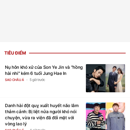
TIÊU ĐIỂM
Nụ hôn khó xử của Son Ye Jin và "hồng
hài nhi" kém 6 tuổi Jung Hae In
5 giờ trước
SAO CHÂU Á
Danh hài đột quỵ xuất huyết não lâm
thảm cảnh: Bị liệt nửa người khó nói
chuyện, vừa ra viện đã đối mặt với
vòng lao lý