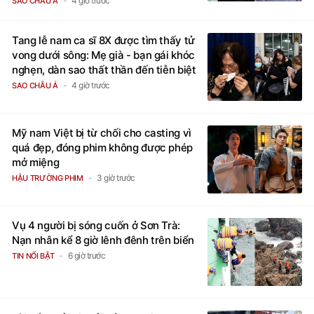
4 giờ trước
SAO CHÂU Á
Tang lễ nam ca sĩ 8X được tìm thấy tử
vong dưới sông: Mẹ già - bạn gái khóc
nghẹn, dàn sao thất thần đến tiễn biệt
4 giờ trước
SAO CHÂU Á
Mỹ nam Việt bị từ chối cho casting vì
quá đẹp, đóng phim không được phép
mở miệng
3 giờ trước
HẬU TRƯỜNG PHIM
Vụ 4 người bị sóng cuốn ở Sơn Trà:
Nạn nhân kể 8 giờ lênh đênh trên biển
6 giờ trước
TIN NỔI BẬT