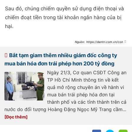
Sau đó, chúng chiếm quyền sử dụng điện thoại và
chiếm đoạt tiền trong tài khoản ngân hàng của bị
hại.
https://dantri.com.vn/cong-
nghe/canh-giac-chieu-tro-loi-dung-
chuyen-an-tam-thai-tu-de-lua-tien-
20250324121012854.htm
Bắt tạm giam thêm nhiều giám đốc công ty
mua bán hóa đơn trái phép hơn 200 tỷ đồng
Ngày 21/3, Cơ quan CSĐT Công an
TP Hồ Chí Minh thông tin về kết
quả mở rộng chuyên án về hành vi
mua bán trái phép hóa đơn tại
thành phố và các tỉnh thành trên cả
nước do đối tượng Hoàng Đặng Ngọc Mỹ Trang cầm...