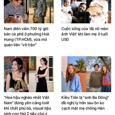
Nam diễn viên 700 tỷ giờ
Cuộc sống của 'đả nữ màn
bán cà phê ở phường Hoà
ảnh Việt' khi làm mẹ ở tuổi
Hưng (TP.HCM), vừa mở
U50
quán liền "vỡ trận"
"Hoa hậu nghèo nhất Việt
Kiều Tiên bị "anh Ba Đông"
Nam" đứng yên cũng toát
đề nghị ly hôn sau ồn ào
khí chất phú bà, visual hậu
cạch mặt mẹ chồng Hàn
sinh con thứ 2 gây chú ý