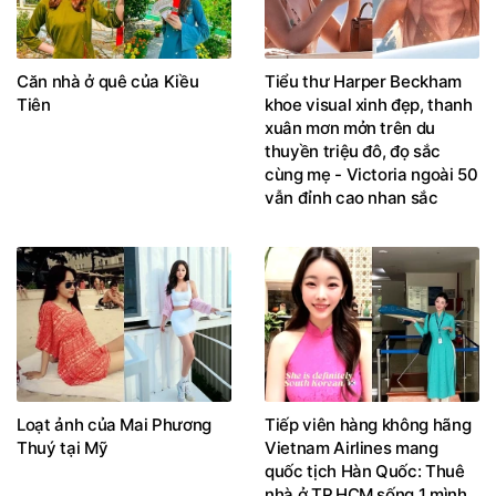
Căn nhà ở quê của Kiều
Tiểu thư Harper Beckham
Tiên
khoe visual xinh đẹp, thanh
xuân mơn mởn trên du
thuyền triệu đô, đọ sắc
cùng mẹ - Victoria ngoài 50
vẫn đỉnh cao nhan sắc
Loạt ảnh của Mai Phương
Tiếp viên hàng không hãng
Thuý tại Mỹ
Vietnam Airlines mang
quốc tịch Hàn Quốc: Thuê
nhà ở TP.HCM sống 1 mình,