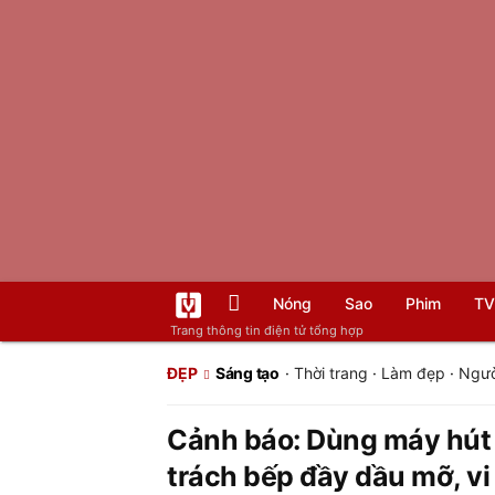
Nóng
Sao
Phim
TV
Trang thông tin điện tử tổng hợp
ĐẸP
Sáng tạo
·
Thời trang
·
Làm đẹp
·
Ngườ
Cảnh báo: Dùng máy hút 
trách bếp đầy dầu mỡ, vi