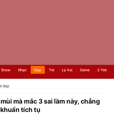
 Show
Nhạc
Đẹp
Trẻ
Lạ Vui
Game
2-Tek
i đẹp
mùi mà mắc 3 sai lầm này, chẳng
 khuẩn tích tụ