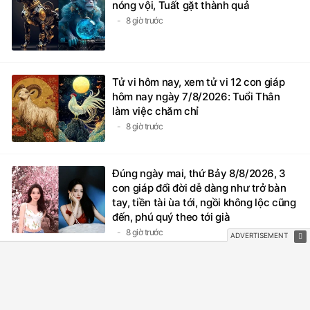
nóng vội, Tuất gặt thành quả
8 giờ trước
Tử vi hôm nay, xem tử vi 12 con giáp
hôm nay ngày 7/8/2026: Tuổi Thân
làm việc chăm chỉ
8 giờ trước
Đúng ngày mai, thứ Bảy 8/8/2026, 3
con giáp đổi đời dễ dàng như trở bàn
tay, tiền tài ùa tới, ngồi không lộc cũng
đến, phú quý theo tới già
8 giờ trước
Kể từ ngày mai, thứ Bảy 8/8/2026,
Thần Tài 'điểm mặt gọi tên', 3 con giáp
lộc nhiều hơn sông, tài vận sáng như