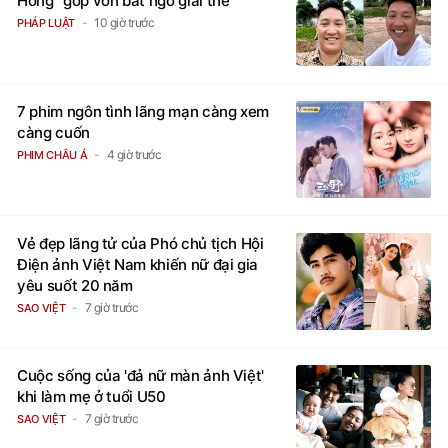
Hồng" góp vốn bất ngờ giải thể
10 giờ trước
PHÁP LUẬT
7 phim ngôn tình lãng mạn càng xem
càng cuốn
4 giờ trước
PHIM CHÂU Á
Vẻ đẹp lãng tử của Phó chủ tịch Hội
Điện ảnh Việt Nam khiến nữ đại gia
yêu suốt 20 năm
7 giờ trước
SAO VIỆT
Cuộc sống của 'đả nữ màn ảnh Việt'
khi làm mẹ ở tuổi U50
7 giờ trước
SAO VIỆT