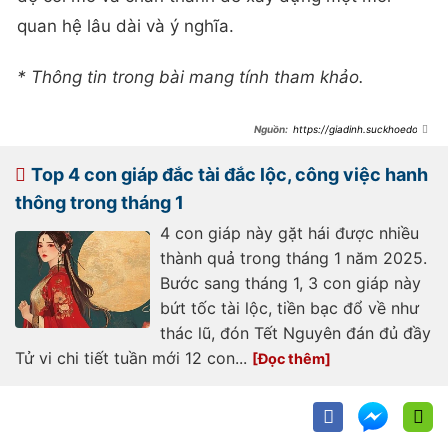
quan hệ lâu dài và ý nghĩa.
* Thông tin trong bài mang tính tham khảo.
https://giadinh.suckhoedoiso
ng.vn/cang-sat-tet-nguyen-dan-at-
ty-2025-3-con-giap-nay-cang-don-
nhan-nhieu-tai-loc-va-thang-hoa-
Top 4 con giáp đắc tài đắc lộc, công việc hanh
trong-su-nghiep-
172250120113736601.htm
thông trong tháng 1
4 con giáp này gặt hái được nhiều
thành quả trong tháng 1 năm 2025.
Bước sang tháng 1, 3 con giáp này
bứt tốc tài lộc, tiền bạc đổ về như
thác lũ, đón Tết Nguyên đán đủ đầy
Tử vi chi tiết tuần mới 12 con...