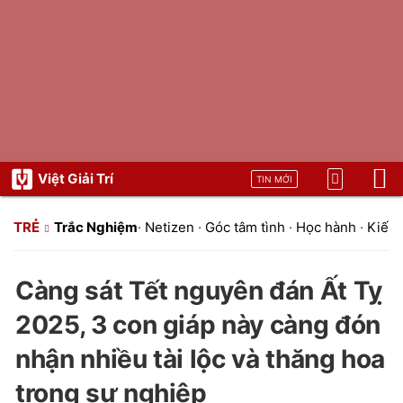
Việt Giải Trí
TIN MỚI
TRẺ
Trắc Nghiệm
·
Netizen
·
Góc tâm tình
·
Học hành
·
Kiến 
Càng sát Tết nguyên đán Ất Tỵ
2025, 3 con giáp này càng đón
nhận nhiều tài lộc và thăng hoa
trong sự nghiệp