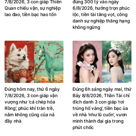
7/8/2026, 3 con giáp Thiên
đúng 300 tỷ vào ngày
Quan chiếu vận, sự nghiệp
6/8/2026, hưởng trọn phúc
lao đao, tiền bạc hao tốn
lộc, tiền tài tăng vọt, công
danh sự nghiệp thăng hạng
không ngừng
Đúng hôm nay, thứ 6 ngày
Đúng 6h sáng ngày mai, thứ
7/8/2026, 3 con giáp vận
Bảy 8/8/2026, Thần Tài chỉ
vượng như 'cá chép hóa
đích danh 3 con giáp 'rơi
Rồng', phúc khí tràn trề,
trúng hố vàng', tiền bạc ùa
nằm không cũng của nả
về nhà 'như lũ cuốn', vươn
đầy nhà
mình thành đại gia trong
phút chốc