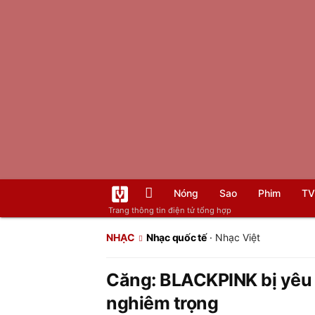
Nóng
Sao
Phim
TV
Trang thông tin điện tử tổng hợp
NHẠC
Nhạc quốc tế
·
Nhạc Việt
Căng: BLACKPINK bị yêu c
nghiêm trọng