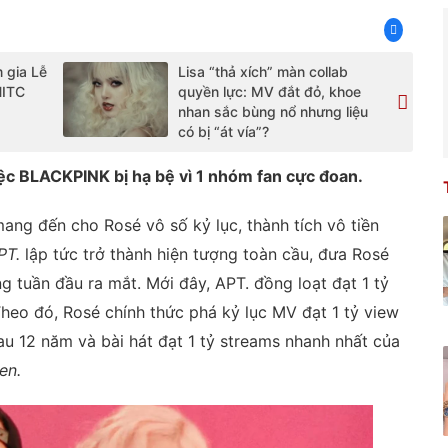
 gia Lễ
Lisa “thả xích” màn collab
HITC
quyền lực: MV đắt đỏ, khoe
nhan sắc bùng nổ nhưng liệu
có bị “át vía”?
iệc BLACKPINK bị hạ bệ vì 1 nhóm fan cực đoan.
mang đến cho Rosé vô số kỷ lục, thành tích vô tiền
PT.
lập tức trở thành hiện tượng toàn cầu, đưa Rosé
g tuần đầu ra mắt. Mới đây, APT. đồng loạt đạt 1 tỷ
Theo đó, Rosé chính thức phá kỷ lục MV đạt 1 tỷ view
u 12 năm và bài hát đạt 1 tỷ streams nhanh nhất của
en.