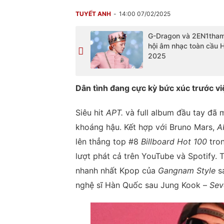
TUYẾT ANH
14:00 07/02/2025
G-Dragon và 2EN1tham
hội âm nhạc toàn cầu 
2025
Dân tình đang cực kỳ bức xúc trước v
Siêu hit
APT.
và full album đầu tay đã 
khoáng hậu. Kết hợp với Bruno Mars,
A
lên thẳng top #8
Billboard Hot 100
tron
lượt phát cả trên YouTube và Spotify. 
nhanh nhất Kpop của
Gangnam Style
sa
nghệ sĩ Hàn Quốc sau Jung Kook –
Sev