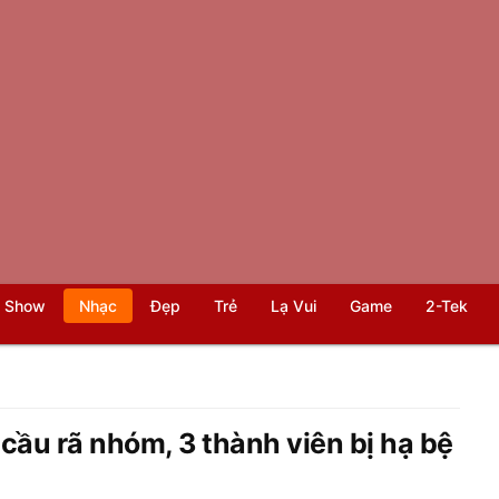
 Show
Nhạc
Đẹp
Trẻ
Lạ Vui
Game
2-Tek
ầu rã nhóm, 3 thành viên bị hạ bệ