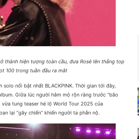
rở thành hiện tượng toàn cầu, đưa Rosé lên thẳng top
ot 100 trong tuần đầu ra mắt
h solo nổi bật nhất BLACKPINK. Thời gian tới đây,
P/album. Giữa lúc người hâm mộ rộn ràng trước “bão
G vừa tung teaser hé lộ World Tour 2025 của
an lại “gây chiến” khiến người ta phẫn nộ.