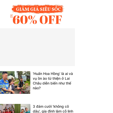
'Huấn Hoa Hồng' là ai và
vụ ồn ào từ thiện ở Lai
Châu diễn biến như thế
nào?
3 đám cưới 'không cô
dâu', gia đình làm cỗ linh