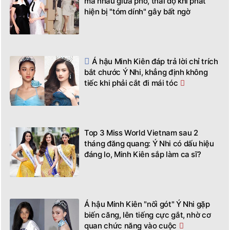
má nhau giữa phố, thái độ khi phát
hiện bị "tóm dính" gây bất ngờ
Á hậu Minh Kiên đáp trả lời chỉ trích
bắt chước Ý Nhi, khẳng định không
tiếc khi phải cắt đi mái tóc
Top 3 Miss World Vietnam sau 2
tháng đăng quang: Ý Nhi có dấu hiệu
đáng lo, Minh Kiên sắp làm ca sĩ?
Á hậu Minh Kiên "nối gót" Ý Nhi gặp
biến căng, lên tiếng cực gắt, nhờ cơ
quan chức năng vào cuộc