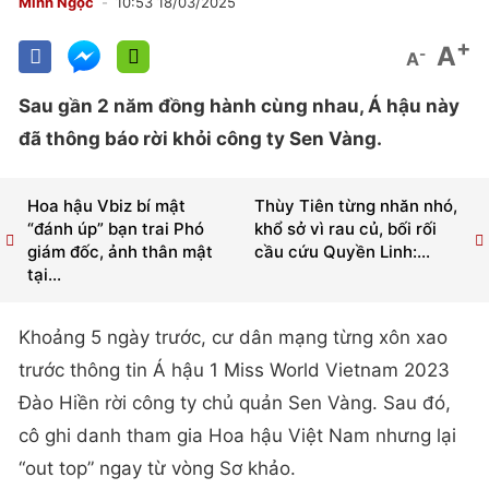
Minh Ngọc
10:53 18/03/2025
+
A
-
A
Sau gần 2 năm đồng hành cùng nhau, Á hậu này
đã thông báo rời khỏi công ty Sen Vàng.
Hoa hậu Vbiz bí mật
Thùy Tiên từng nhăn nhó,
“đánh úp” bạn trai Phó
khổ sở vì rau củ, bối rối
giám đốc, ảnh thân mật
cầu cứu Quyền Linh:...
tại...
Khoảng 5 ngày trước, cư dân mạng từng xôn xao
trước thông tin Á hậu 1 Miss World Vietnam 2023
Đào Hiền rời công ty chủ quản Sen Vàng. Sau đó,
cô ghi danh tham gia Hoa hậu Việt Nam nhưng lại
“out top” ngay từ vòng Sơ khảo.