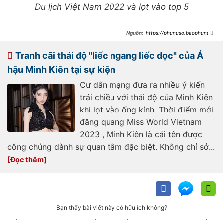
Du lịch Việt Nam 2022 và lọt vào top 5
https://phunuso.baophunuth
udo.vn/cang-a-hau-2001-nghi-bi-
cong-ty-sen-vang-quay-lung-xoa-
ten-khi-con-dang-duong-nhiem-
Tranh cãi thái độ "liếc ngang liếc dọc" của Á
193250318091238899.htm
hậu Minh Kiên tại sự kiện
Cư dân mạng đưa ra nhiều ý kiến
trái chiều với thái độ của Minh Kiên
khi lọt vào ống kính. Thời điểm mới
đăng quang Miss World Vietnam
2023 , Minh Kiên là cái tên được
công chúng dành sự quan tâm đặc biệt. Không chỉ sở...
Bạn thấy bài viết này có hữu ích không?