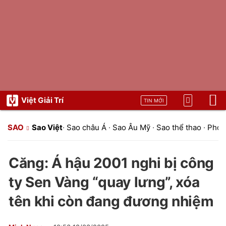
Việt Giải Trí
TIN MỚI
SAO
Sao Việt
·
Sao châu Á
·
Sao Âu Mỹ
·
Sao thể thao
·
Phon
Căng: Á hậu 2001 nghi bị công
ty Sen Vàng “quay lưng”, xóa
tên khi còn đang đương nhiệm