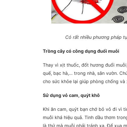
Có rất nhiều phương pháp tự
Trồng cây có công dụng đuổi muỗi
Thay vì xịt thuốc, đốt hương đuổi muỗi
quế, bạc hà,… trong nhà, sân vườn. Ch
cho sức khỏe lại giúp phòng chống và 
Sử dụng vỏ cam, quýt khô
Khi ăn cam, quýt bạn chớ bỏ vỏ đi vì t
muỗi khá hiệu quả. Tinh dầu thơm trong
là thứ mà muỗi phải tránh xa. Để xua 