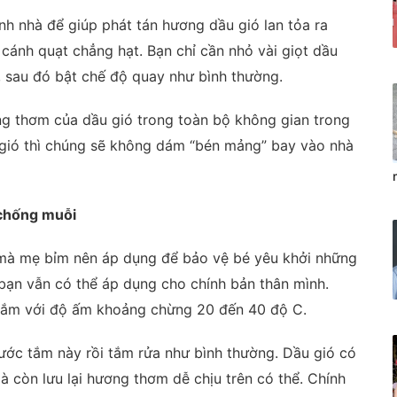
h nhà để giúp phát tán hương dầu gió lan tỏa ra
 cánh quạt chẳng hạt. Bạn chỉ cần nhỏ vài giọt dầu
, sau đó bật chế độ quay như bình thường.
ng thơm của dầu gió trong toàn bộ không gian trong
 gió thì chúng sẽ không dám “bén mảng” bay vào nhà
 chống muỗi
h mà mẹ bỉm nên áp dụng để bảo vệ bé yêu khởi những
bạn vẫn có thể áp dụng cho chính bản thân mình.
 tắm với độ ấm khoảng chừng 20 đến 40 độ C.
nước tắm này rồi tắm rửa như bình thường. Dầu gió có
à còn lưu lại hương thơm dễ chịu trên có thể. Chính