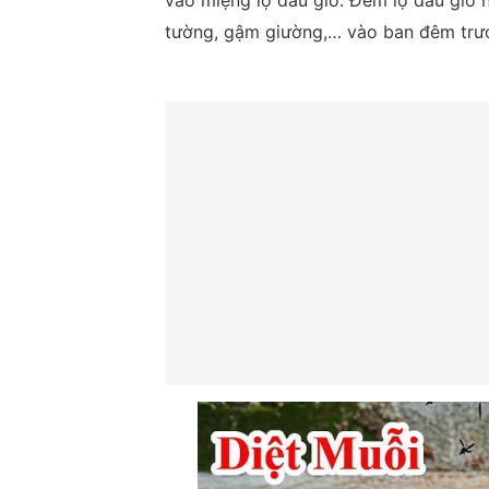
vào miệng lọ dầu gió. Đem lọ dầu gió n
tường, gậm giường,… vào ban đêm trước