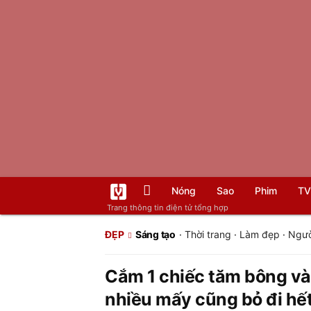
Nóng
Sao
Phim
TV
Trang thông tin điện tử tổng hợp
ĐẸP
Sáng tạo
·
Thời trang
·
Làm đẹp
·
Ngườ
Cắm 1 chiếc tăm bông vào 
nhiều mấy cũng bỏ đi hế