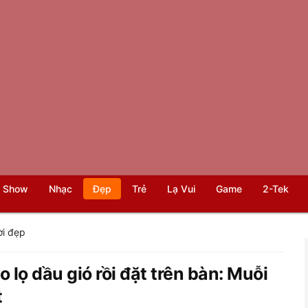
 Show
Nhạc
Đẹp
Trẻ
Lạ Vui
Game
2-Tek
i đẹp
lọ dầu gió rồi đặt trên bàn: Muỗi
t