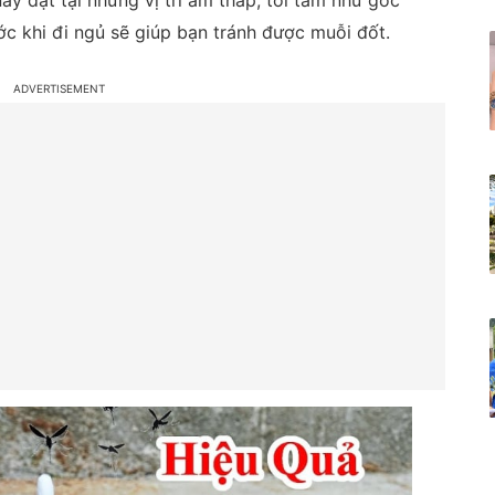
ày đặt tại những vị trí ẩm thấp, tối tăm như góc
 khi đi ngủ sẽ giúp bạn tránh được muỗi đốt.