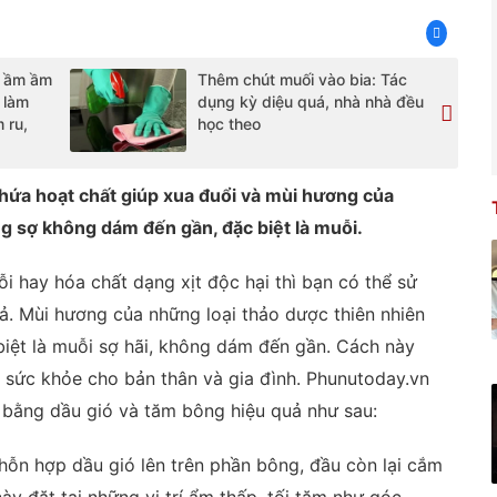
u ầm ầm
Thêm chút muối vào bia: Tác
 làm
dụng kỳ diệu quá, nhà nhà đều
 ru,
học theo
 chứa hoạt chất giúp xua đuổi và mùi hương của
g sợ không dám đến gần, đặc biệt là muỗi.
ỗi hay hóa chất dạng xịt độc hại thì bạn có thể sử
ả. Mùi hương của những loại thảo dược thiên nhiên
biệt là muỗi sợ hãi, không dám đến gần. Cách này
 sức khỏe cho bản thân và gia đình. Phunutoday.vn
 bằng dầu gió và tăm bông hiệu quả như sau:
hỗn hợp dầu gió lên trên phần bông, đầu còn lại cắm