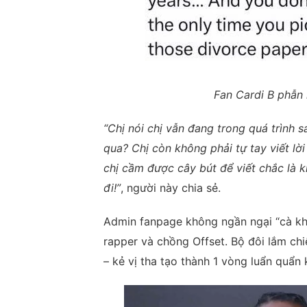
Fan Cardi B phẫn 
“Chị nói chị vẫn đang trong quá trình 
qua? Chị còn không phải tự tay viết lời
chị cầm được cây bút để viết chắc là kh
đi!”
, người này chia sẻ.
Admin fanpage không ngần ngại “cà khị
rapper và chồng Offset. Bộ đôi lắm chi
– kẻ vị tha tạo thành 1 vòng luẩn quẩn