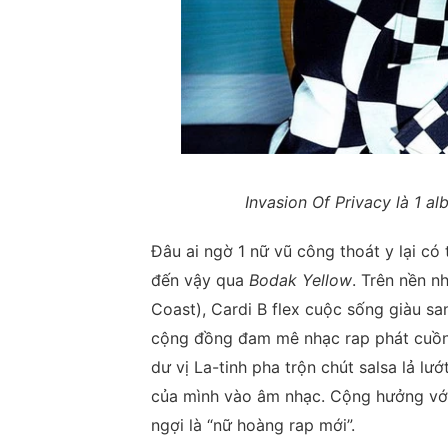
Invasion Of Privacy là 1 a
Đâu ai ngờ 1 nữ vũ công thoát y lại có
đến vậy qua
Bodak Yellow
. Trên nền 
Coast), Cardi B flex cuộc sống giàu sa
cộng đồng đam mê nhạc rap phát cuồng.
dư vị La-tinh pha trộn chút salsa lả l
của mình vào âm nhạc. Cộng hưởng v
ngợi là “nữ hoàng rap mới”.