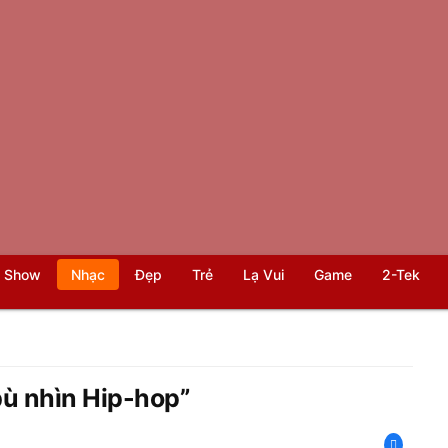
 Show
Nhạc
Đẹp
Trẻ
Lạ Vui
Game
2-Tek
bù nhìn Hip-hop”