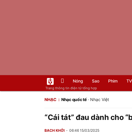
Nóng
Sao
Phim
TV
Trang thông tin điện tử tổng hợp
NHẠC
Nhạc quốc tế
·
Nhạc Việt
“Cái tát” đau dành cho “
BẠCH KHỞI
06:46 15/03/2025