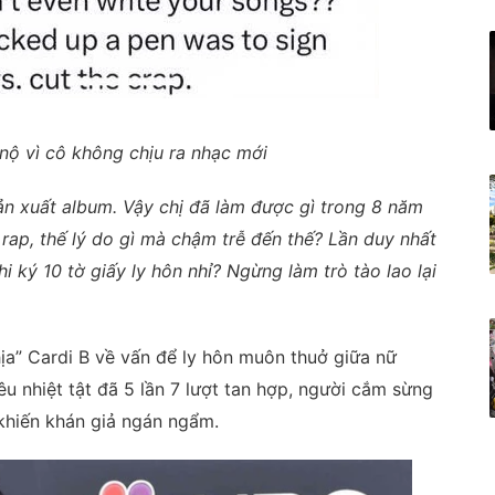
nộ vì cô không chịu ra nhạc mới
sản xuất album. Vậy chị đã làm được gì trong 8 năm
 rap, thế lý do gì mà chậm trễ đến thế? Lần duy nhất
i ký 10 tờ giấy ly hôn nhỉ? Ngừng làm trò tào lao lại
a” Cardi B về vấn để ly hôn muôn thuở giữa nữ
êu nhiệt tật đã 5 lần 7 lượt tan hợp, người cắm sừng
 khiến khán giả ngán ngẩm.