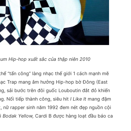
lbum Hip-hop xuất sắc của thập niên 2010
 thể “tấn công” làng nhạc thế giới 1 cách mạnh mẽ
nhạc Trap mang âm hưởng Hip-hop bờ Đông (East
ng, sải bước trên đôi guốc Louboutin đắt đỏ khiến
 Nối tiếp thành công, siêu hit
I Like It
mang đậm
ướt, nữ rapper sinh năm 1992 đem nét đẹp nguồn cội
ới
Bodak Yellow,
Cardi B được hàng loạt đầu báo ca