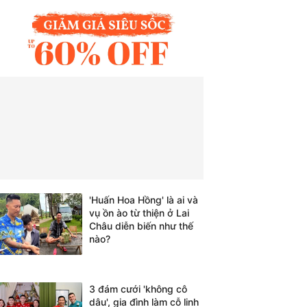
'Huấn Hoa Hồng' là ai và
vụ ồn ào từ thiện ở Lai
Châu diễn biến như thế
nào?
3 đám cưới 'không cô
dâu', gia đình làm cỗ linh