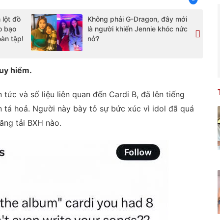
 lột đồ
Không phải G-Dragon, đây mới
o bạo
là người khiến Jennie khóc nức
oàn tập!
nở?
guy hiểm.
 tức và số liệu liên quan đến Cardi B, đã lên tiếng
 tá hoả. Người này bày tỏ sự bức xúc vì idol đã quá
ăng tải BXH nào.