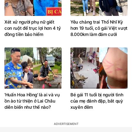
Xét xử người phụ nữ giết
Yêu chàng trai Thổ Nhĩ Kỳ
con ruột để trục lợi hơn 4 tỷ
hơn 19 tuổi, cô gái Việt vượt
đồng tiền bảo hiểm
8.000km làm đám cưới
'Huấn Hoa Hồng' là ai và vụ
Bé gái 11 tuổi bị người tình
ồn ào từ thiện ở Lai Châu
của mẹ đánh đập, bắt quỳ
diễn biến như thế nào?
xuyên đêm