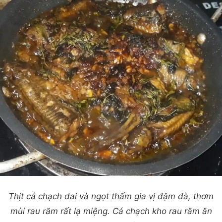
Thịt cá chạch dai và ngọt thấm gia vị đậm đà, thơm
mùi rau răm rất lạ miệng. Cá chạch kho rau răm ăn