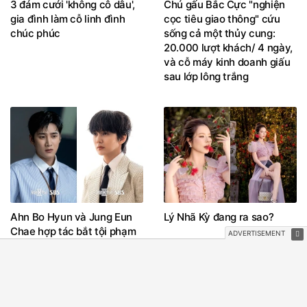
3 đám cưới 'không cô dâu',
Chú gấu Bắc Cực "nghiện
gia đình làm cỗ linh đình
cọc tiêu giao thông" cứu
chúc phúc
sống cả một thủy cung:
20.000 lượt khách/ 4 ngày,
và cỗ máy kinh doanh giấu
sau lớp lông trắng
Ahn Bo Hyun và Jung Eun
Lý Nhã Kỳ đang ra sao?
Chae hợp tác bắt tội phạm
trong trailer Tài phiệt và
cảnh sát 2