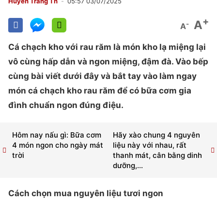
Huyền Trang Th
05:57 03/07/2025
+
A
-
A
Cá chạch kho với rau răm là món kho lạ miệng lại
vô cùng hấp dẫn và ngon miệng, đậm đà. Vào bếp
cùng bài viết dưới đây và bắt tay vào làm ngay
món cá chạch kho rau răm để có bữa cơm gia
đình chuẩn ngon đúng điệu.
Hôm nay nấu gì: Bữa cơm
Hãy xào chung 4 nguyên
4 món ngon cho ngày mát
liệu này với nhau, rất
trời
thanh mát, cân bằng dinh
dưỡng,...
Cách chọn mua nguyên liệu tươi ngon