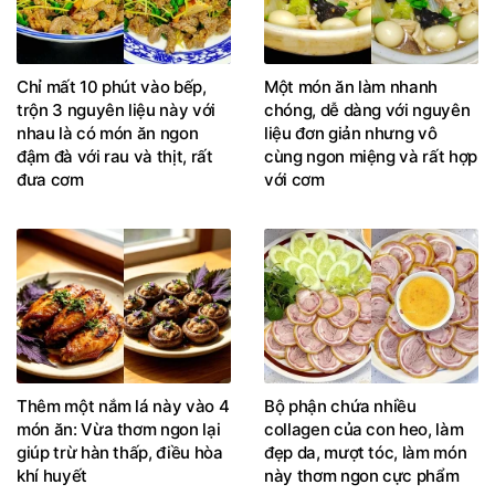
Chỉ mất 10 phút vào bếp,
Một món ăn làm nhanh
trộn 3 nguyên liệu này với
chóng, dễ dàng với nguyên
nhau là có món ăn ngon
liệu đơn giản nhưng vô
đậm đà với rau và thịt, rất
cùng ngon miệng và rất hợp
đưa cơm
với cơm
Thêm một nắm lá này vào 4
Bộ phận chứa nhiều
món ăn: Vừa thơm ngon lại
collagen của con heo, làm
giúp trừ hàn thấp, điều hòa
đẹp da, mượt tóc, làm món
khí huyết
này thơm ngon cực phẩm