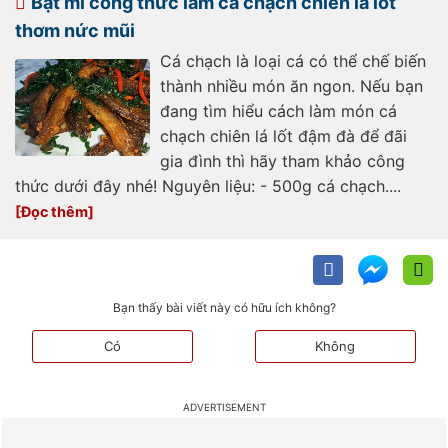
Bật mí công thức làm cá chạch chiên lá lốt
172250630163517303.htm
thơm nức mũi
Cá chạch là loại cá có thể chế biến
thành nhiều món ăn ngon. Nếu bạn
đang tìm hiểu cách làm món cá
chạch chiên lá lốt đậm đà để đãi
gia đình thì hãy tham khảo công
thức dưới đây nhé! Nguyên liệu: - 500g cá chạch....
Bạn thấy bài viết này có hữu ích không?
Có
Không