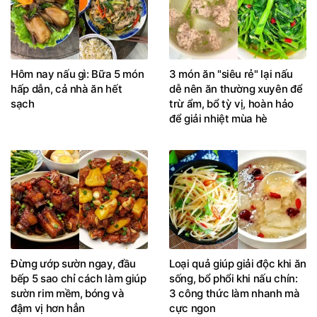
Hôm nay nấu gì: Bữa 5 món
3 món ăn "siêu rẻ" lại nấu
hấp dẫn, cả nhà ăn hết
dễ nên ăn thường xuyên để
sạch
trừ ẩm, bổ tỳ vị, hoàn hảo
để giải nhiệt mùa hè
Đừng ướp sườn ngay, đầu
Loại quả giúp giải độc khi ăn
bếp 5 sao chỉ cách làm giúp
sống, bổ phổi khi nấu chín:
sườn rim mềm, bóng và
3 công thức làm nhanh mà
đậm vị hơn hẳn
cực ngon