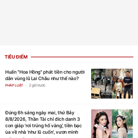
TIÊU ĐIỂM
Huấn "Hoa Hồng" phát tiền cho người
dân vùng lũ Lai Châu như thế nào?
2 giờ trước
PHÁP LUẬT
Đúng 6h sáng ngày mai, thứ Bảy
8/8/2026, Thần Tài chỉ đích danh 3
con giáp 'rơi trúng hố vàng', tiền bạc
ùa về nhà 'như lũ cuốn', vươn mình