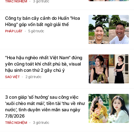
thành đại gia trong phút chốc
3 giờ trước
TRẮC NGHIỆM
Công ty bán cây cảnh do Huấn "Hoa
Hồng" góp vốn bất ngờ giải thể
5 giờ trước
PHÁP LUẬT
"Hoa hậu nghèo nhất Việt Nam" đứng
yên cũng toát khí chất phú bà, visual
hậu sinh con thứ 2 gây chú ý
2 giờ trước
SAO VIỆT
3 con giáp 'số hưởng' sau công việc
'xuôi chèo mát mái', tiền tài 'thu về như
nước', tình duyên viên mãn sau ngày
7/8/2026
3 giờ trước
TRẮC NGHIỆM