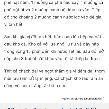
phê hạt nêm, 1 muỗng cà phê tiêu xay, 1 muỗng cà
phê bột ớt và 2 muỗng canh bột kho cá vào. Tiếp
đó cho khoảng 2 muỗng canh nước lọc vào để gia
vị tan hết.
Sau khi gia vị đã tan hết, bắc chảo lên bếp và bắt
đầu kho cá. Kho cá với lửa nhỏ liu riu và đậy nắp
trong vòng 15 phút đến khi nước sệt lại. Sau đó mở
nắp cho 3 trái ớt cắt khúc vào rồi tắt bếp là được.
Thịt cá chạch dai và ngọt thấm gia vị đậm đà, thơm
mùi rau răm rất lạ miệng. Cá chạch kho rau răm ăn
cùng với cơm trắng rất bắt cơm.
https://giadinh.suckhoedoiso
ng.vn/cach-lam-mon-chach-kho-
rau-ram-dam-da-thom-nuc-mui-
khien-van-nguoi-me-