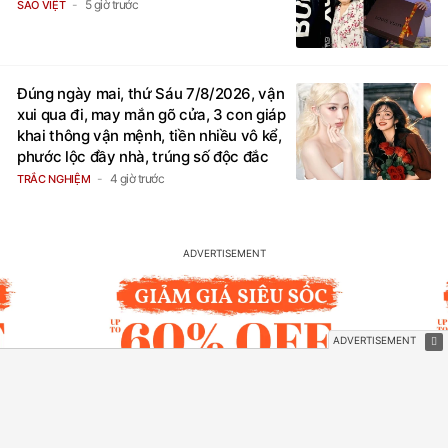
5 giờ trước
SAO VIỆT
Đúng ngày mai, thứ Sáu 7/8/2026, vận
xui qua đi, may mắn gõ cửa, 3 con giáp
khai thông vận mệnh, tiền nhiều vô kể,
phước lộc đầy nhà, trúng số độc đắc
4 giờ trước
TRẮC NGHIỆM