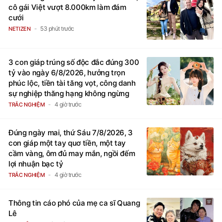
cô gái Việt vượt 8.000km làm đám
cưới
53 phút trước
NETIZEN
3 con giáp trúng số độc đắc đúng 300
tỷ vào ngày 6/8/2026, hưởng trọn
phúc lộc, tiền tài tăng vọt, công danh
sự nghiệp thăng hạng không ngừng
4 giờ trước
TRẮC NGHIỆM
Đúng ngày mai, thứ Sáu 7/8/2026, 3
con giáp một tay quơ tiền, một tay
cầm vàng, ôm đủ may mắn, ngồi đếm
lợi nhuận bạc tỷ
4 giờ trước
TRẮC NGHIỆM
Thông tin cáo phó của mẹ ca sĩ Quang
Lê