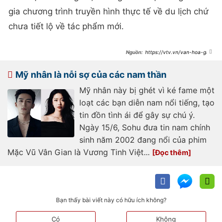
gia chương trình truyền hình thực tế về du lịch chứ
chưa tiết lộ về tác phẩm mới.
https://vtv.vn/van-hoa-giai-
tri/cac-dien-vien-nu-gen-z-noi-bat-
cua-man-anh-hoa-ngu-
20240529090054415.htm
Mỹ nhân là nỗi sợ của các nam thần
Mỹ nhân này bị ghét vì ké fame một
loạt các bạn diễn nam nổi tiếng, tạo
tin đồn tình ái để gây sự chú ý.
Ngày 15/6, Sohu đưa tin nam chính
sinh năm 2002 đang nổi của phim
Mặc Vũ Vân Gian là Vương Tinh Việt...
Bạn thấy bài viết này có hữu ích không?
Có
Không