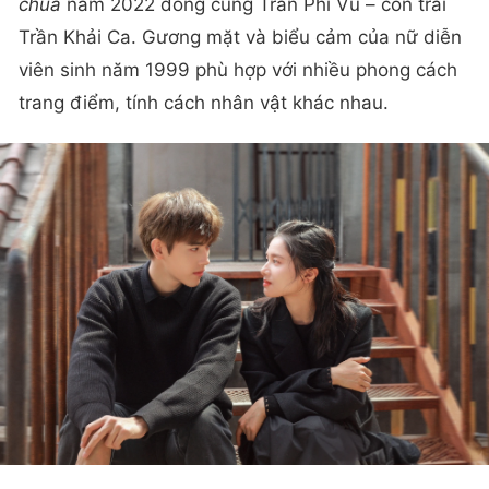
chúa
năm 2022 đóng cùng Trần Phi Vũ – con trai
Trần Khải Ca. Gương mặt và biểu cảm của nữ diễn
viên sinh năm 1999 phù hợp với nhiều phong cách
trang điểm, tính cách nhân vật khác nhau.