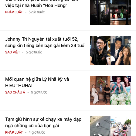
việc tại nhà Huấn "Hoa Hồng"
5 giờ trước
PHÁP LUẬT
Johnny Trí Nguyễn tái xuất tuổi 52,
sống kín tiếng bên bạn gái kém 24 tuổi
5 giờ trước
SAO VIỆT
Mối quan hệ giữa Lý Nhã Kỳ và
HIEUTHUHAI
9 giờ trước
SAO CHÂU Á
Tạm giữ hình sự kẻ chạy xe máy đạp
ngã chồng cũ của bạn gái
4 giờ trước
PHÁP LUẬT