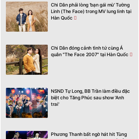
Chi Dân phải lòng 'bạn gái mù' Tường
Linh (The Face) trong MV lung linh tại
Hàn Quốc
Chi Dân đóng cảnh tình tứ cùng Á
quân "The Face 2007" tại Hàn Quốc
NSND Tự Long, BB Trần làm điều đặc
biệt cho Tăng Phúc sau show 'Anh
trai'
Phương Thanh bất ngờ hát hit Tùng