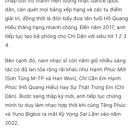
chắp bút trở thành hiện tượng nhạc dance quốc
dân, càn quét mọi bảng xếp hạng và các tụ điểm
giải trí, đồng thời là đòn bẩy đưa tên tuổi Hồ Quang
Hiếu thăng hạng nhanh chóng. Đến năm 2017, anh
tiếp tục tạo bệ phóng cho Chi Dân với siêu hit
1 2 3
4
.
Bên cạnh đó, nam nhạc sĩ còn nắm giữ nhiều sáng
tác có độ lan tỏa rộng rãi khác như
Hạnh Phúc Mới
(Sơn Tùng M-TP và Hari Won),
Chỉ Cần Em Hạnh
Phúc
(Hồ Quang Hiếu) hay
Sự Thật Trong Em
(Chi
Dân). Bước sang thập kỷ mới, anh tiếp tục chứng
minh tư duy làm nhạc hợp thời khi cùng Tăng Phúc
và Yuno Bigboi ra mắt
Kỳ Vọng Sai Lầm
vào năm
2022.