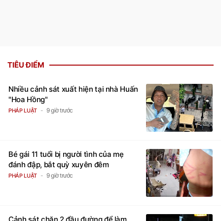
TIÊU ĐIỂM
Nhiều cảnh sát xuất hiện tại nhà Huấn
"Hoa Hồng"
9 giờ trước
PHÁP LUẬT
Bé gái 11 tuổi bị người tình của mẹ
đánh đập, bắt quỳ xuyên đêm
9 giờ trước
PHÁP LUẬT
Cảnh sát chặn 2 đầu đường để làm