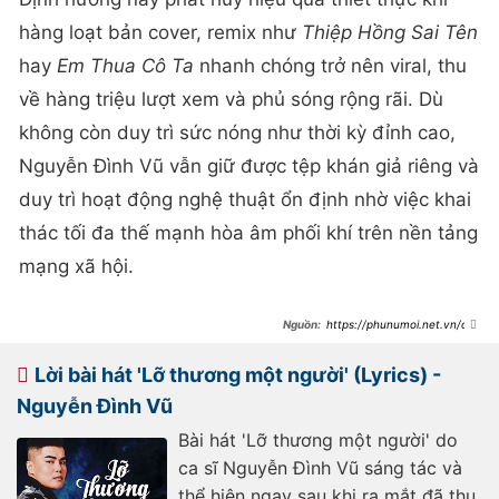
hàng loạt bản cover, remix như
Thiệp Hồng Sai Tên
hay
Em Thua Cô Ta
nhanh chóng trở nên viral, thu
về hàng triệu lượt xem và phủ sóng rộng rãi. Dù
không còn duy trì sức nóng như thời kỳ đỉnh cao,
Nguyễn Đình Vũ vẫn giữ được tệp khán giả riêng và
duy trì hoạt động nghệ thuật ổn định nhờ việc khai
thác tối đa thế mạnh hòa âm phối khí trên nền tảng
mạng xã hội.
https://phunumoi.net.vn/ca-
si-viet-bi-to-ga-gam-trai-tre-voi-
hon-1-trieu-luot-doc-tren-threads-
hien-tai-la-ai-d350280.html
Lời bài hát 'Lỡ thương một người' (Lyrics) -
Nguyễn Đình Vũ
Bài hát 'Lỡ thương một người' do
ca sĩ Nguyễn Đình Vũ sáng tác và
thể hiện ngay sau khi ra mắt đã thu