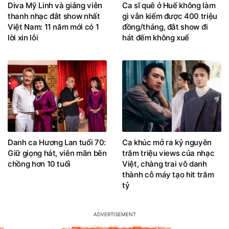
Diva Mỹ Linh và giảng viên
Ca sĩ quê ở Huế không làm
thanh nhạc đắt show nhất
gì vẫn kiếm được 400 triệu
Việt Nam: 11 năm mới có 1
đồng/tháng, đắt show đi
lời xin lỗi
hát đếm không xuể
Danh ca Hương Lan tuổi 70:
Ca khúc mở ra kỷ nguyên
Giữ giọng hát, viên mãn bên
trăm triệu views của nhạc
chồng hơn 10 tuổi
Việt, chàng trai vô danh
thành cỗ máy tạo hit trăm
tỷ