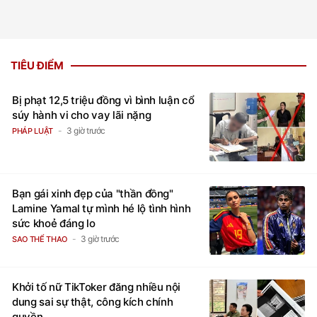
TIÊU ĐIỂM
Bị phạt 12,5 triệu đồng vì bình luận cổ
súy hành vi cho vay lãi nặng
3 giờ trước
PHÁP LUẬT
Bạn gái xinh đẹp của "thần đồng"
Lamine Yamal tự mình hé lộ tình hình
sức khoẻ đáng lo
3 giờ trước
SAO THỂ THAO
Khởi tố nữ TikToker đăng nhiều nội
dung sai sự thật, công kích chính
quyền