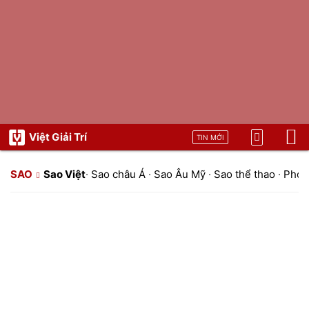
Việt Giải Trí
TIN MỚI
SAO
Sao Việt
·
Sao châu Á
·
Sao Âu Mỹ
·
Sao thể thao
·
Phon