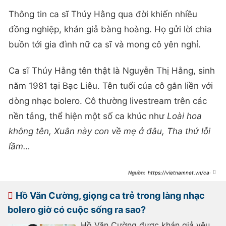
Thông tin ca sĩ Thúy Hằng qua đời khiến nhiều
đồng nghiệp, khán giả bàng hoàng. Họ gửi lời chia
buồn tới gia đình nữ ca sĩ và mong cô yên nghỉ.
Ca sĩ Thúy Hằng tên thật là Nguyễn Thị Hằng, sinh
năm 1981 tại Bạc Liêu. Tên tuổi của cô gắn liền với
dòng nhạc bolero. Cô thường livestream trên các
nền tảng, thể hiện một số ca khúc như
Loài hoa
không tên, Xuân này con về mẹ ở đâu, Tha thứ lỗi
lầm…
https://vietnamnet.vn/ca-si-
thuy-hang-qua-doi-o-tuoi-44-
2380152.html
Hồ Văn Cường, giọng ca trẻ trong làng nhạc
bolero giờ có cuộc sống ra sao?
Hồ Văn Cường được khán giả yêu