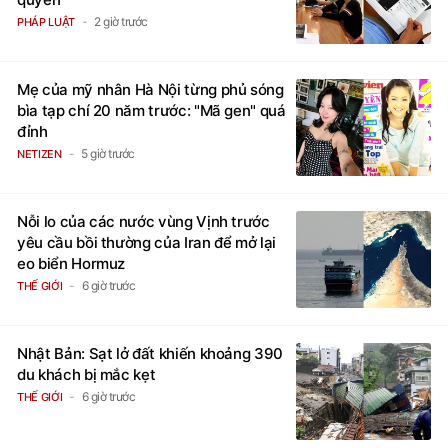
2 giờ trước
PHÁP LUẬT
Mẹ của mỹ nhân Hà Nội từng phủ sóng
bìa tạp chí 20 năm trước: "Mã gen" quá
đỉnh
5 giờ trước
NETIZEN
Nỗi lo của các nước vùng Vịnh trước
yêu cầu bồi thường của Iran để mở lại
eo biển Hormuz
6 giờ trước
THẾ GIỚI
Nhật Bản: Sạt lở đất khiến khoảng 390
du khách bị mắc kẹt
6 giờ trước
THẾ GIỚI