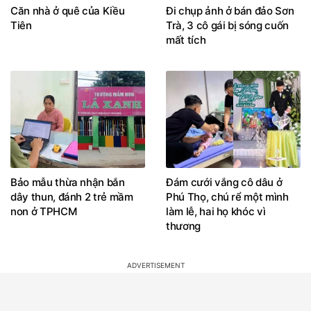
Căn nhà ở quê của Kiều
Đi chụp ảnh ở bán đảo Sơn
Tiên
Trà, 3 cô gái bị sóng cuốn
mất tích
Bảo mẫu thừa nhận bắn
Đám cưới vắng cô dâu ở
dây thun, đánh 2 trẻ mầm
Phú Thọ, chú rể một mình
non ở TPHCM
làm lễ, hai họ khóc vì
thương