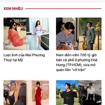
XEM NHIỀU
Loạt ảnh của Mai Phương
Nam diễn viên 700 tỷ giờ
Thuý tại Mỹ
bán cà phê ở phường Hoà
Hưng (TP.HCM), vừa mở
quán liền "vỡ trận"