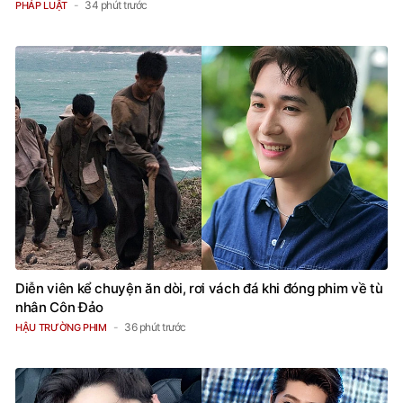
34 phút trước
PHÁP LUẬT
Diễn viên kể chuyện ăn dòi, rơi vách đá khi đóng phim về tù
nhân Côn Đảo
36 phút trước
HẬU TRƯỜNG PHIM