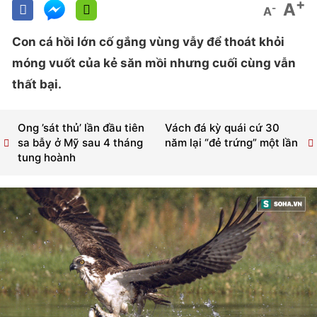
+
A
-
A
Con cá hồi lớn cố gắng vùng vẫy để thoát khỏi
móng vuốt của kẻ săn mồi nhưng cuối cùng vẫn
thất bại.
Ong ’sát thủ’ lần đầu tiên
Vách đá kỳ quái cứ 30
sa bẫy ở Mỹ sau 4 tháng
năm lại “đẻ trứng” một lần
tung hoành