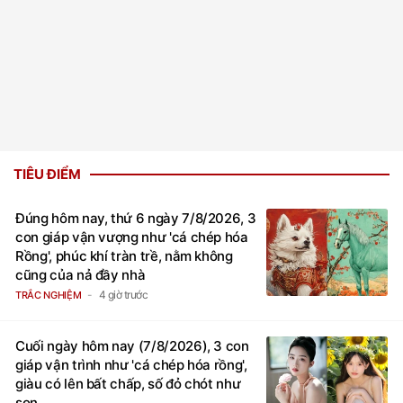
TIÊU ĐIỂM
Đúng hôm nay, thứ 6 ngày 7/8/2026, 3
con giáp vận vượng như 'cá chép hóa
Rồng', phúc khí tràn trề, nằm không
cũng của nả đầy nhà
4 giờ trước
TRẮC NGHIỆM
Cuối ngày hôm nay (7/8/2026), 3 con
giáp vận trình như 'cá chép hóa rồng',
giàu có lên bất chấp, số đỏ chót như
son