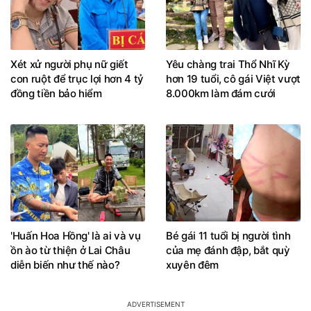
Xét xử người phụ nữ giết
Yêu chàng trai Thổ Nhĩ Kỳ
con ruột để trục lợi hơn 4 tỷ
hơn 19 tuổi, cô gái Việt vượt
đồng tiền bảo hiểm
8.000km làm đám cưới
'Huấn Hoa Hồng' là ai và vụ
Bé gái 11 tuổi bị người tình
ồn ào từ thiện ở Lai Châu
của mẹ đánh đập, bắt quỳ
diễn biến như thế nào?
xuyên đêm