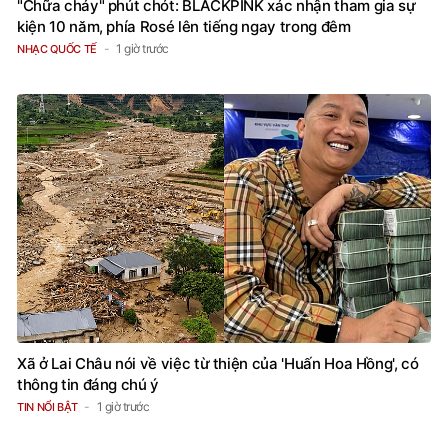
"Chữa cháy" phút chót: BLACKPINK xác nhận tham gia sự
kiện 10 năm, phía Rosé lên tiếng ngay trong đêm
1 giờ trước
NHẠC QUỐC TẾ
Xã ở Lai Châu nói về việc từ thiện của 'Huấn Hoa Hồng', có
thông tin đáng chú ý
1 giờ trước
TIN NỔI BẬT