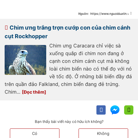
https://www.nguoiduatin.vn/
video-ca-hoi-lon-vung-vay-bat-luc-
duoi-mong-vuot-cua-chim-ung-
a484630.html
Chim ưng trắng trợn cướp con của chim cánh
cụt Rockhopper
Chim ưng Caracara chỉ việc sà
xuống quắp đi chim non đang ở
cạnh con chim cánh cụt mà không
loài chim biển nào có thể đọ với nó
về tốc độ. Ở những bãi biển đầy đá
trên quần đảo Falkland, chim biển đang đẻ trứng.
Chim...
Bạn thấy bài viết này có hữu ích không?
Có
Không