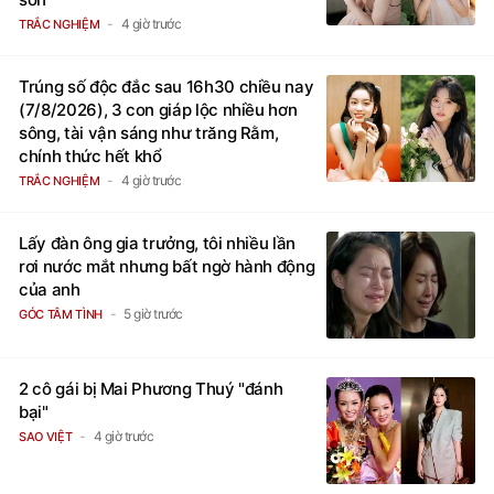
4 giờ trước
TRẮC NGHIỆM
Trúng số độc đắc sau 16h30 chiều nay
(7/8/2026), 3 con giáp lộc nhiều hơn
sông, tài vận sáng như trăng Rằm,
chính thức hết khổ
4 giờ trước
TRẮC NGHIỆM
Lấy đàn ông gia trưởng, tôi nhiều lần
rơi nước mắt nhưng bất ngờ hành động
của anh
5 giờ trước
GÓC TÂM TÌNH
2 cô gái bị Mai Phương Thuý "đánh
bại"
4 giờ trước
SAO VIỆT