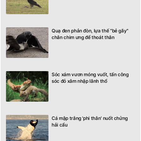
Quạ đen phản đòn, lựa thế "bẻ gãy"
chân chim ưng để thoát thân
Sóc xám vươn móng vuốt, tấn công
sóc đỏ xâm nhập lãnh thổ
Cá mập trắng 'phi thân' nuốt chửng
hải cẩu