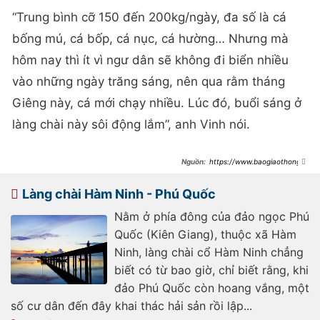
“Trung bình cỡ 150 đến 200kg/ngày, đa số là cá
bống mú, cá bốp, cá nục, cá hường… Nhưng mà
hôm nay thì ít vì ngư dân sẽ không đi biển nhiều
vào những ngày trăng sáng, nên qua rằm tháng
Giêng này, cá mới chạy nhiều. Lúc đó, buổi sáng ở
làng chài này sôi động lắm”, anh Vinh nói.
https://www.baogiaothong.v
n/buoi-sang-o-lang-trung-tam-
thanh-pho-phu-quoc-
19225021314500782.htm
Làng chài Hàm Ninh - Phú Quốc
Nằm ở phía đông của đảo ngọc Phú
Quốc (Kiên Giang), thuộc xã Hàm
Ninh, làng chài cổ Hàm Ninh chẳng
biết có từ bao giờ, chỉ biết rằng, khi
đảo Phú Quốc còn hoang vắng, một
số cư dân đến đây khai thác hải sản rồi lập...