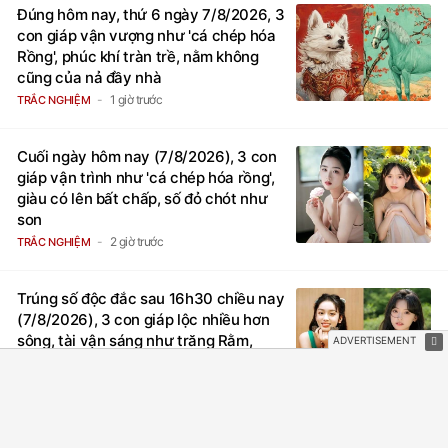
Đúng hôm nay, thứ 6 ngày 7/8/2026, 3
con giáp vận vượng như 'cá chép hóa
Rồng', phúc khí tràn trề, nằm không
cũng của nả đầy nhà
1 giờ trước
TRẮC NGHIỆM
Cuối ngày hôm nay (7/8/2026), 3 con
giáp vận trình như 'cá chép hóa rồng',
giàu có lên bất chấp, số đỏ chót như
son
2 giờ trước
TRẮC NGHIỆM
Trúng số độc đắc sau 16h30 chiều nay
(7/8/2026), 3 con giáp lộc nhiều hơn
sông, tài vận sáng như trăng Rằm,
chính thức hết khổ
2 giờ trước
TRẮC NGHIỆM
2 cô gái bị Mai Phương Thuý "đánh