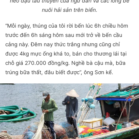
neo đậu tàu thuyền của ngư dân và các lồng bè
nuôi hải sản trên biển.
“Mỗi ngày, thúng của tôi rời bến lúc 6h chiều hôm
trước đến 6h sáng hôm sau mới trở về bến cầu
cảng này. Đêm nay thức trắng nhưng cũng chỉ
được 4kg mực ống khá to, bán cho thương lái tại
chỗ giá 270.000 đồng/kg. Nghề bà cậu mà, bữa
trúng bữa thất, đâu biết được”, ông Sơn kể.