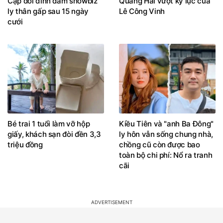
Cặp đôi đình đám showbiz
Quang Hải vượt kỷ lục của
ly thân gấp sau 15 ngày
Lê Công Vinh
cưới
Bé trai 1 tuổi làm vỡ hộp
Kiều Tiên và "anh Ba Đông"
giấy, khách sạn đòi đền 3,3
ly hôn vẫn sống chung nhà,
triệu đồng
chồng cũ còn được bao
toàn bộ chi phí: Nổ ra tranh
cãi