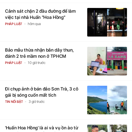
Cảnh sát chặn 2 đầu đường để làm
việc tại nhà Huấn "Hoa Hồng"
hôm qua
PHÁP LUẬT
Bảo mẫu thừa nhận bắn dây thun,
đánh 2 trẻ mầm non ở TPHCM
10 giờ trước
PHÁP LUẬT
Đi chụp ảnh ở bán đảo Sơn Trà, 3 cô
gái bị sóng cuốn mất tích
3 giờ trước
TIN NỔI BẬT
'Huấn Hoa Hồng' là ai và vụ ồn ào từ