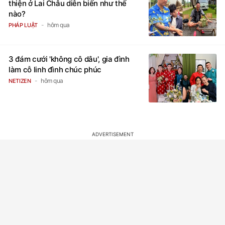
thiện ở Lai Châu diễn biến như thế
nào?
hôm qua
PHÁP LUẬT
3 đám cưới 'không cô dâu', gia đình
làm cỗ linh đình chúc phúc
hôm qua
NETIZEN