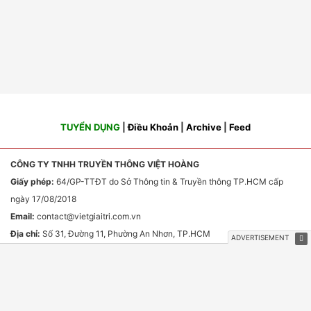
TUYỂN DỤNG
|
Điều Khoản
|
Archive
|
Feed
CÔNG TY TNHH TRUYỀN THÔNG VIỆT HOÀNG
Giấy phép:
64/GP-TTĐT do Sở Thông tin & Truyền thông TP.HCM cấp
ngày 17/08/2018
Email:
contact
@vietgiaitri.com.vn
Địa chỉ:
Số 31, Đường 11, Phường An Nhơn, TP.HCM
Chịu trách nhiệm nội dung:
Ông Phan Văn Sơn
HỢP TÁC TRUYỀN THÔNG & QUẢNG CÁO
Email:
webmaster
@vietgiaitri.com.vn