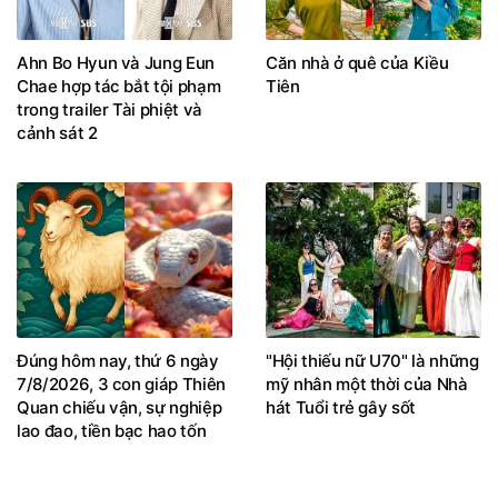
Ahn Bo Hyun và Jung Eun
Căn nhà ở quê của Kiều
Chae hợp tác bắt tội phạm
Tiên
trong trailer Tài phiệt và
cảnh sát 2
Đúng hôm nay, thứ 6 ngày
"Hội thiếu nữ U70" là những
7/8/2026, 3 con giáp Thiên
mỹ nhân một thời của Nhà
Quan chiếu vận, sự nghiệp
hát Tuổi trẻ gây sốt
lao đao, tiền bạc hao tốn