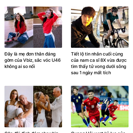
Đây là mẹ đơn thân đáng
Tiết lộ tin nhắn cuối cùng
gờm của Vbiz, sắc vóc U46
của nam ca sĩ 8X vừa được
không ai so nổi
tìm thấy tử vong dưới sông
sau 1 ngày mất tích