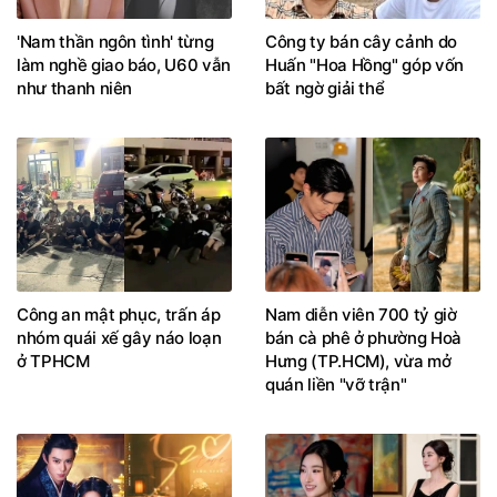
'Nam thần ngôn tình' từng
Công ty bán cây cảnh do
làm nghề giao báo, U60 vẫn
Huấn "Hoa Hồng" góp vốn
như thanh niên
bất ngờ giải thể
Công an mật phục, trấn áp
Nam diễn viên 700 tỷ giờ
nhóm quái xế gây náo loạn
bán cà phê ở phường Hoà
ở TPHCM
Hưng (TP.HCM), vừa mở
quán liền "vỡ trận"