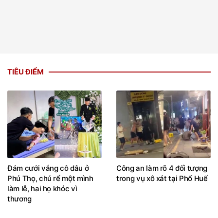
TIÊU ĐIỂM
Đám cưới vắng cô dâu ở
Công an làm rõ 4 đối tượng
Phú Thọ, chú rể một mình
trong vụ xô xát tại Phố Huế
làm lễ, hai họ khóc vì
thương