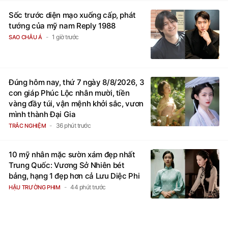
Sốc trước diện mạo xuống cấp, phát
tướng của mỹ nam Reply 1988
1 giờ trước
SAO CHÂU Á
Đúng hôm nay, thứ 7 ngày 8/8/2026, 3
con giáp Phúc Lộc nhân mười, tiền
vàng đầy túi, vận mệnh khởi sắc, vươn
mình thành Đại Gia
36 phút trước
TRẮC NGHIỆM
10 mỹ nhân mặc sườn xám đẹp nhất
Trung Quốc: Vương Sở Nhiên bét
bảng, hạng 1 đẹp hơn cả Lưu Diệc Phi
44 phút trước
HẬU TRƯỜNG PHIM