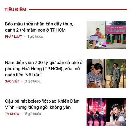
TIÊU ĐIỂM
Bảo mẫu thừa nhận bắn dây thun,
đánh 2 trẻ mầm non ở TPHCM
1 giờ trước
PHÁP LUẬT
Nam diễn viên 700 tỷ giờ bán cà phê ở
phường Hoà Hưng (TP.HCM), vừa mở
quán liền "vỡ trận"
3 giờ trước
SAO VIỆT
Cậu bé hát bolero 'lột xác' khiến Đàm
Vĩnh Hưng 'đứng ngồi không yên'
5 giờ trước
TV SHOW