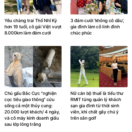
Yêu chàng trai Thổ Nhĩ Kỳ
3 đám cưới 'không cô dâu',
hơn 19 tuổi, cô gái Việt vượt
gia đình làm cỗ linh đình
8.000km làm đám cưới
chúc phúc
Chú gấu Bắc Cực "nghiện
Nữ cán bộ thuế là tiểu thư
cọc tiêu giao thông" cứu
RMIT từng quản lý khách
sống cả một thủy cung:
sạn gia đình từ thời sinh
20.000 lượt khách/ 4 ngày,
viên, khí chất gây chú ý
và cỗ máy kinh doanh giấu
trên sân golf
sau lớp lông trắng