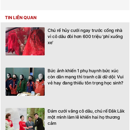
TIN LIÊN QUAN
Chú rể hủy cưới ngay trước cổng nhà
vì cô dâu đòi hơn 600 triệu 'phí xuống
xe'
Bức ảnh khiến 1 phụ huynh bức xúc
còn dân mạng thì tranh cãi dữ dội: Vui
vẻ hay đang thiếu tôn trọng học sinh?
Đám cưới vắng cô dâu, chú rể Đắk Lắk
một mình làm lễ khiến hai họ thương
cảm