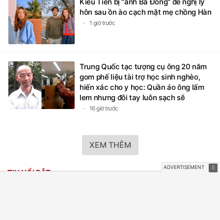
Kiều Tiên bị "anh Ba Đông" đề nghị ly
hôn sau ồn ào cạch mặt mẹ chồng Hàn
1 giờ trước
Trung Quốc tạc tượng cụ ông 20 năm
gom phế liệu tài trợ học sinh nghèo,
hiến xác cho y học: Quần áo ông lấm
lem nhưng đôi tay luôn sạch sẽ
16 giờ trước
XEM THÊM
TIN NỔI BẬT