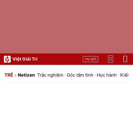
Việt Giải Trí
TIN MỚI
TRẺ
Netizen
·
Trắc nghiệm
·
Góc tâm tình
·
Học hành
·
Kiến t