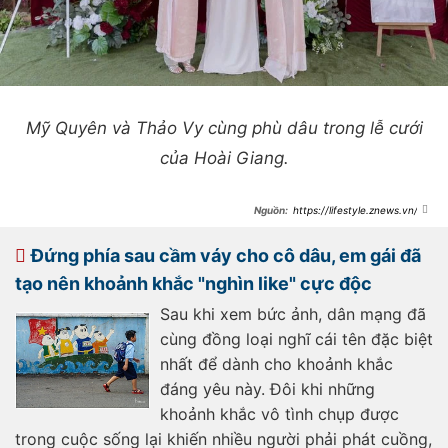
Mỹ Quyên và Thảo Vy cùng phù dâu trong lễ cưới
của Hoài Giang.
https://lifestyle.znews.vn/bu
c-anh-co-dau-dak-lak-chup-voi-
ban-than-khien-dan-mang-khau-
chien-post1562406.html
Đứng phía sau cầm váy cho cô dâu, em gái đã
tạo nên khoảnh khắc "nghìn like" cực độc
Sau khi xem bức ảnh, dân mạng đã
cùng đồng loại nghĩ cái tên đặc biệt
nhất để dành cho khoảnh khắc
đáng yêu này. Đôi khi những
khoảnh khắc vô tình chụp được
trong cuộc sống lại khiến nhiều người phải phát cuồng,