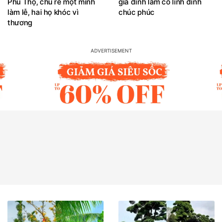
Phú Thọ, chú rể một mình
gia đình làm cỗ linh đình
làm lễ, hai họ khóc vì
chúc phúc
thương