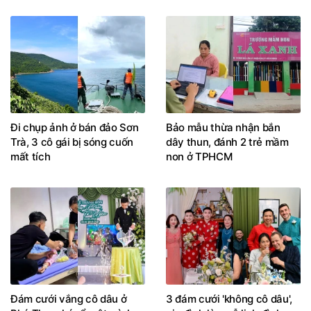
Đi chụp ảnh ở bán đảo Sơn
Bảo mẫu thừa nhận bắn
Trà, 3 cô gái bị sóng cuốn
dây thun, đánh 2 trẻ mầm
mất tích
non ở TPHCM
Đám cưới vắng cô dâu ở
3 đám cưới 'không cô dâu',