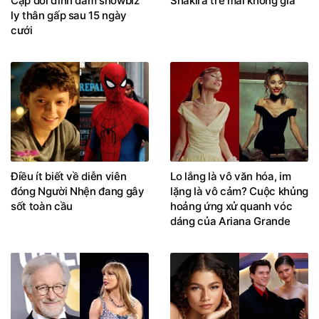
Cặp đôi đình đám showbiz
Shakira trẻ mãi không già
ly thân gấp sau 15 ngày
cưới
Điều ít biết về diễn viên
Lo lắng là vô văn hóa, im
đóng Người Nhện đang gây
lặng là vô cảm? Cuộc khủng
sốt toàn cầu
hoảng ứng xử quanh vóc
dáng của Ariana Grande