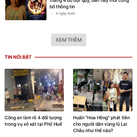
tháng 4 do đột quỵ, đến nay mới công
bố thông tin
4 ngày trước
XEM THÊM
TIN NỔI BẬT
Công an làm rõ 4 đối tượng
Huấn "Hoa Hồng" phát tiền
trong vụ xô xát tại Phố Huế
cho người dân vùng lũ Lai
Châu như thế nào?