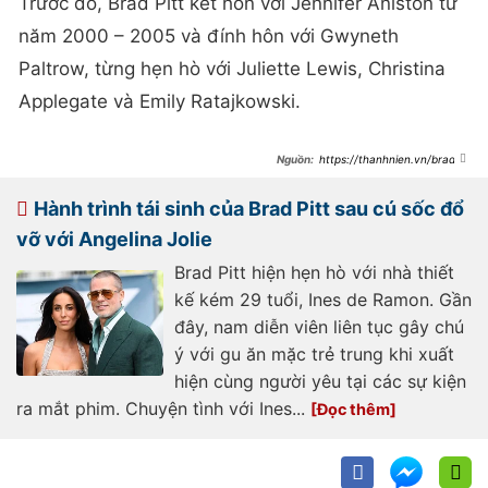
Trước đó, Brad Pitt kết hôn với Jennifer Aniston từ
năm 2000 – 2005 và đính hôn với Gwyneth
Paltrow, từng hẹn hò với Juliette Lewis, Christina
Applegate và Emily Ratajkowski.
https://thanhnien.vn/brad-
pitt-noi-gi-ve-khuynh-huong-tinh-
duc-cua-minh-
185250702080647792.htm
Hành trình tái sinh của Brad Pitt sau cú sốc đổ
vỡ với Angelina Jolie
Brad Pitt hiện hẹn hò với nhà thiết
kế kém 29 tuổi, Ines de Ramon. Gần
đây, nam diễn viên liên tục gây chú
ý với gu ăn mặc trẻ trung khi xuất
hiện cùng người yêu tại các sự kiện
ra mắt phim. Chuyện tình với Ines...