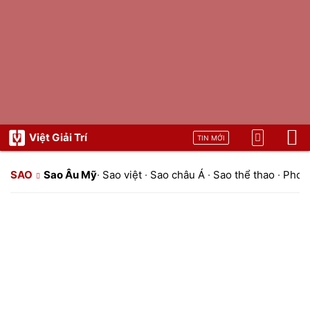
Việt Giải Trí
TIN MỚI
SAO
Sao Âu Mỹ
·
Sao việt
·
Sao châu Á
·
Sao thể thao
·
Phon