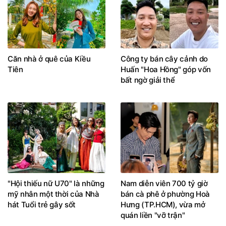
Căn nhà ở quê của Kiều
Công ty bán cây cảnh do
Tiên
Huấn "Hoa Hồng" góp vốn
bất ngờ giải thể
"Hội thiếu nữ U70" là những
Nam diễn viên 700 tỷ giờ
mỹ nhân một thời của Nhà
bán cà phê ở phường Hoà
hát Tuổi trẻ gây sốt
Hưng (TP.HCM), vừa mở
quán liền "vỡ trận"