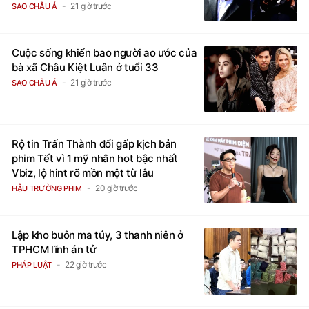
21 giờ trước
SAO CHÂU Á
Cuộc sống khiến bao người ao ước của
bà xã Châu Kiệt Luân ở tuổi 33
21 giờ trước
SAO CHÂU Á
Rộ tin Trấn Thành đổi gấp kịch bản
phim Tết vì 1 mỹ nhân hot bậc nhất
Vbiz, lộ hint rõ mồn một từ lâu
20 giờ trước
HẬU TRƯỜNG PHIM
Lập kho buôn ma túy, 3 thanh niên ở
TPHCM lĩnh án tử
22 giờ trước
PHÁP LUẬT