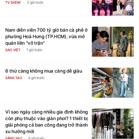
3 giờ trước
TV SHOW
Nam diễn viên 700 tỷ giờ bán cà phê ở
phường Hoà Hưng (TP.HCM), vừa mở
quán liền "vỡ trận"
1 giờ trước
SAO VIỆT
6 thứ càng không mua càng dễ giàu
4 giờ trước
SÁNG TẠO
Vì sao ngày càng nhiều gia đình không
còn phụ thuộc vào giàn phơi? 1 thiết bị
giải phóng cả ban công đang trở thành
xu hướng mới
4 giờ trước
SÁNG TẠO