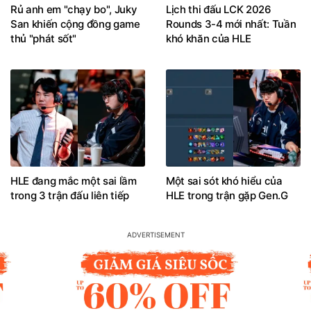
Rủ anh em "chạy bo", Juky
Lịch thi đấu LCK 2026
San khiến cộng đồng game
Rounds 3-4 mới nhất: Tuần
thủ "phát sốt"
khó khăn của HLE
HLE đang mắc một sai lầm
Một sai sót khó hiểu của
trong 3 trận đấu liên tiếp
HLE trong trận gặp Gen.G