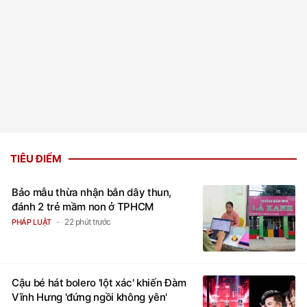
TIÊU ĐIỂM
Bảo mẫu thừa nhận bắn dây thun,
đánh 2 trẻ mầm non ở TPHCM
22 phút trước
PHÁP LUẬT
Cậu bé hát bolero 'lột xác' khiến Đàm
Vĩnh Hưng 'đứng ngồi không yên'