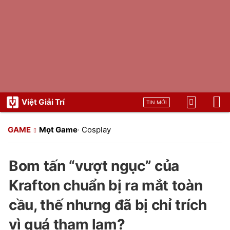
Việt Giải Trí
TIN MỚI
GAME
Mọt Game
·
Cosplay
Bom tấn “vượt ngục” của
Krafton chuẩn bị ra mắt toàn
cầu, thế nhưng đã bị chỉ trích
vì quá tham lam?