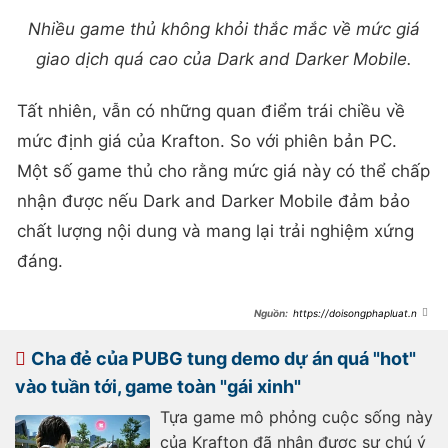
Nhiều game thủ không khỏi thắc mắc về mức giá
giao dịch quá cao của Dark and Darker Mobile.
Tất nhiên, vẫn có những quan điểm trái chiều về
mức định giá của Krafton. So với phiên bản PC.
Một số game thủ cho rằng mức giá này có thể chấp
nhận được nếu Dark and Darker Mobile đảm bảo
chất lượng nội dung và mang lại trải nghiệm xứng
đáng.
https://doisongphapluat.ngu
oiduatin.vn/bom-tan-vuot-nguc-
cua-krafton-chuan-bi-ra-mat-toan-
cau-the-nhung-da-bi-chi-trich-vi-
Cha đẻ của PUBG tung demo dự án quá "hot"
qua-tham-lam-a505088.html
vào tuần tới, game toàn "gái xinh"
Tựa game mô phỏng cuộc sống này
của Krafton đã nhận được sự chú ý