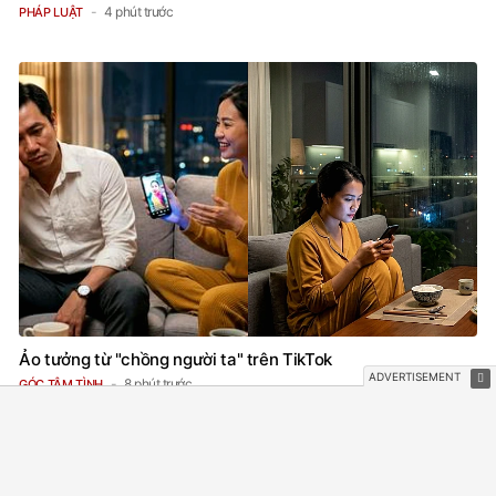
4 phút trước
PHÁP LUẬT
Ảo tưởng từ "chồng người ta" trên TikTok
8 phút trước
GÓC TÂM TÌNH