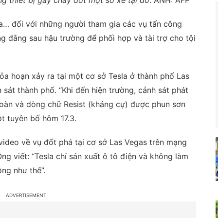
 thiết bị gây cháy đốt một số xe tại đó
. ẢNH: AFP
ra… đối với những người tham gia các vụ tấn công
 đằng sau hậu trường để phối hợp và tài trợ cho tội
ỏa hoạn xảy ra tại một cơ sở Tesla ở thành phố Las
 sát thành phố. “Khi đến hiện trường, cảnh sát phát
 toàn và dòng chữ Resist (kháng cự) được phun sơn
ột tuyên bố hôm 17.3.
video về vụ đốt phá tại cơ sở Las Vegas trên mạng
 Ông viết: “Tesla chỉ sản xuất ô tô điện và không làm
ng như thế”.