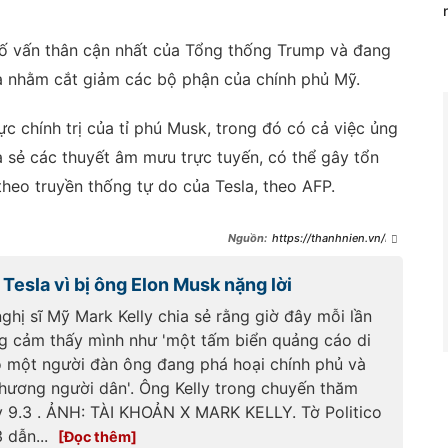
cố vấn thân cận nhất của Tổng thống Trump và đang
 là nhằm cắt giảm các bộ phận của chính phủ Mỹ.
c chính trị của tỉ phú Musk, trong đó có cả việc ủng
 sẻ các thuyết âm mưu trực tuyến, có thể gây tổn
theo truyền thống tự do của Tesla, theo AFP.
https://thanhnien.vn/bo
-truong-tu-phap-my-phan-ung-
vu-dot-pha-tai-san-cua-cong-
Tesla vì bị ông Elon Musk nặng lời
ty-tesla-
185250319215031922.htm
hị sĩ Mỹ Mark Kelly chia sẻ rằng giờ đây mỗi lần
ông cảm thấy mình như 'một tấm biển quảng cáo di
 một người đàn ông đang phá hoại chính phủ và
thương người dân'. Ông Kelly trong chuyến thăm
y 9.3 . ẢNH: TÀI KHOẢN X MARK KELLY. Tờ Politico
 dẫn...