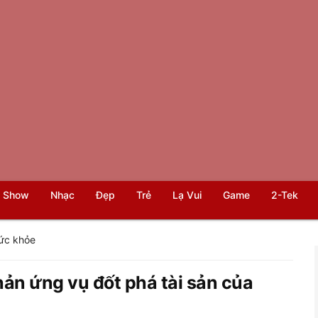
 Show
Nhạc
Đẹp
Trẻ
Lạ Vui
Game
2-Tek
ức khỏe
ản ứng vụ đốt phá tài sản của