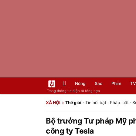
Nóng
Sao
Phim
TV
Trang thông tin điện tử tổng hợp
XÃ HỘI
Thế giới
·
Tin nổi bật
·
Pháp luật
·
S
Bộ trưởng Tư pháp Mỹ ph
công ty Tesla