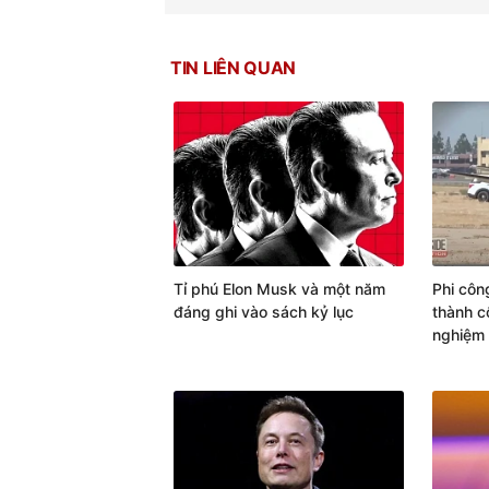
TIN LIÊN QUAN
Tỉ phú Elon Musk và một năm
Phi côn
đáng ghi vào sách kỷ lục
thành c
nghiệm