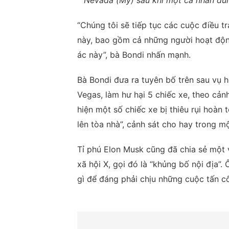
Nevada (Mỹ) sau khi một cá nhân dùng
“Chúng tôi sẽ tiếp tục các cuộc điều t
này, bao gồm cả những người hoạt động
ác này”, bà Bondi nhấn mạnh.
Bà Bondi đưa ra tuyên bố trên sau vụ h
Vegas, làm hư hại 5 chiếc xe, theo cảnh
hiện một số chiếc xe bị thiêu rụi hoàn
lên tòa nhà”, cảnh sát cho hay trong m
Tỉ phú Elon Musk cũng đã chia sẻ một 
xã hội X, gọi đó là “khủng bố nội địa”.
gì để đáng phải chịu những cuộc tấn cô