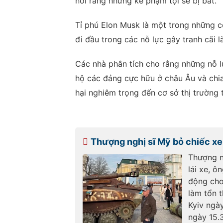
nói rằng những kẻ phạm tội sẽ bị bắt.
Tỉ phú Elon Musk là một trong những 
đi đầu trong các nỗ lực gây tranh cãi
Các nhà phân tích cho rằng những nỗ lự
hộ các đảng cực hữu ở châu Âu và chia
hại nghiêm trọng đến cơ sở thị trường 
Thượng nghị sĩ Mỹ bỏ chiếc xe 
Thượng ng
lái xe, 
động cho
làm tổn 
Kyiv ngà
ngày 15.3