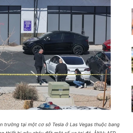
ện trường tại một cơ sở Tesla ở Las Vegas thuộc bang