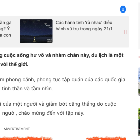
cần gà
Các hành tinh ‘rủ nhau’ diễu
ng? Ý
hành vũ trụ trong ngày 21/1
ủa con
 cuộc sống hư vô và nhàm chán này, du lịch là một
ới thế giới.
hiệm phong cảnh, phong tục tập quán của các quốc gia
 tinh thần và tầm nhìn.
khí của một người và giảm bớt căng thẳng do cuộc
i người, chào mừng đến với tập này.