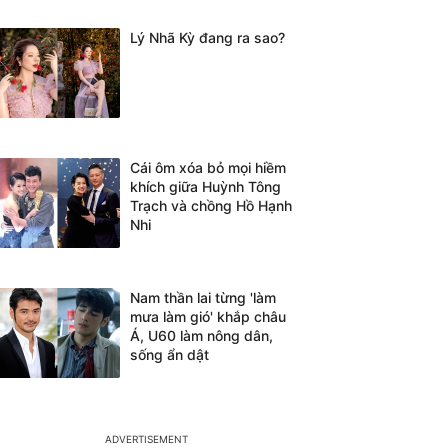
Lý Nhã Kỳ đang ra sao?
Cái ôm xóa bỏ mọi hiềm
khích giữa Huỳnh Tông
Trạch và chồng Hồ Hạnh
Nhi
Nam thần lai từng 'làm
mưa làm gió' khắp châu
Á, U60 làm nông dân,
sống ẩn dật