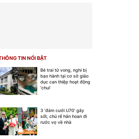
THÔNG TIN NỔI BẬT
Bé trai tử vong, nghi bị
bạo hành tại cơ sở giáo
dục can thiệp hoạt động
'chui'
3 'đám cưới U70' gây
sốt, chú rể hân hoan đi
rước vợ về nhà