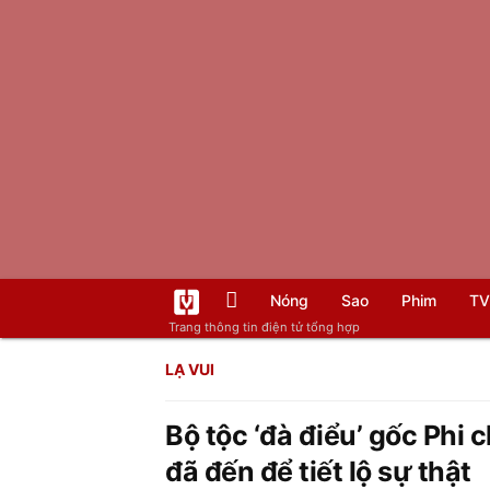
Nóng
Sao
Phim
TV
Trang thông tin điện tử tổng hợp
LẠ VUI
Bộ tộc ‘đà điểu’ gốc Phi 
đã đến để tiết lộ sự thật