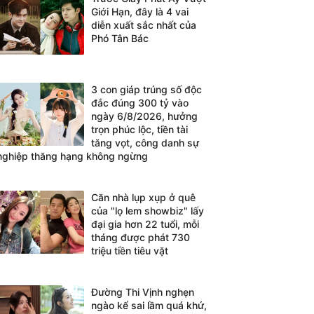
Giới Hạn, đây là 4 vai
diễn xuất sắc nhất của
Phó Tân Bác
3 con giáp trúng số độc
đắc đúng 300 tỷ vào
ngày 6/8/2026, hưởng
trọn phúc lộc, tiền tài
tăng vọt, công danh sự
nghiệp thăng hạng không ngừng
Căn nhà lụp xụp ở quê
của "lọ lem showbiz" lấy
đại gia hơn 22 tuổi, mỗi
tháng được phát 730
triệu tiền tiêu vặt
Đường Thi Vịnh nghẹn
ngào kể sai lầm quá khứ,