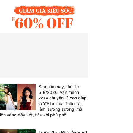
Sau hôm nay, thứ Tư
5/8/2026, vận mệnh
xoay chuyển, 3 con giáp
là 'đệ tử' của Thần Tài,
làm 'sương sương' mà
tiền vàng đầy két, tiêu xài phủ phê
Trước Giây Phút Ấy Vượt