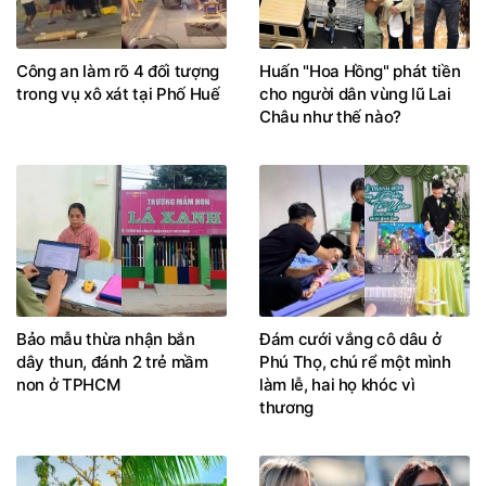
Công an làm rõ 4 đối tượng
Huấn "Hoa Hồng" phát tiền
trong vụ xô xát tại Phố Huế
cho người dân vùng lũ Lai
Châu như thế nào?
Bảo mẫu thừa nhận bắn
Đám cưới vắng cô dâu ở
dây thun, đánh 2 trẻ mầm
Phú Thọ, chú rể một mình
non ở TPHCM
làm lễ, hai họ khóc vì
thương