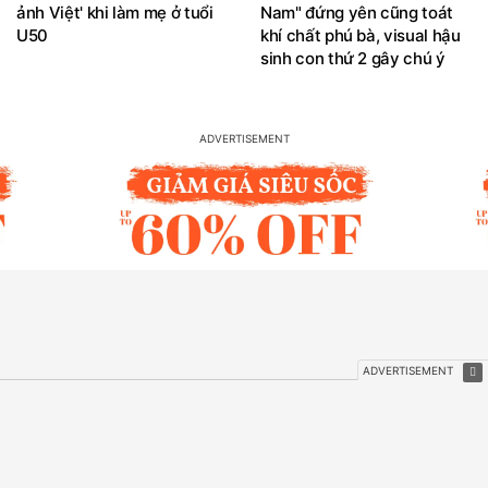
ảnh Việt' khi làm mẹ ở tuổi
Nam" đứng yên cũng toát
U50
khí chất phú bà, visual hậu
sinh con thứ 2 gây chú ý
BẠN QUAN TÂM?