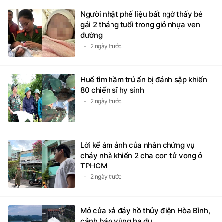
Người nhặt phế liệu bất ngờ thấy bé
gái 2 tháng tuổi trong giỏ nhựa ven
đường
2 ngày trước
Huế tìm hầm trú ẩn bị đánh sập khiến
80 chiến sĩ hy sinh
2 ngày trước
Lời kể ám ảnh của nhân chứng vụ
cháy nhà khiến 2 cha con tử vong ở
TPHCM
2 ngày trước
Mở cửa xả đáy hồ thủy điện Hòa Bình,
cảnh báo vùng hạ du