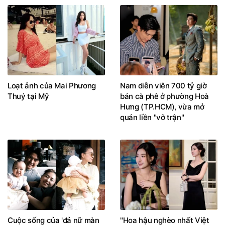
Loạt ảnh của Mai Phương
Nam diễn viên 700 tỷ giờ
Thuý tại Mỹ
bán cà phê ở phường Hoà
Hưng (TP.HCM), vừa mở
quán liền "vỡ trận"
Cuộc sống của 'đả nữ màn
"Hoa hậu nghèo nhất Việt