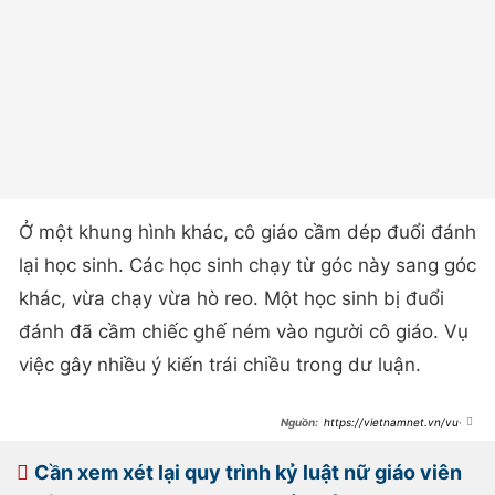
Ở một khung hình khác, cô giáo cầm dép đuổi đánh
lại học sinh. Các học sinh chạy từ góc này sang góc
khác, vừa chạy vừa hò reo. Một học sinh bị đuổi
đánh đã cầm chiếc ghế ném vào người cô giáo. Vụ
việc gây nhiều ý kiến trái chiều trong dư luận.
https://vietnamnet.vn/vu-
co-giao-o-tuyen-quang-bi-don-
vao-goc-tuong-la-trach-nhiem-
toan-xa-hoi-2223820.html
Cần xem xét lại quy trình kỷ luật nữ giáo viên