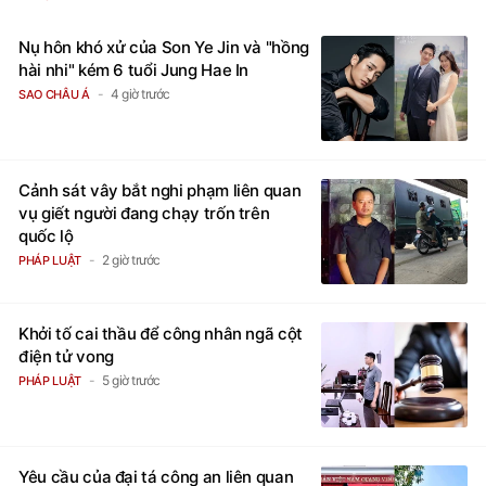
Nụ hôn khó xử của Son Ye Jin và "hồng
hài nhi" kém 6 tuổi Jung Hae In
4 giờ trước
SAO CHÂU Á
Cảnh sát vây bắt nghi phạm liên quan
vụ giết người đang chạy trốn trên
quốc lộ
2 giờ trước
PHÁP LUẬT
Khởi tố cai thầu để công nhân ngã cột
điện tử vong
5 giờ trước
PHÁP LUẬT
Yêu cầu của đại tá công an liên quan