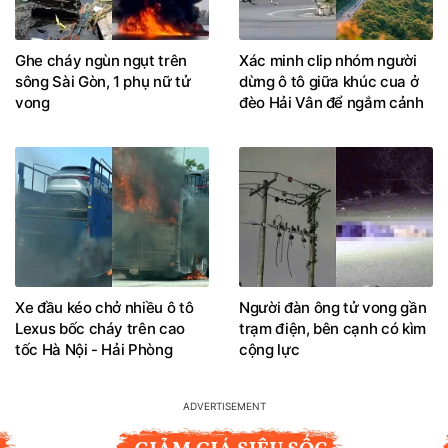
Ghe cháy ngùn ngụt trên
Xác minh clip nhóm người
sông Sài Gòn, 1 phụ nữ tử
dừng ô tô giữa khúc cua ở
vong
đèo Hải Vân để ngắm cảnh
Xe đầu kéo chở nhiều ô tô
Người đàn ông tử vong gần
Lexus bốc cháy trên cao
trạm điện, bên cạnh có kìm
tốc Hà Nội - Hải Phòng
cộng lực