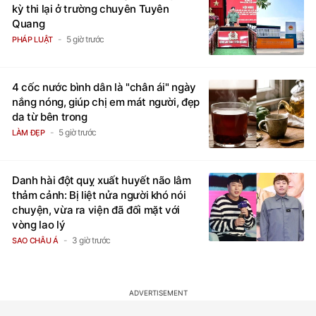
kỳ thi lại ở trường chuyên Tuyên
Quang
5 giờ trước
PHÁP LUẬT
4 cốc nước bình dân là "chân ái" ngày
nắng nóng, giúp chị em mát người, đẹp
da từ bên trong
5 giờ trước
LÀM ĐẸP
Danh hài đột quỵ xuất huyết não lâm
thảm cảnh: Bị liệt nửa người khó nói
chuyện, vừa ra viện đã đối mặt với
vòng lao lý
3 giờ trước
SAO CHÂU Á