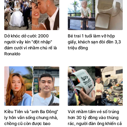
Dở khóc dở cười: 2000
Bé trai 1 tuổi làm vỡ hộp
người vây kín "đột nhập"
giấy, khách sạn đòi đền 3,3
đám cưới vì nhầm chú rể là
triệu đồng
Ronaldo
Kiều Tiên và "anh Ba Đông"
Vứt nhầm tấm vé số trúng
ly hôn vẫn sống chung nhà,
hơn 30 tỷ đồng vào thùng
chồng cũ còn được bao
rác, người đàn ông khiến cả