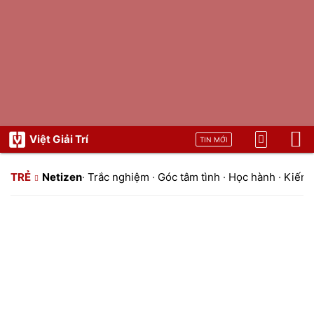
Việt Giải Trí
TIN MỚI
TRẺ
Netizen
·
Trắc nghiệm
·
Góc tâm tình
·
Học hành
·
Kiến t