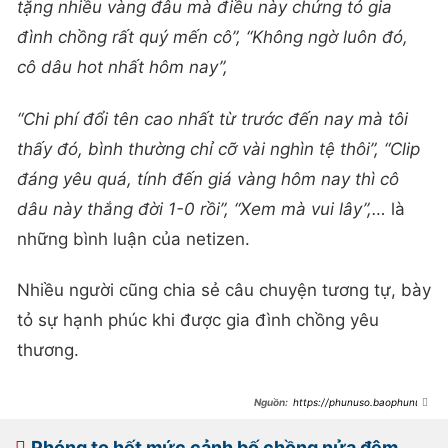
tặng nhiều vàng đâu mà điều này chứng tỏ gia
đình chồng rất quý mến cô”, “Không ngờ luôn đó,
cô dâu hot nhất hôm nay”,
“Chi phí đổi tên cao nhất từ trước đến nay mà tôi
thấy đó, bình thường chỉ cỡ vài nghìn tệ thôi”, “Clip
đáng yêu quá, tính đến giá vàng hôm nay thì cô
dâu này thắng đời 1-0 rồi”, “Xem mà vui lây”,…
là
những bình luận của netizen.
Nhiều người cũng chia sẻ câu chuyện tương tự, bày
tỏ sự hạnh phúc khi được gia đình chồng yêu
thương.
https://phunuso.baophunuth
udo.vn/bo-chong-coi-1-thu-quy-
gia-tren-nguoi-dua-cho-con-dau-
ca-hai-vao-thang-hot-search-
Phóng to hết mức cảnh bố chồng nửa đêm