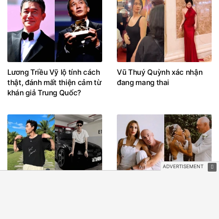
Lương Triều Vỹ lộ tính cách
Vũ Thuý Quỳnh xác nhận
thật, đánh mất thiện cảm từ
đang mang thai
khán giả Trung Quốc?
Hồng Thanh trước khi tụt
Cặp đôi đình đám showbiz
dốc không phanh: Đi xe hơi
ly thân gấp sau 15 ngày
tiền tỷ, đeo đồng hồ Rolex,
cưới
du lịch sang chảnh