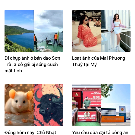
Đi chụp ảnh ở bán đảo Sơn
Loạt ảnh của Mai Phương
Trà, 3 cô gái bị sóng cuốn
Thuý tại Mỹ
mất tích
Đúng hôm nay, Chủ Nhật
Yêu cầu của đại tá công an
ngày 9/8/2026, 3 con giáp
liên quan kỳ thi lại ở trường