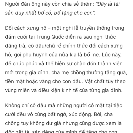
Người đàn ông này còn chia sẻ thêm:
“Đây là tài
sản duy nhất bố có, bố tặng cho con”.
Đổi cách xưng hô – một nghi lễ truyền thống trong
đám cưới tại Trung Quốc diễn ra sau nghi thức
dâng trà, cô dâu/chú rể chính thức đổi cách xưng
hô, gọi phụ huynh của nửa kia là bố mẹ. Lúc này,
để chúc phúc và thể hiện sự chào đón thành viên
mới trong gia đình, cha mẹ chồng thường tặng quà,
tiền mặt hoặc vàng cho con dâu. Vật chất tùy theo
vùng miền và điều kiện kinh tế của từng gia đình.
Không chỉ cô dâu mà những người có mặt tại tiệc
cười đều vô cùng bất ngờ, xúc động. Bởi, cha
chồng tuy không dư giả nhưng cũng được xem là
dốc hết tài sản riêng của mình để tặng cho con