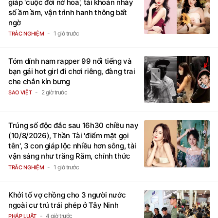
số ầm ầm, vận trình hanh thông bất
ngờ
1 giờ trước
TRẮC NGHIỆM
Tóm dính nam rapper 99 nổi tiếng và
bạn gái hot girl đi chơi riêng, đàng trai
che chắn kín bưng
2 giờ trước
SAO VIỆT
Trúng số độc đắc sau 16h30 chiều nay
(10/8/2026), Thần Tài 'điểm mặt gọi
tên', 3 con giáp lộc nhiều hơn sông, tài
vận sáng như trăng Rằm, chính thức
hết khổ
1 giờ trước
TRẮC NGHIỆM
Khởi tố vợ chồng cho 3 người nước
ngoài cư trú trái phép ở Tây Ninh
4 giờ trước
PHÁP LUẬT