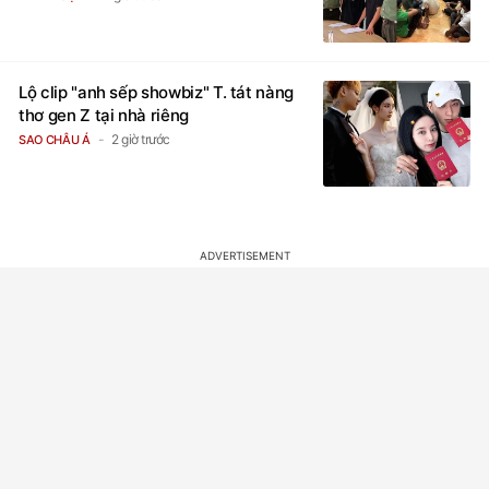
Lộ clip "anh sếp showbiz" T. tát nàng
thơ gen Z tại nhà riêng
2 giờ trước
SAO CHÂU Á