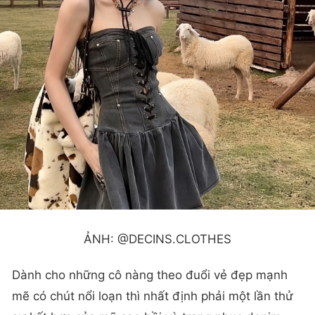
ẢNH: @DECINS.CLOTHES
Dành cho những cô nàng theo đuổi vẻ đẹp mạnh
mẽ có chút nổi loạn thì nhất định phải một lần thử