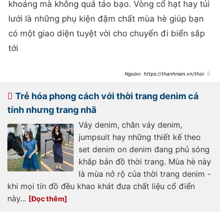
khoáng mà không quá táo bạo. Vòng cổ hạt hay túi
lưới là những phụ kiện đậm chất mùa hè giúp bạn
có một giao diện tuyệt vời cho chuyến đi biển sắp
tới
https://thanhnien.vn/thoi-
trang-tre/bien-hoa-phong-cach-
voi-mu-cao-boi-
185250714165717946.htm
Trẻ hóa phong cách với thời trang denim cá
tính nhưng trang nhã
Váy denim, chân váy denim,
jumpsuit hay những thiết kế theo
set denim on denim đang phủ sóng
khắp bản đồ thời trang. Mùa hè này
là mùa nở rộ của thời trang denim -
khi mọi tín đồ đều khao khát đưa chất liệu cổ điển
này...