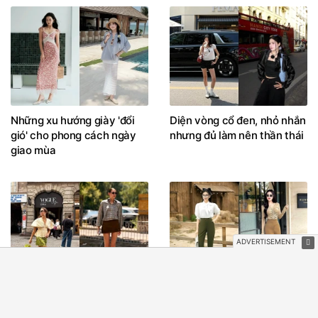
Những xu hướng giày 'đổi
Diện vòng cổ đen, nhỏ nhắn
gió' cho phong cách ngày
nhưng đủ làm nên thần thái
giao mùa
Chân váy ngắn và áo sơ mi:
Liệu quần ống loe có còn
Sự kết hợp sành điệu không
dẫn đầu xu hướng thời